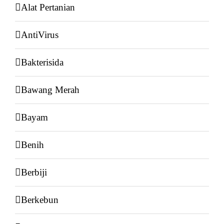
Alat Pertanian
AntiVirus
Bakterisida
Bawang Merah
Bayam
Benih
Berbiji
Berkebun