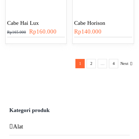
Cabe Hai Lux
Cabe Horison
Harga
Harga
Rp
160.000
Rp
140.000
Rp
165.000
aslinya
saat
adalah:
ini
Rp165.000.
adalah:
1
2
…
4
Next
Rp160.000.
Kategori produk
Alat