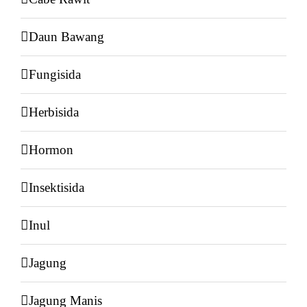
Daun Bawang
Fungisida
Herbisida
Hormon
Insektisida
Inul
Jagung
Jagung Manis