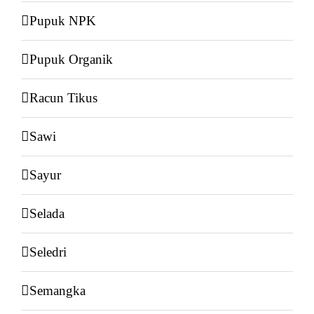
Pupuk NPK
Pupuk Organik
Racun Tikus
Sawi
Sayur
Selada
Seledri
Semangka