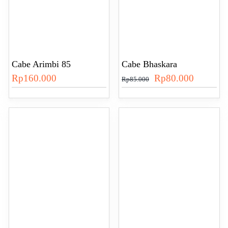
Cabe Arimbi 85
Cabe Bhaskara
Harga
Harga
Rp
160.000
Rp
80.000
Rp
85.000
aslinya
saat
adalah:
ini
Rp85.000.
adalah:
Rp80.00