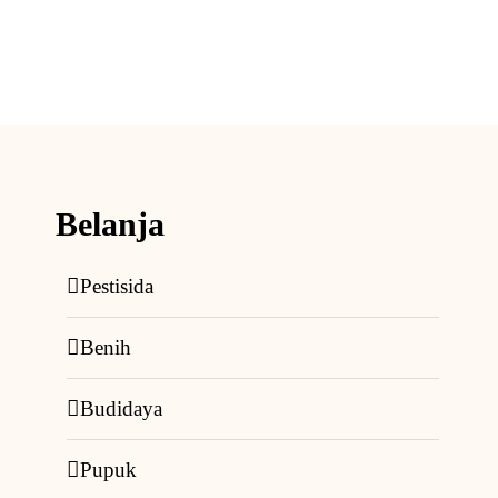
Belanja
Pestisida
Benih
Budidaya
Pupuk