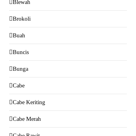
Blewah
Brokoli
Buah
Buncis
Bunga
Cabe
Cabe Keriting
Cabe Merah
Cabe Rawit