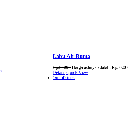
Labu Air Ruma
Rp
30.000
Harga aslinya adalah: Rp30.00
m
Details
Quick View
Out of stock