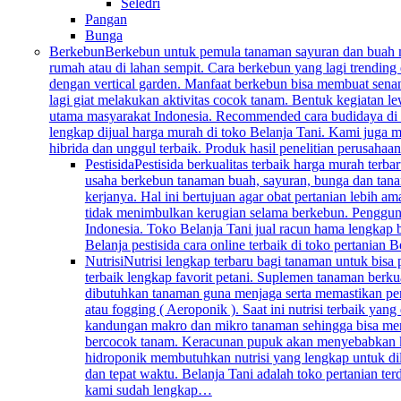
Seledri
Pangan
Bunga
Berkebun
Berkebun untuk pemula tanaman sayuran dan buah mem
rumah atau di lahan sempit. Cara berkebun yang lagi trending 
dengan vertical garden. Manfaat berkebun bisa membuat senan
lagi giat melakukan aktivitas cocok tanam. Bentuk kegiatan l
utama masyarakat Indonesia. Recommended cara budidaya di k
lengkap dijual harga murah di toko Belanja Tani. Kami juga me
hibrida dan unggul terbaik. Produk hasil penelitian perusahaa
Pestisida
Pestisida berkualitas terbaik harga murah ter
usaha berkebun tanaman buah, sayuran, bunga dan tana
kerjanya. Hal ini bertujuan agar obat pertanian lebih 
tidak menimbulkan kerugian selama berkebun. Penggunaan 
Indonesia. Toko Belanja Tani jual racun hama lengkap 
Belanja pestisida cara online terbaik di toko pertanian
Nutrisi
Nutrisi lengkap terbaru bagi tanaman untuk bisa
terbaik lengkap favorit petani. Suplemen tanaman berku
dibutuhkan tanaman guna menjaga serta memastikan per
atau fogging ( Aeroponik ). Saat ini nutrisi terbaik y
kandungan makro dan mikro tanaman sehingga bisa mengg
bercocok tanam. Keracunan pupuk akan menyebabkan keru
hidroponik membutuhkan nutrisi yang lengkap untuk dil
dan tepat waktu. Belanja Tani adalah toko pertanian te
kami sudah lengkap…