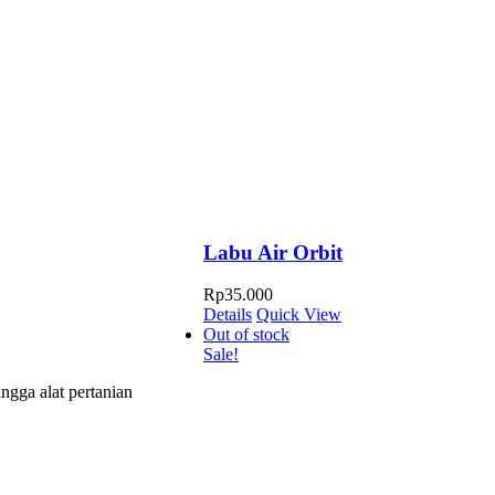
Labu Air Orbit
Rp
35.000
Details
Quick View
Out of stock
Sale!
ngga alat pertanian