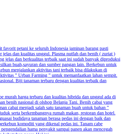
t favorit petani ke seluruh Indonesia jaminan barang pasti
elas dan kualitas unggul. Plasma nutfah dan benih ( zuriat )
jelas dan berkualitas terbaik saat ini sudah banyak diproduksi
hasilkan buah,sayuran dan sumber pangan lain. Berkebun untuk
un menjalankan aktivitas tani terbaik bisa dilakukan di
 aktivitas ” Urban Farming ” untuk memanfaatkan lahan sempit.
asional. Biji tanaman terbaru dengan kualitas terbaik dan
be murah harga terbaru dan kualitas hibrida dan unggul ada di
aan benih nasional di olshop Belanja Tani. Benih cabai yang
naman cabai menjadi salah satu tanaman buah untuk bahan ”
duduk serta berkembangnya rumah makan, restoran dan hotel.
nguasai budidaya tanaman berasa pedas ini dengan baik dan
berkebun komoditi yang dikenal pedas ini. Tanam cabe
, pengendalian hama penyakit sampai panen akan mencegah