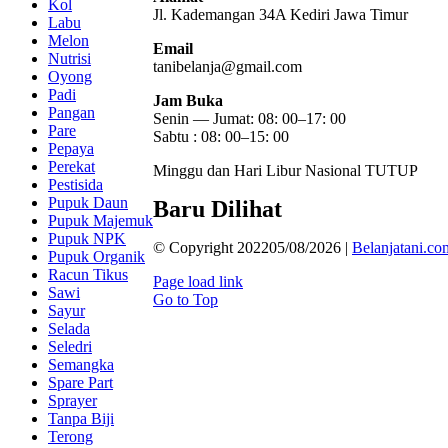
Kol
Jl. Kademangan 34A Kediri
Jawa Timur
Labu
Melon
Email
Nutrisi
tanibelanja@gmail.com
Oyong
Padi
Jam Buka
Pangan
Senin — Jumat: 08: 00–17: 00
Pare
Sabtu : 08: 00–15: 00
Pepaya
Perekat
Minggu dan Hari Libur Nasional TUTUP
Pestisida
Pupuk Daun
Baru Dilihat
Pupuk Majemuk
Pupuk NPK
© Copyright 202205/08/2026 |
Belanjatani.co
Pupuk Organik
Racun Tikus
Page load link
Sawi
Go to Top
Sayur
Selada
Seledri
Semangka
Spare Part
Sprayer
Tanpa Biji
Terong