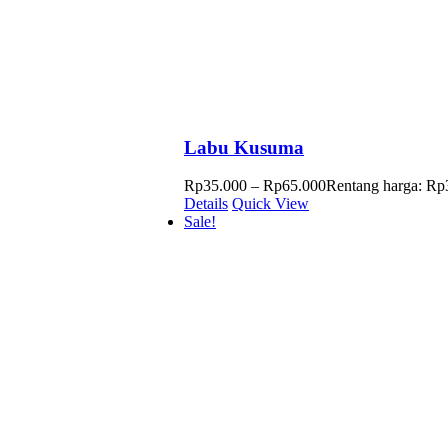
Labu Kusuma
Rp
35.000
–
Rp
65.000
Rentang harga: Rp
Details
Quick View
Sale!