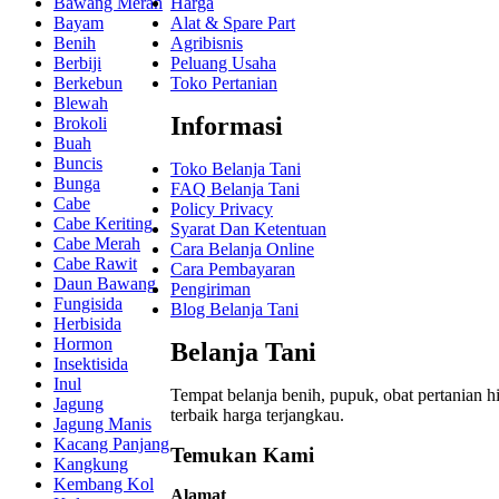
Bawang Merah
Harga
Bayam
Alat & Spare Part
Benih
Agribisnis
Berbiji
Peluang Usaha
Berkebun
Toko Pertanian
Blewah
Informasi
Brokoli
Buah
Buncis
Toko Belanja Tani
Bunga
FAQ Belanja Tani
Cabe
Policy Privacy
Cabe Keriting
Syarat Dan Ketentuan
Cabe Merah
Cara Belanja Online
Cabe Rawit
Cara Pembayaran
Daun Bawang
Pengiriman
Fungisida
Blog Belanja Tani
Herbisida
Hormon
Belanja Tani
Insektisida
Inul
Tempat belanja benih, pupuk, obat pertanian hi
Jagung
terbaik
harga terjangkau.
Jagung Manis
Kacang Panjang
Temukan Kami
Kangkung
Kembang Kol
Alamat