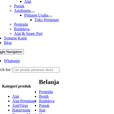
Alat
Pupuk
Agribisnis
Peluang Usaha
Toko Pertanian
Pestisida
Budidaya
Alat & Spare Part
Tentang Kami
Blog
ggle Navigation
Whatsapp
ch for:
Belanja
Kategori produk
Pestisida
Alat
Benih
Alat Pertanian
Budidaya
AntiVirus
Pupuk
Bakterisida
Jual