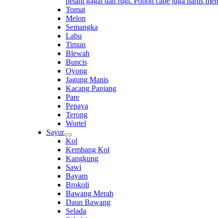
petani gagal dan rugi. Pohon cabe juga harus me
Tomat
Melon
Semangka
Labu
Timun
Blewah
Buncis
Oyong
Jagung Manis
Kacang Panjang
Pare
Pepaya
Terong
Wortel
Sayur
Kol
Kembang Kol
Kangkung
Sawi
Bayam
Brokoli
Bawang Merah
Daun Bawang
Selada