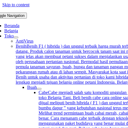
Skip to content
ggle Navigation
Beranda
Belanja
Toko
AntiVirus
Benih
Benih F1 ( hibrida ) dan unggul terbaik harga murah terb
datang. Produk calon tanaman untuk bercocok tanam saat ini m
yang jelas akan membuat petani sukses dalam menjalankan usah
oleh perusahaan pertanian nasional. Bermodal hasil pemuliaan
pemula tanaman sayuran, buah, bunga dan tanaman pangan mempu
pekarangan rumah atau di lahan sempit. Masyarakat kota saat 
Benih untuk usaha dan aktivitas pertanian di toko kami hibrida
lengkap menjadi tujuan belanja online petani Indonesia. Bela
Buah
Cabe
Cabe menjadi salah satu komoditi unggulan p
toko Belanja Tani. Beli benih cabe cara online sa
dijual meliputi benih hibrida ( F1 ) dan unggul 
bumbu dapur ” yang kebutuhan nasional terus me
Melihat trend permintaan buah cabai merah, cabai
benar. Cara menanam cabe terbaik dengan teknolo
menggunakan paket budidaya yang benar mulai d