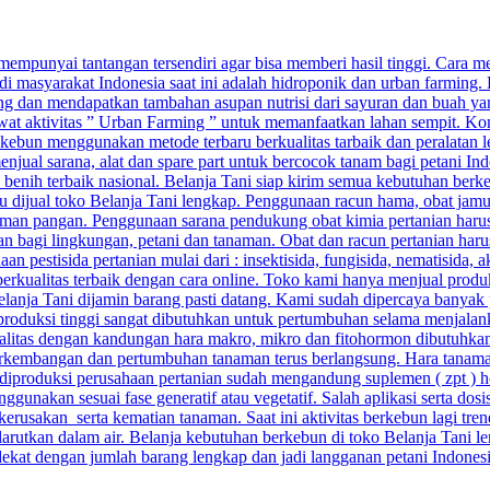
punyai tantangan tersendiri agar bisa memberi hasil tinggi. Cara menj
di masyarakat Indonesia saat ini adalah hidroponik dan urban farming.
g dan mendapatkan tambahan asupan nutrisi dari sayuran dan buah yang
ewat aktivitas ” Urban Farming ” untuk memanfaatkan lahan sempit. Kom
ebun menggunakan metode terbaru berkualitas tarbaik dan peralatan 
njual sarana, alat dan spare part untuk bercocok tanam bagi petani Ind
n benih terbaik nasional. Belanja Tani siap kirim semua kebutuhan berk
baru dijual toko Belanja Tani lengkap. Penggunaan racun hama, obat ja
man pangan. Penggunaan sarana pendukung obat kimia pertanian harus 
aman bagi lingkungan, petani dan tanaman. Obat dan racun pertanian ha
pestisida pertanian mulai dari : insektisida, fungisida, nematisida, ak
berkualitas terbaik dengan cara online. Toko kami hanya menjual prod
 Belanja Tani dijamin barang pasti datang. Kami sudah dipercaya banyak 
 produksi tinggi sangat dibutuhkan untuk pertumbuhan selama menjalan
alitas dengan kandungan hara makro, mikro dan fitohormon dibutuhkan a
kembangan dan pertumbuhan tanaman terus berlangsung. Hara tanaman 
ang diproduksi perusahaan pertanian sudah mengandung suplemen ( zpt ) 
unakan sesuai fase generatif atau vegetatif. Salah aplikasi serta do
sakan serta kematian tanaman. Saat ini aktivitas berkebun lagi trend
arutkan dalam air. Belanja kebutuhan berkebun di toko Belanja Tani le
rdekat dengan jumlah barang lengkap dan jadi langganan petani Indones