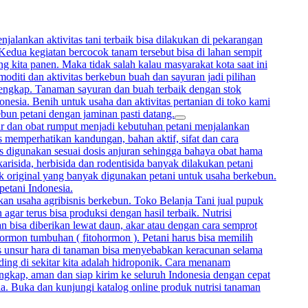
alankan aktivitas tani terbaik bisa dilakukan di pekarangan
 Kedua kegiatan bercocok tanam tersebut bisa di lahan sempit
 kita panen. Maka tidak salah kalau masyarakat kota saat ini
oditi dan aktivitas berkebun buah dan sayuran jadi pilihan
lengkap. Tanaman sayuran dan buah terbaik dengan stok
onesia. Benih untuk usaha dan aktivitas pertanian di toko kami
ebun petani dengan jaminan pasti datang.
mur dan obat rumput menjadi kebutuhan petani menjalankan
memperhatikan kandungan, bahan aktif, sifat dan cara
rus digunakan sesuai dosis anjuran sehingga bahaya obat hama
arisida, herbisida dan rodentisida banyak dilakukan petani
uk original yang banyak digunakan petani untuk usaha berkebun.
petani Indonesia.
kan usaha agribisnis berkebun. Toko Belanja Tani jual pupuk
gar terus bisa produksi dengan hasil terbaik. Nutrisi
bisa diberikan lewat daun, akar atau dengan cara semprot
hormon tumbuhan ( fitohormon ). Petani harus bisa memilih
sis unsur hara di tanaman bisa menyebabkan keracunan selama
ing di sekitar kita adalah hidroponik. Cara menanam
ngkap, aman dan siap kirim ke seluruh Indonesia dengan cepat
ia. Buka dan kunjungi katalog online produk nutrisi tanaman