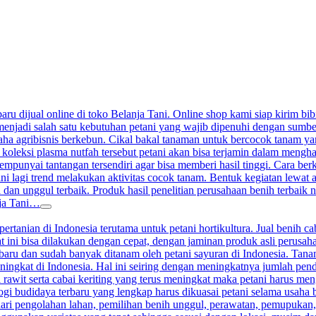
aru dijual online di toko Belanja Tani. Online shop kami siap kirim bibi
enjadi salah satu kebutuhan petani yang wajib dipenuhi dengan sumber j
a agribisnis berkebun. Cikal bakal tanaman untuk bercocok tanam yang 
 koleksi plasma nutfah tersebut petani akan bisa terjamin dalam meng
nyai tantangan tersendiri agar bisa memberi hasil tinggi. Cara berkeb
ini lagi trend melakukan aktivitas cocok tanam. Bentuk kegiatan lewat
 dan unggul terbaik. Produk hasil penelitian perusahaan benih terbaik n
nja Tani…
ertanian di Indonesia terutama untuk petani hortikultura. Jual benih ca
at ini bisa dilakukan dengan cepat, dengan jaminan produk asli perusah
terbaru dan sudah banyak ditanam oleh petani sayuran di Indonesia. Ta
ningkat di Indonesia. Hal ini seiring dengan meningkatnya jumlah pen
 rawit serta cabai keriting yang terus meningkat maka petani harus me
gi budidaya terbaru yang lengkap harus dikuasai petani selama usaha 
ari pengolahan lahan, pemilihan benih unggul, perawatan, pemupukan