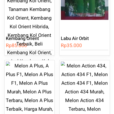
dapat
diambil
di
halaman
Kembang Orient
Labu Air Orbit
produk
Rp
85.000
Rp
35.000