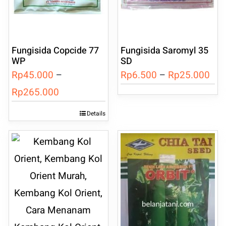
Fungisida Copcide 77
Fungisida Saromyl 35
WP
SD
Ren
Rp
45.000
–
Rp
6.500
–
Rp
25.000
Rentang
har
Rp
265.000
harga:
Rp6
Details
Produk
Rp45.000
hin
ini
hingga
Rp2
memiliki
Rp265.000
beberapa
varian.
Pilihan
ini