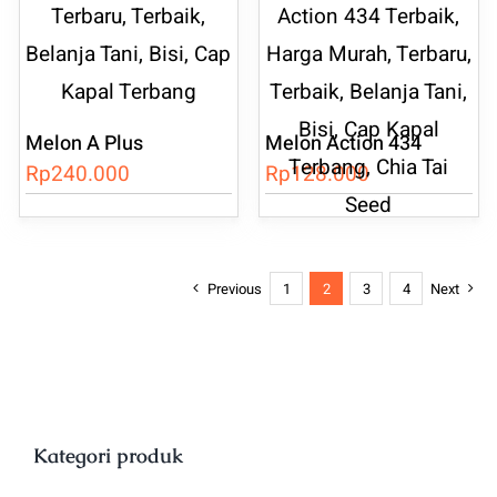
Melon A Plus
Melon Action 434
Rp
240.000
Rp
128.000
Previous
1
2
3
4
Next
Kategori produk