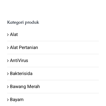
Rp165.000.
adala
Rp16
Kategori produk
Alat
Alat Pertanian
AntiVirus
Bakterisida
Bawang Merah
Bayam