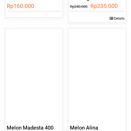
Harga
Harg
Rp
160.000
Rp
235.000
Rp
240.000
aslinya
saat
Details
adalah:
ini
Rp240.000.
adala
Rp23
Melon Madesta 400
Melon Alina