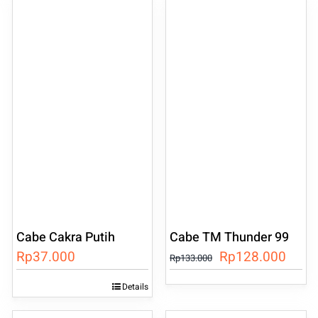
Cabe Cakra Putih
Cabe TM Thunder 99
Harga
Harg
Rp
37.000
Rp
128.000
Rp
133.000
aslinya
saat
Details
adalah:
ini