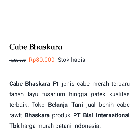
Cabe Bhaskara
Harga
Harga
Rp
80.000
Stok habis
Rp
85.000
aslinya
saat
adalah:
ini
Cabe Bhaskara F1
jenis cabe merah terbaru
Rp85.000.
adalah:
tahan layu fusarium hingga patek kualitas
Rp80.000.
terbaik. Toko
Belanja Tani
jual benih cabe
rawit
Bhaskara
produk
PT
Bisi International
Tbk
harga murah petani Indonesia.