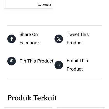
aslinya
saat
Details
adalah:
ini
Rp25.000.
adalah:
Rp21.000.
Share On
Tweet This
Facebook
Product
Email This
Pin This Product
Product
Produk Terkait