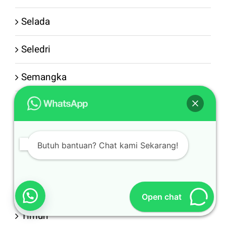
Selada
Seledri
Semangka
Spare Part
Sprayer
Butuh bantuan? Chat kami Sekarang!
Tanpa Biji
Terong
Open chat
Timun