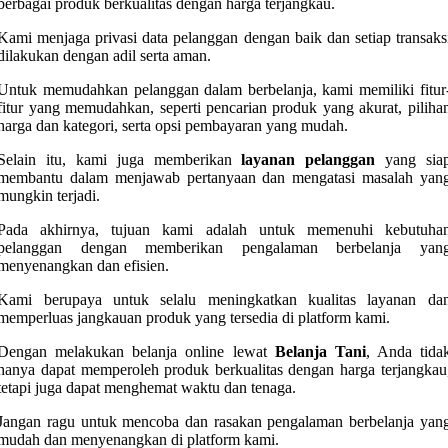
berbagai produk berkualitas dengan harga terjangkau.
Kami menjaga privasi data pelanggan dengan baik dan setiap transaks
dilakukan dengan adil serta aman.
Untuk memudahkan pelanggan dalam berbelanja, kami memiliki fitur
fitur yang memudahkan, seperti pencarian produk yang akurat, piliha
harga dan kategori, serta opsi pembayaran yang mudah.
Selain itu, kami juga memberikan
layanan pelanggan
yang sia
membantu dalam menjawab pertanyaan dan mengatasi masalah yan
mungkin terjadi.
Pada akhirnya, tujuan kami adalah untuk memenuhi kebutuha
pelanggan dengan memberikan pengalaman berbelanja yan
menyenangkan dan efisien.
Kami berupaya untuk selalu meningkatkan kualitas layanan da
memperluas jangkauan produk yang tersedia di platform kami.
Dengan melakukan belanja online lewat
Belanja Tani
, Anda tida
hanya dapat memperoleh produk berkualitas dengan harga terjangkau
tetapi juga dapat menghemat waktu dan tenaga.
Jangan ragu untuk mencoba dan rasakan pengalaman berbelanja yan
mudah dan menyenangkan di platform kami.