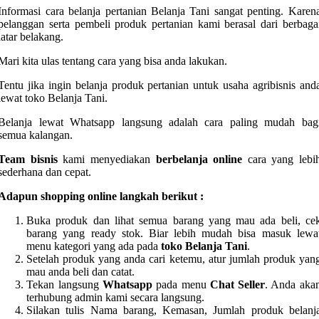
Informasi cara belanja pertanian Belanja Tani sangat penting. Karen
pelanggan serta pembeli produk pertanian kami berasal dari berbaga
latar belakang.
Mari kita ulas tentang cara yang bisa anda lakukan.
Tentu jika ingin belanja produk pertanian untuk usaha agribisnis and
lewat toko Belanja Tani.
Belanja lewat Whatsapp langsung adalah cara paling mudah bag
semua kalangan.
Team bisnis
kami menyediakan
berbelanja online
cara yang lebi
sederhana dan cepat.
Adapun shopping online langkah berikut :
Buka produk dan lihat semua barang yang mau ada beli, ce
barang yang ready stok. Biar lebih mudah bisa masuk lewa
menu kategori yang ada pada
toko Belanja Tani
.
Setelah produk yang anda cari ketemu, atur jumlah produk yan
mau anda beli dan catat.
Tekan langsung
Whatsapp
pada menu
Chat Seller
. Anda aka
terhubung admin kami secara langsung.
Silakan tulis Nama barang, Kemasan, Jumlah produk belanj