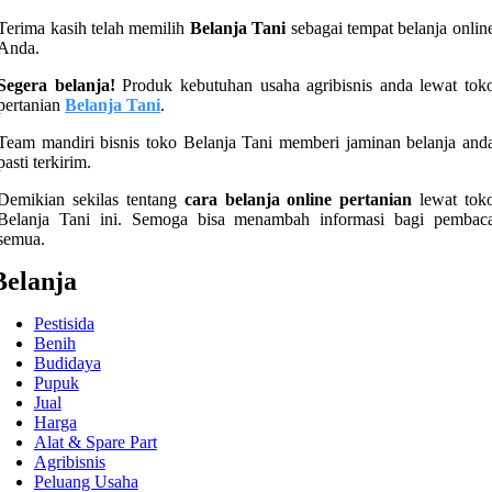
Terima kasih telah memilih
Belanja Tani
sebagai tempat belanja onlin
Anda.
Segera belanja!
Produk kebutuhan usaha agribisnis anda lewat tok
pertanian
Belanja Tani
.
Team mandiri bisnis toko Belanja Tani memberi jaminan belanja and
pasti terkirim.
Demikian sekilas tentang
cara belanja online pertanian
lewat tok
Belanja Tani ini. Semoga bisa menambah informasi bagi pembac
semua.
Belanja
Pestisida
Benih
Budidaya
Pupuk
Jual
Harga
Alat & Spare Part
Agribisnis
Peluang Usaha