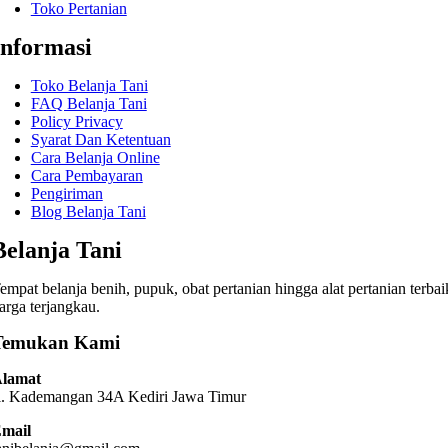
Toko Pertanian
Informasi
Toko Belanja Tani
FAQ Belanja Tani
Policy Privacy
Syarat Dan Ketentuan
Cara Belanja Online
Cara Pembayaran
Pengiriman
Blog Belanja Tani
Belanja Tani
empat belanja benih, pupuk, obat pertanian hingga alat pertanian terbai
arga terjangkau.
Temukan Kami
lamat
l. Kademangan 34A Kediri
Jawa Timur
mail