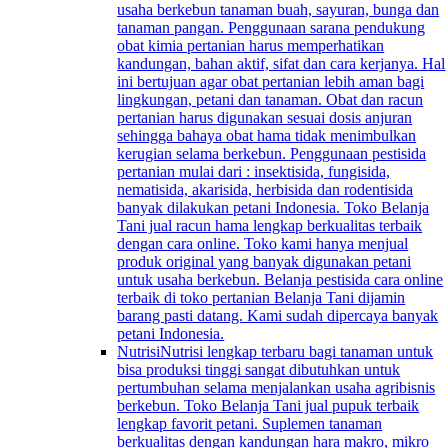
usaha berkebun tanaman buah, sayuran, bunga dan
tanaman pangan. Penggunaan sarana pendukung
obat kimia pertanian harus memperhatikan
kandungan, bahan aktif, sifat dan cara kerjanya. Hal
ini bertujuan agar obat pertanian lebih aman bagi
lingkungan, petani dan tanaman. Obat dan racun
pertanian harus digunakan sesuai dosis anjuran
sehingga bahaya obat hama tidak menimbulkan
kerugian selama berkebun. Penggunaan pestisida
pertanian mulai dari : insektisida, fungisida,
nematisida, akarisida, herbisida dan rodentisida
banyak dilakukan petani Indonesia. Toko Belanja
Tani jual racun hama lengkap berkualitas terbaik
dengan cara online. Toko kami hanya menjual
produk original yang banyak digunakan petani
untuk usaha berkebun. Belanja pestisida cara online
terbaik di toko pertanian Belanja Tani dijamin
barang pasti datang. Kami sudah dipercaya banyak
petani Indonesia.
Nutrisi
Nutrisi lengkap terbaru bagi tanaman untuk
bisa produksi tinggi sangat dibutuhkan untuk
pertumbuhan selama menjalankan usaha agribisnis
berkebun. Toko Belanja Tani jual pupuk terbaik
lengkap favorit petani. Suplemen tanaman
berkualitas dengan kandungan hara makro, mikro