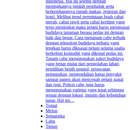
Indonesia. Hal ini seiring dengan
meningkatnya jumlah penduduk serta
berkembangnya rumah makan, restoran dan
hotel. Melihat trend permintaan buah cabai
merah, cabai rawit serta cabai keriting yang
terus meningkat maka petani harus menguasai
budidaya tanaman berasa pedas ini dengan
baik dan benar. Cara menanam cabe terbaik
dengan teknologi budidaya terbaru yang
lengkap harus dikuasai petani selama usaha
berkebun komoditi yang dikenal pedas ini.
Tanam cabe menggunakan paket budidaya
yang benar mulai dari pengolahan lahan,
pemilihan benih unggul, perawatan,
pemupukan, pengendalian hama penyakit
sampai panen akan mencegah petani gagal
dan rugi. Pohon cabe juga harus
menggunakan varietas yang tepat sehingga
sesuai dengan lokasi, musim dan kebutuhan
pasar. Hal ini…
Tomat
Melon
Semangka
Labu
Timun