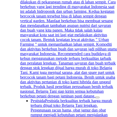
dilakukan di pekarangan rumah atau di lahan sempit. Cara
berkebun yang lagi trending di masyarakat Indonesia saat
ini adalah hidroponik dan urban farming. Kedua kegiatan
bercocok tanam tersebut bisa di lahan sempit dengan
vertical garden. Manfaat berkebun bisa membuat senang
dan mendapatkan tambahan asupan nutrisi dari sayuran
dan buah yang kita panen. Maka tidak salah kalau
masyarakat kota saat ini lagi giat melakukan aktivitas
cocok tanam. Bentuk kegiatan lewat aktivitas ” Urban
Farming ” untuk memanfaatkan lahan sempit. Komoditi
dan aktivitas berkebun buah dan sayuran jadi pilihan utam
masyarakat Indonesia. Recommended cara budidaya di
kebun menggunakan metode terbaru berkualitas tarbaik
dan peralatan lengkap. Tanaman sayuran dan buah terbaik
dengan stok lengkap dijual harga murah di toko Belanja
Tani. Kami juga menjual sarana, alat dan spare part untuk
bercocok tanam bagi petani Indonesia. Benih untuk usaha
dan aktivitas pertanian di toko kami hibrida dan unggul
terbaik. Produk hasil penelitian perusahaan benih terbaik
nasional. Belanja Tani siap kirim semua kebutuhan
berkebun petani dengan jaminan pasti datang.
Pestisida
Pestisida berkualitas terbaik harga murah
terbaru dijual toko Belanja Tani lengkap.
Penggunaan racun hama, obat jamur dan obat
rumput menjadi kebutuhan petani menjalankan