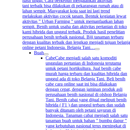
hasil tinggi. Cara berkebun menjalankan aktivitas
tani terbaik bisa dilakukan di pekarangan rumah atau di
lahan sempit. Masyarakat kota saat ini lagi trend
melakukan aktivitas cocok tanam. Bentuk kegiatan lewat
aktivitas ” Urban Farming ” untuk memanfaatkan lahan
sempit. Benih untuk usaha dan aktivitas pertanian di toko
kami hibrida dan unggul terbaik. Produk hasil penelitian
perusahaan benih terbaik nasional. Biji tanaman terbaru
dengan kualitas terbaik dan lengkap menjadi tujuan belanj
online petani Indonesia. Belanja Tani…
Buah
Cabe
Cabe menjadi salah satu komoditi
unggulan pertanian di Indonesia terutama
untuk petani hortikultura. Jual benih cabe
murah harga terbaru dan kualitas hibrida dan
unggul ada di toko Belanja Tani. Beli benih
cabe cara online saat ini bisa dilakukan
dengan cepat, dengan jaminan produk asli
perusahaan benih nasional di olshop Belanja
Tani. Benih cabai yang dijual meliputi benih
hibrida ( F1 ) dan unggul terbaru dan sudah
banyak ditanam oleh petani sayuran di
Indonesia. Tanaman cabai menjadi salah satu
tanaman buah untuk bahan ” bumbu dapur ”
yang kebutuhan nasional terus meningkat di