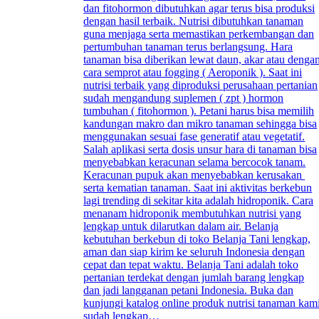
dan fitohormon dibutuhkan agar terus bisa produksi
dengan hasil terbaik. Nutrisi dibutuhkan tanaman
guna menjaga serta memastikan perkembangan dan
pertumbuhan tanaman terus berlangsung. Hara
tanaman bisa diberikan lewat daun, akar atau denga
cara semprot atau fogging ( Aeroponik ). Saat ini
nutrisi terbaik yang diproduksi perusahaan pertanian
sudah mengandung suplemen ( zpt ) hormon
tumbuhan ( fitohormon ). Petani harus bisa memilih
kandungan makro dan mikro tanaman sehingga bisa
menggunakan sesuai fase generatif atau vegetatif.
Salah aplikasi serta dosis unsur hara di tanaman bisa
menyebabkan keracunan selama bercocok tanam.
Keracunan pupuk akan menyebabkan kerusakan
serta kematian tanaman. Saat ini aktivitas berkebun
lagi trending di sekitar kita adalah hidroponik. Cara
menanam hidroponik membutuhkan nutrisi yang
lengkap untuk dilarutkan dalam air. Belanja
kebutuhan berkebun di toko Belanja Tani lengkap,
aman dan siap kirim ke seluruh Indonesia dengan
cepat dan tepat waktu. Belanja Tani adalah toko
pertanian terdekat dengan jumlah barang lengkap
dan jadi langganan petani Indonesia. Buka dan
kunjungi katalog online produk nutrisi tanaman kam
sudah lengkap…