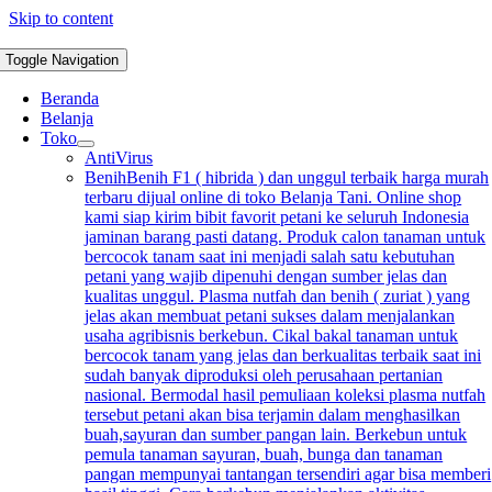
Skip to content
Toggle Navigation
Beranda
Belanja
Toko
AntiVirus
Benih
Benih F1 ( hibrida ) dan unggul terbaik harga murah
terbaru dijual online di toko Belanja Tani. Online shop
kami siap kirim bibit favorit petani ke seluruh Indonesia
jaminan barang pasti datang. Produk calon tanaman untuk
bercocok tanam saat ini menjadi salah satu kebutuhan
petani yang wajib dipenuhi dengan sumber jelas dan
kualitas unggul. Plasma nutfah dan benih ( zuriat ) yang
jelas akan membuat petani sukses dalam menjalankan
usaha agribisnis berkebun. Cikal bakal tanaman untuk
bercocok tanam yang jelas dan berkualitas terbaik saat ini
sudah banyak diproduksi oleh perusahaan pertanian
nasional. Bermodal hasil pemuliaan koleksi plasma nutfah
tersebut petani akan bisa terjamin dalam menghasilkan
buah,sayuran dan sumber pangan lain. Berkebun untuk
pemula tanaman sayuran, buah, bunga dan tanaman
pangan mempunyai tantangan tersendiri agar bisa memberi