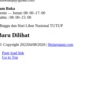
anibelanja@gmail.com
am Buka
enin — Jumat: 08: 00–17: 00
abtu : 08: 00–15: 00
inggu dan Hari Libur Nasional TUTUP
Baru Dilihat
© Copyright 202204/08/2026 |
Belanjatani.com
Page load link
Go to Top