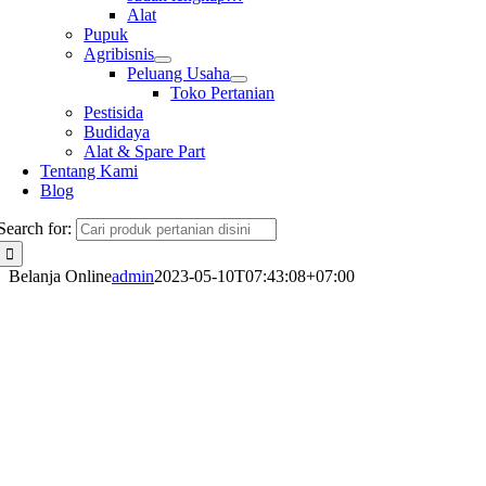
Alat
Pupuk
Agribisnis
Peluang Usaha
Toko Pertanian
Pestisida
Budidaya
Alat & Spare Part
Tentang Kami
Blog
Search for:
Belanja Online
admin
2023-05-10T07:43:08+07:00