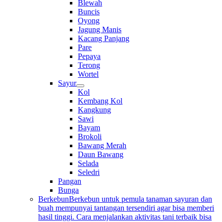
Blewah
Buncis
Oyong
Jagung Manis
Kacang Panjang
Pare
Pepaya
Terong
Wortel
Sayur
Kol
Kembang Kol
Kangkung
Sawi
Bayam
Brokoli
Bawang Merah
Daun Bawang
Selada
Seledri
Pangan
Bunga
Berkebun
Berkebun untuk pemula tanaman sayuran dan
buah mempunyai tantangan tersendiri agar bisa memberi
hasil tinggi. Cara menjalankan aktivitas tani terbaik bisa