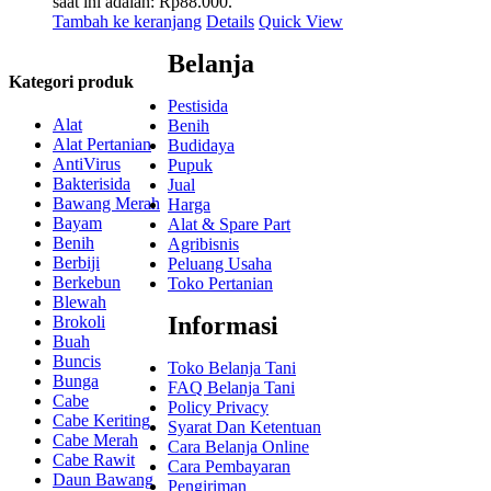
saat ini adalah: Rp88.000.
Tambah ke keranjang
Details
Quick View
Belanja
Kategori produk
Pestisida
Alat
Benih
Alat Pertanian
Budidaya
AntiVirus
Pupuk
Bakterisida
Jual
Bawang Merah
Harga
Bayam
Alat & Spare Part
Benih
Agribisnis
Berbiji
Peluang Usaha
Berkebun
Toko Pertanian
Blewah
Informasi
Brokoli
Buah
Buncis
Toko Belanja Tani
Bunga
FAQ Belanja Tani
Cabe
Policy Privacy
Cabe Keriting
Syarat Dan Ketentuan
Cabe Merah
Cara Belanja Online
Cabe Rawit
Cara Pembayaran
Daun Bawang
Pengiriman