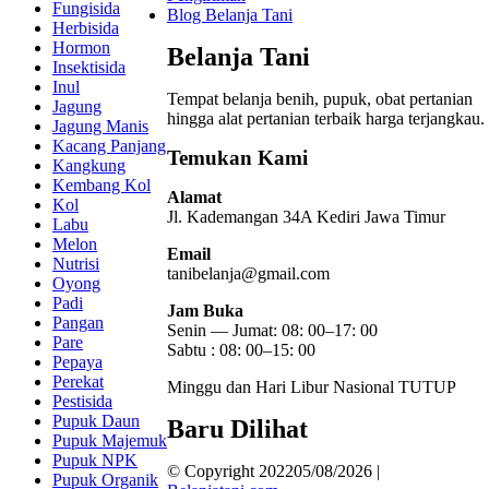
Fungisida
Blog Belanja Tani
Herbisida
Hormon
Belanja Tani
Insektisida
Inul
Tempat belanja benih, pupuk, obat pertanian
Jagung
hingga alat pertanian terbaik
harga terjangkau.
Jagung Manis
Kacang Panjang
Temukan Kami
Kangkung
Kembang Kol
Alamat
Kol
Jl. Kademangan 34A Kediri
Jawa Timur
Labu
Melon
Email
Nutrisi
tanibelanja@gmail.com
Oyong
Padi
Jam Buka
Pangan
Senin — Jumat: 08: 00–17: 00
Pare
Sabtu : 08: 00–15: 00
Pepaya
Perekat
Minggu dan Hari Libur Nasional TUTUP
Pestisida
Pupuk Daun
Baru Dilihat
Pupuk Majemuk
Pupuk NPK
© Copyright 202205/08/2026 |
Pupuk Organik