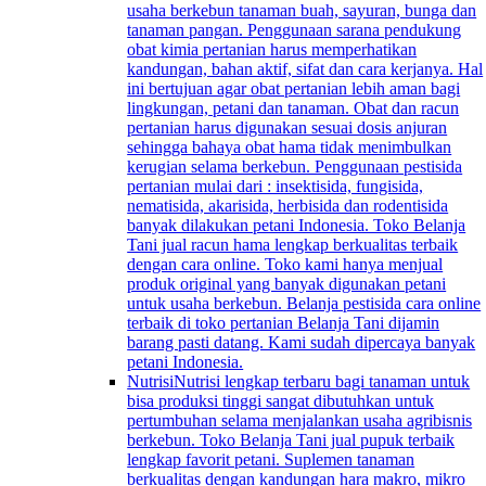
usaha berkebun tanaman buah, sayuran, bunga dan
tanaman pangan. Penggunaan sarana pendukung
obat kimia pertanian harus memperhatikan
kandungan, bahan aktif, sifat dan cara kerjanya. Hal
ini bertujuan agar obat pertanian lebih aman bagi
lingkungan, petani dan tanaman. Obat dan racun
pertanian harus digunakan sesuai dosis anjuran
sehingga bahaya obat hama tidak menimbulkan
kerugian selama berkebun. Penggunaan pestisida
pertanian mulai dari : insektisida, fungisida,
nematisida, akarisida, herbisida dan rodentisida
banyak dilakukan petani Indonesia. Toko Belanja
Tani jual racun hama lengkap berkualitas terbaik
dengan cara online. Toko kami hanya menjual
produk original yang banyak digunakan petani
untuk usaha berkebun. Belanja pestisida cara online
terbaik di toko pertanian Belanja Tani dijamin
barang pasti datang. Kami sudah dipercaya banyak
petani Indonesia.
Nutrisi
Nutrisi lengkap terbaru bagi tanaman untuk
bisa produksi tinggi sangat dibutuhkan untuk
pertumbuhan selama menjalankan usaha agribisnis
berkebun. Toko Belanja Tani jual pupuk terbaik
lengkap favorit petani. Suplemen tanaman
berkualitas dengan kandungan hara makro, mikro