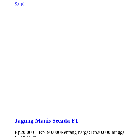
Sale!
Jagung Manis Secada F1
Rp
20.000
–
Rp
190.000
Rentang harga: Rp20.000 hingga