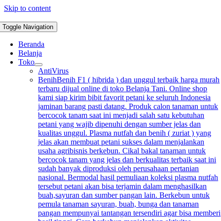
Skip to content
Toggle Navigation
Beranda
Belanja
Toko
AntiVirus
Benih
Benih F1 ( hibrida ) dan unggul terbaik harga murah
terbaru dijual online di toko Belanja Tani. Online shop
kami siap kirim bibit favorit petani ke seluruh Indonesia
jaminan barang pasti datang. Produk calon tanaman untuk
bercocok tanam saat ini menjadi salah satu kebutuhan
petani yang wajib dipenuhi dengan sumber jelas dan
kualitas unggul. Plasma nutfah dan benih ( zuriat ) yang
jelas akan membuat petani sukses dalam menjalankan
usaha agribisnis berkebun. Cikal bakal tanaman untuk
bercocok tanam yang jelas dan berkualitas terbaik saat ini
sudah banyak diproduksi oleh perusahaan pertanian
nasional. Bermodal hasil pemuliaan koleksi plasma nutfah
tersebut petani akan bisa terjamin dalam menghasilkan
buah,sayuran dan sumber pangan lain. Berkebun untuk
pemula tanaman sayuran, buah, bunga dan tanaman
pangan mempunyai tantangan tersendiri agar bisa memberi