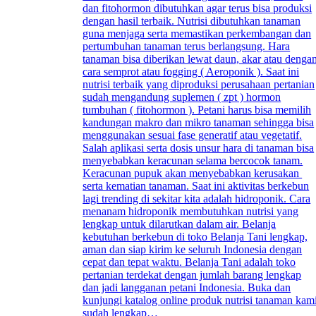
dan fitohormon dibutuhkan agar terus bisa produksi
dengan hasil terbaik. Nutrisi dibutuhkan tanaman
guna menjaga serta memastikan perkembangan dan
pertumbuhan tanaman terus berlangsung. Hara
tanaman bisa diberikan lewat daun, akar atau denga
cara semprot atau fogging ( Aeroponik ). Saat ini
nutrisi terbaik yang diproduksi perusahaan pertanian
sudah mengandung suplemen ( zpt ) hormon
tumbuhan ( fitohormon ). Petani harus bisa memilih
kandungan makro dan mikro tanaman sehingga bisa
menggunakan sesuai fase generatif atau vegetatif.
Salah aplikasi serta dosis unsur hara di tanaman bisa
menyebabkan keracunan selama bercocok tanam.
Keracunan pupuk akan menyebabkan kerusakan
serta kematian tanaman. Saat ini aktivitas berkebun
lagi trending di sekitar kita adalah hidroponik. Cara
menanam hidroponik membutuhkan nutrisi yang
lengkap untuk dilarutkan dalam air. Belanja
kebutuhan berkebun di toko Belanja Tani lengkap,
aman dan siap kirim ke seluruh Indonesia dengan
cepat dan tepat waktu. Belanja Tani adalah toko
pertanian terdekat dengan jumlah barang lengkap
dan jadi langganan petani Indonesia. Buka dan
kunjungi katalog online produk nutrisi tanaman kam
sudah lengkap…