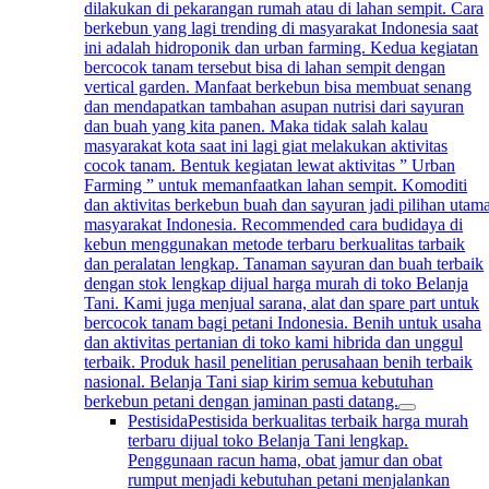
dilakukan di pekarangan rumah atau di lahan sempit. Cara
berkebun yang lagi trending di masyarakat Indonesia saat
ini adalah hidroponik dan urban farming. Kedua kegiatan
bercocok tanam tersebut bisa di lahan sempit dengan
vertical garden. Manfaat berkebun bisa membuat senang
dan mendapatkan tambahan asupan nutrisi dari sayuran
dan buah yang kita panen. Maka tidak salah kalau
masyarakat kota saat ini lagi giat melakukan aktivitas
cocok tanam. Bentuk kegiatan lewat aktivitas ” Urban
Farming ” untuk memanfaatkan lahan sempit. Komoditi
dan aktivitas berkebun buah dan sayuran jadi pilihan utam
masyarakat Indonesia. Recommended cara budidaya di
kebun menggunakan metode terbaru berkualitas tarbaik
dan peralatan lengkap. Tanaman sayuran dan buah terbaik
dengan stok lengkap dijual harga murah di toko Belanja
Tani. Kami juga menjual sarana, alat dan spare part untuk
bercocok tanam bagi petani Indonesia. Benih untuk usaha
dan aktivitas pertanian di toko kami hibrida dan unggul
terbaik. Produk hasil penelitian perusahaan benih terbaik
nasional. Belanja Tani siap kirim semua kebutuhan
berkebun petani dengan jaminan pasti datang.
Pestisida
Pestisida berkualitas terbaik harga murah
terbaru dijual toko Belanja Tani lengkap.
Penggunaan racun hama, obat jamur dan obat
rumput menjadi kebutuhan petani menjalankan