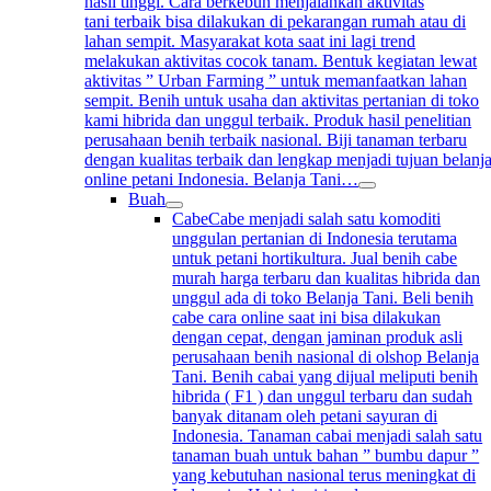
hasil tinggi. Cara berkebun menjalankan aktivitas
tani terbaik bisa dilakukan di pekarangan rumah atau di
lahan sempit. Masyarakat kota saat ini lagi trend
melakukan aktivitas cocok tanam. Bentuk kegiatan lewat
aktivitas ” Urban Farming ” untuk memanfaatkan lahan
sempit. Benih untuk usaha dan aktivitas pertanian di toko
kami hibrida dan unggul terbaik. Produk hasil penelitian
perusahaan benih terbaik nasional. Biji tanaman terbaru
dengan kualitas terbaik dan lengkap menjadi tujuan belanj
online petani Indonesia. Belanja Tani…
Buah
Cabe
Cabe menjadi salah satu komoditi
unggulan pertanian di Indonesia terutama
untuk petani hortikultura. Jual benih cabe
murah harga terbaru dan kualitas hibrida dan
unggul ada di toko Belanja Tani. Beli benih
cabe cara online saat ini bisa dilakukan
dengan cepat, dengan jaminan produk asli
perusahaan benih nasional di olshop Belanja
Tani. Benih cabai yang dijual meliputi benih
hibrida ( F1 ) dan unggul terbaru dan sudah
banyak ditanam oleh petani sayuran di
Indonesia. Tanaman cabai menjadi salah satu
tanaman buah untuk bahan ” bumbu dapur ”
yang kebutuhan nasional terus meningkat di