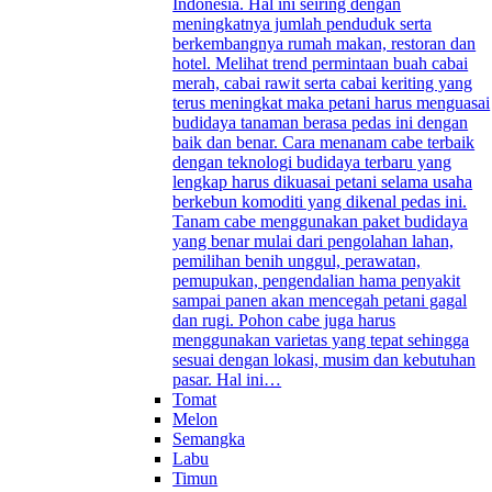
Indonesia. Hal ini seiring dengan
meningkatnya jumlah penduduk serta
berkembangnya rumah makan, restoran dan
hotel. Melihat trend permintaan buah cabai
merah, cabai rawit serta cabai keriting yang
terus meningkat maka petani harus menguasai
budidaya tanaman berasa pedas ini dengan
baik dan benar. Cara menanam cabe terbaik
dengan teknologi budidaya terbaru yang
lengkap harus dikuasai petani selama usaha
berkebun komoditi yang dikenal pedas ini.
Tanam cabe menggunakan paket budidaya
yang benar mulai dari pengolahan lahan,
pemilihan benih unggul, perawatan,
pemupukan, pengendalian hama penyakit
sampai panen akan mencegah petani gagal
dan rugi. Pohon cabe juga harus
menggunakan varietas yang tepat sehingga
sesuai dengan lokasi, musim dan kebutuhan
pasar. Hal ini…
Tomat
Melon
Semangka
Labu
Timun