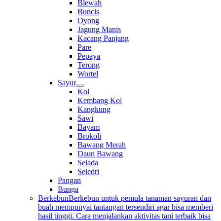
Blewah
Buncis
Oyong
Jagung Manis
Kacang Panjang
Pare
Pepaya
Terong
Wortel
Sayur
Kol
Kembang Kol
Kangkung
Sawi
Bayam
Brokoli
Bawang Merah
Daun Bawang
Selada
Seledri
Pangan
Bunga
Berkebun
Berkebun untuk pemula tanaman sayuran dan
buah mempunyai tantangan tersendiri agar bisa memberi
hasil tinggi. Cara menjalankan aktivitas tani terbaik bisa