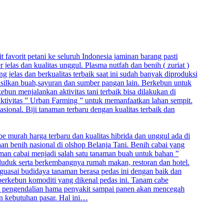
t favorit petani ke seluruh Indonesia jaminan barang pasti
elas dan kualitas unggul. Plasma nutfah dan benih ( zuriat )
jelas dan berkualitas terbaik saat ini sudah banyak diproduksi
hasilkan buah,sayuran dan sumber pangan lain. Berkebun untuk
un menjalankan aktivitas tani terbaik bisa dilakukan di
 aktivitas ” Urban Farming ” untuk memanfaatkan lahan sempit.
asional. Biji tanaman terbaru dengan kualitas terbaik dan
be murah harga terbaru dan kualitas hibrida dan unggul ada di
aan benih nasional di olshop Belanja Tani. Benih cabai yang
naman cabai menjadi salah satu tanaman buah untuk bahan ”
duduk serta berkembangnya rumah makan, restoran dan hotel.
nguasai budidaya tanaman berasa pedas ini dengan baik dan
berkebun komoditi yang dikenal pedas ini. Tanam cabe
, pengendalian hama penyakit sampai panen akan mencegah
an kebutuhan pasar. Hal ini…