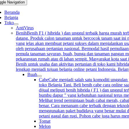
ggle Navigation
Beranda
Belanja
Toko
AntiVirus
Benih
Benih F1 ( hibrida ) dan unggul terbaik harga murah terb
datang. Produk calon tanaman untuk bercocok tanam saat ini m
yang jelas akan membuat petani sukses dalam menjalankan usah
oleh perusahaan pertanian nasional. Bermodal hasil pemuliaan
pemula tanaman sayuran, buah, bunga dan tanaman pangan mempu
pekarangan rumah atau di lahan sempit. Masyarakat kota saat 
Benih untuk usaha dan aktivitas pertanian di toko kami hibrida
lengkap menjadi tujuan belanja online petani Indonesia. Bela
Buah
Cabe
Cabe menjadi salah satu komoditi unggulan p
toko Belanja Tani. Beli benih cabe cara online sa
dijual meliputi benih hibrida ( F1 ) dan unggul 
bumbu dapur ” yang kebutuhan nasional terus me
Melihat trend permintaan buah cabai merah, cabai
benar. Cara menanam cabe terbaik dengan teknolo
menggunakan paket budidaya yang benar mulai d
petani gagal dan rugi. Pohon cabe juga harus me
Tomat
Melon