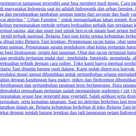
punyai tantangan tersendiri agar bisa memberi hasil tinggi. Cara menj
di masyarakat Indonesia saat ini adalah hidroponik dan urban farming.
g dan mendapatkan tambahan asupan nutrisi dari sayuran dan buah yang
ewat aktivitas ” Urban Farming ” untuk memanfaatkan lahan sempit. Kom
ebun menggunakan metode terbaru berkualitas tarbaik dan peralatan 
njual sarana, alat dan spare part untuk bercocok tanam bagi petani Ind
n benih terbaik nasional. Belanja Tani siap kirim semua kebutuhan berk
baru dijual toko Belanja Tani lengkap. Penggunaan racun hama, obat ja
man pangan. Penggunaan sarana pendukung obat kimia pertanian harus 
aman bagi lingkungan, petani dan tanaman. Obat dan racun pertanian ha
pestisida pertanian mulai dari : insektisida, fungisida, nematisida, ak
berkualitas terbaik dengan cara online. Toko kami hanya menjual prod
 Belanja Tani dijamin barang pasti datang. Kami sudah dipercaya banyak 
 produksi tinggi sangat dibutuhkan untuk pertumbuhan selama menjalan
alitas dengan kandungan hara makro, mikro dan fitohormon dibutuhkan a
kembangan dan pertumbuhan tanaman terus berlangsung. Hara tanaman 
ang diproduksi perusahaan pertanian sudah mengandung suplemen ( zpt ) 
unakan sesuai fase generatif atau vegetatif. Salah aplikasi serta do
sakan serta kematian tanaman. Saat ini aktivitas berkebun lagi trend
arutkan dalam air. Belanja kebutuhan berkebun di toko Belanja Tani le
rdekat dengan jumlah barang lengkap dan jadi langganan petani Indones