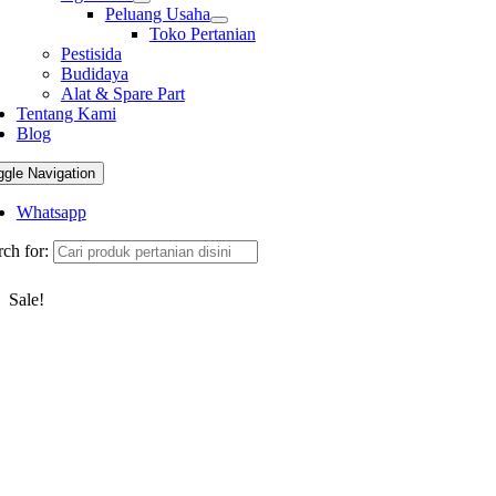
Peluang Usaha
Toko Pertanian
Pestisida
Budidaya
Alat & Spare Part
Tentang Kami
Blog
ggle Navigation
Whatsapp
ch for:
Sale!