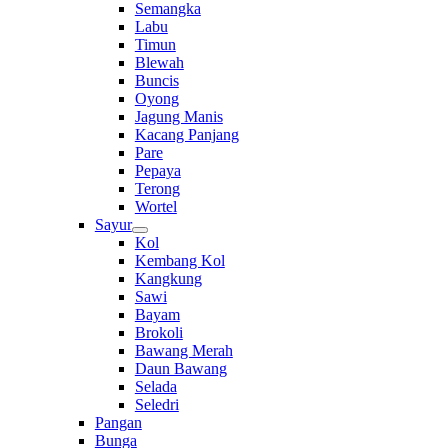
Semangka
Labu
Timun
Blewah
Buncis
Oyong
Jagung Manis
Kacang Panjang
Pare
Pepaya
Terong
Wortel
Sayur
Kol
Kembang Kol
Kangkung
Sawi
Bayam
Brokoli
Bawang Merah
Daun Bawang
Selada
Seledri
Pangan
Bunga