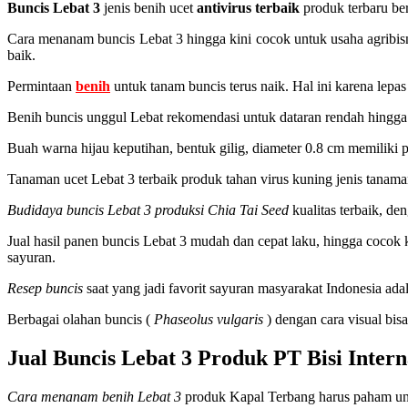
Buncis Lebat 3
jenis benih ucet
antivirus terbaik
produk terbaru ber
Cara menanam buncis Lebat 3 hingga kini cocok untuk usaha agribisn
baik.
Permintaan
benih
untuk tanam buncis terus naik. Hal ini karena lep
Benih buncis unggul Lebat rekomendasi untuk dataran rendah hingga 
Buah warna hijau keputihan, bentuk gilig, diameter 0.8 cm memiliki p
Tanaman ucet Lebat 3 terbaik produk tahan virus kuning jenis tanam
Budidaya buncis Lebat 3 produksi Chia Tai Seed
kualitas terbaik, de
Jual hasil panen buncis Lebat 3 mudah dan cepat laku, hingga cocok k
sayuran.
Resep buncis
saat yang jadi favorit sayuran masyarakat Indonesia a
Berbagai olahan buncis (
Phaseolus vulgaris
) dengan cara visual bis
Jual Buncis Lebat 3 Produk PT Bisi Inter
Cara menanam benih Lebat 3
produk Kapal Terbang harus paham unt