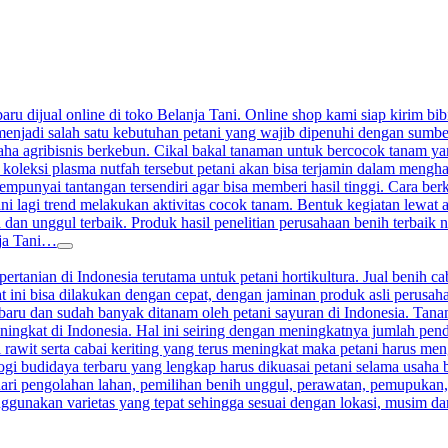
aru dijual online di toko Belanja Tani. Online shop kami siap kirim bibi
enjadi salah satu kebutuhan petani yang wajib dipenuhi dengan sumber j
a agribisnis berkebun. Cikal bakal tanaman untuk bercocok tanam yang 
 koleksi plasma nutfah tersebut petani akan bisa terjamin dalam meng
nyai tantangan tersendiri agar bisa memberi hasil tinggi. Cara berkeb
ini lagi trend melakukan aktivitas cocok tanam. Bentuk kegiatan lewat
 dan unggul terbaik. Produk hasil penelitian perusahaan benih terbaik n
nja Tani…
ertanian di Indonesia terutama untuk petani hortikultura. Jual benih ca
at ini bisa dilakukan dengan cepat, dengan jaminan produk asli perusah
terbaru dan sudah banyak ditanam oleh petani sayuran di Indonesia. Ta
ningkat di Indonesia. Hal ini seiring dengan meningkatnya jumlah pen
 rawit serta cabai keriting yang terus meningkat maka petani harus me
gi budidaya terbaru yang lengkap harus dikuasai petani selama usaha 
ari pengolahan lahan, pemilihan benih unggul, perawatan, pemupukan
nggunakan varietas yang tepat sehingga sesuai dengan lokasi, musim d