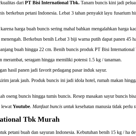
kualitas dari
PT Bisi International Tbk.
Tanam buncis kini jadi pelu
is berkebun petani Indonesia. Lebat 3 tahan penyakit layu fusarium h
as karena harga buah buncis sering mahal bahkan mengalahkan harga ka
menengah. Berkebun benih Lebat 3 biji warna putih dapat panen 45 har
anjang buah hingga 22 cm. Benih buncis produk PT Bisi International Tb
an merambat, seragam hingga memiliki potensi 1.5 kg / tanaman.
ngan hasil panen jadi favorit pedagang pasar induk sayur.
irim jarak jauh. Produk buncis ini jadi idola hotel, rumah makan hing
dalah oseng buncis hingga tumis buncis. Resep masakan sayur buncis b
a lewat
Youtube
.
Manfaat buncis untuk
kesehatan manusia tidak perlu ra
national Tbk Murah
uk petani buah dan sayuran Indonesia. Kebutuhan benih 15 kg / ha de