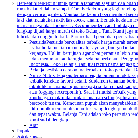
Berkebun
Berkebun untuk pemula tanaman sayuran dan buah mem
rumah atau di lahan sempit. Cara berkebun yang lagi trending 
dengan vertical garden. Manfaat berkebun bisa membuat senan
lagi giat melakukan aktivitas cocok tanam. Bentuk kegiatan l
utama masyarakat Indonesia. Recommended cara budidaya di k
lengkap dijual harga murah di toko Belanja Tani. Kami juga me
hibrida dan unggul terbaik. Produk hasil penelitian perusahaa
Pestisida
Pestisida berkualitas terbaik harga murah ter
usaha berkebun tanaman buah, sayuran, bunga dan tana
kerjanya. Hal ini bertujuan agar obat pertanian lebih 
tidak menimbulkan kerugian selama berkebun. Penggunaan 
Indonesia. Toko Belanja Tani jual racun hama lengkap 
Belanja pestisida cara online terbaik di toko pertanian
Nutrisi
Nutrisi lengkap terbaru bagi tanaman untuk bisa
terbaik lengkap favorit petani. Suplemen tanaman berku
dibutuhkan tanaman guna menjaga serta memastikan per
atau fogging ( Aeroponik ). Saat ini nutrisi terbaik y
kandungan makro dan mikro tanaman sehingga bisa mengg
bercocok tanam. Keracunan pupuk akan menyebabkan keru
hidroponik membutuhkan nutrisi yang lengkap untuk dil
dan tepat waktu. Belanja Tani adalah toko pertanian te
kami sudah lengkap…
Alat
Pupuk
Agribisnis