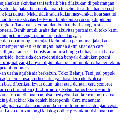
alankan aktivitas tani terbaik bisa dilakukan di pekarangan
 Kedua kegiatan bercocok tanam tersebut bisa di lahan sempit
 kita panen. Maka tidak salah kalau masyarakat kota saat ini
oditi dan aktivitas berkebun buah dan sayuran jadi pilihan
lengkap. Tanaman sayuran dan buah terbaik dengan stok
onesia. Benih untuk usaha dan aktivitas pertanian di toko kami
ebun petani dengan jaminan pasti datang.
mur dan obat rumput menjadi kebutuhan petani menjalankan
memperhatikan kandungan, bahan aktif, sifat dan cara
rus digunakan sesuai dosis anjuran sehingga bahaya obat hama
arisida, herbisida dan rodentisida banyak dilakukan petani
uk original yang banyak digunakan petani untuk usaha berkebun.
petani Indonesia.
kan usaha agribisnis berkebun. Toko Belanja Tani jual pupuk
gar terus bisa produksi dengan hasil terbaik. Nutrisi
bisa diberikan lewat daun, akar atau dengan cara semprot
hormon tumbuhan ( fitohormon ). Petani harus bisa memilih
sis unsur hara di tanaman bisa menyebabkan keracunan selama
ing di sekitar kita adalah hidroponik. Cara menanam
ngkap, aman dan siap kirim ke seluruh Indonesia dengan cepat
ia. Buka dan kunjungi katalog online produk nutrisi tanaman