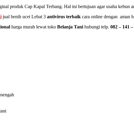
ginal produk Cap Kapal Terbang. Hal ini bertujuan agar usaha kebun an
i
jual benih ucet Lebat 3
antivirus terbaik
cara online dengan aman hi
tional
harga murah lewat toko
Belanja Tani
hubungi telp.
082 – 141 –
menengah
tani