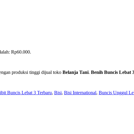
adalah: Rp60.000.
engan produksi tinggi dijual toko
Belanja Tani
.
Benih Buncis Lebat 
ibit Buncis Lebat 3 Terbaru
,
Bisi
,
Bisi International
,
Buncis Unggul Le