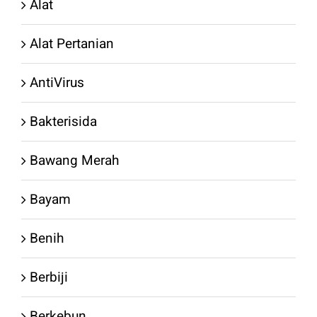
ini
ini
Alat
dapat
dapat
Alat Pertanian
diambil
diambil
di
di
AntiVirus
halaman
halaman
Bakterisida
produk
produk
Bawang Merah
Bayam
Benih
Berbiji
Berkebun