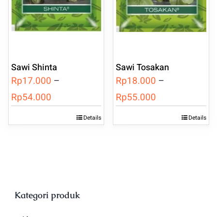
Sawi Shinta
Sawi Tosakan
Rp
17.000
–
Rp
18.000
–
Rentang
Rentang
Rp
54.000
Rp
55.000
harga:
harga:
Details
Details
Produk
Produk
Rp17.000
Rp18.000
ini
ini
hingga
hingga
memiliki
memiliki
Rp54.000
Rp55.000
beberapa
beberapa
varian.
varian.
Kategori produk
Pilihan
Pilihan