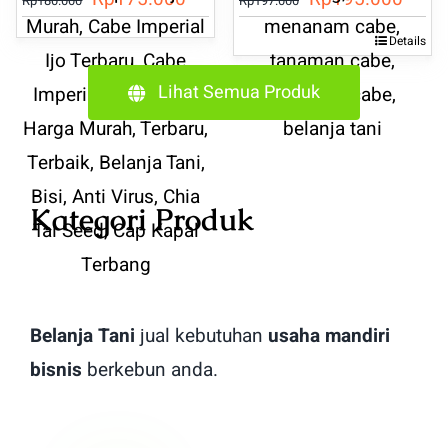
Rp
180.000
Rp
197.000
aslinya
saat
aslinya
saat
Details
adalah:
ini
adalah:
ini
Lihat Semua Produk
Rp180.000.
adalah:
Rp197.000.
adala
Rp175.000.
Rp19
Kategori Produk
Belanja Tani
jual kebutuhan
usaha mandiri
bisnis
berkebun anda.