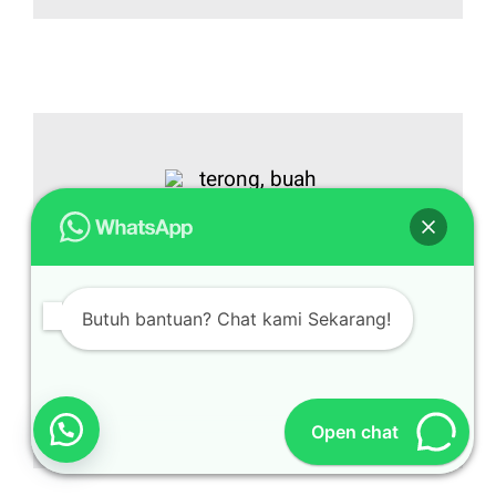
Terong
Butuh bantuan? Chat kami Sekarang!
Belanja online benih terong terbaik !
Tersedia di toko
belanjatani.com
Open chat