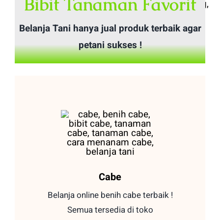
Bibit Tanaman Favorit
Pilihan
Belanja Tani hanya jual produk terbaik agar
ini
petani sukses !
dapat
diambil
di
halaman
produk
Cabe
Belanja online benih cabe terbaik !
Semua tersedia di toko