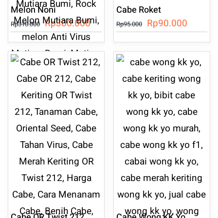
Melon Noni
Cabe Roket
Harga
Harga
Harga
Harga
Rp
300.000
Rp
90.000
Rp
310.000
Rp
95.000
aslinya
saat
aslinya
saat
adalah:
ini
adalah:
ini
Rp310.000.
adalah:
Rp95.000.
adalah:
Rp300.000.
Rp90.0
Cabe OR Twist 212
Cabe Wong KK Yo