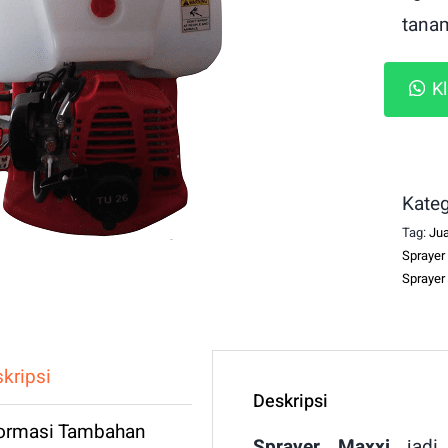
tana
K
Kateg
Tag:
Jua
Sprayer
Sprayer
kripsi
Deskripsi
formasi Tambahan
Sprayer Maxxi
jadi 