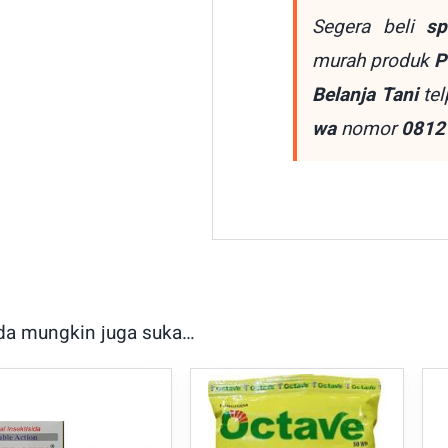
Segera beli
s
murah produk
P
Belanja Tani
tel
wa
nomor
0812
da mungkin juga suka…