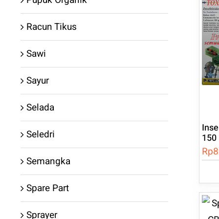
Racun Tikus
Sawi
Sayur
Selada
Inse
Seledri
150
Rp
8
Semangka
Pro
Spare Part
ini
mem
Sprayer