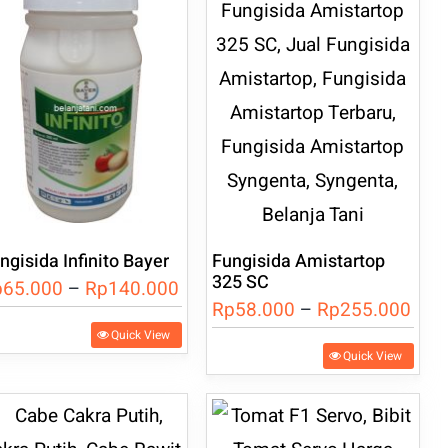
ngisida Infinito Bayer
Fungisida Amistartop
325 SC
Rentang
p
65.000
–
Rp
140.000
Ren
Rp
58.000
–
Rp
255.000
harga:
oduk
Quick View
harg
Rp65.000
Produk
Quick View
Rp5
hingga
ini
miliki
hin
0.
Rp140.000
memiliki
berapa
Rp2