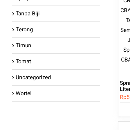
beb
vari
Tanpa Biji
Pili
Terong
ini
dap
Timun
dia
Tomat
di
hal
Uncategorized
pro
Spra
Lite
Wortel
Rp
5