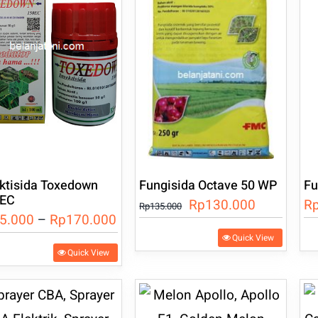
ktisida Toxedown
Fungisida Octave 50 WP
Fu
 EC
Harga
Harga
Rp
130.000
R
Rp
135.000
Rentang
5.000
–
Rp
170.000
aslinya
saat
Pr
Quick View
harga:
adalah:
ini
duk
Quick View
ini
Rp85.000
Rp135.000.
adalah:
me
hingga
Rp130.00
iliki
be
Rp170.000