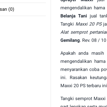
mengendalikan hama p
san (0)
Belanja Tani
jual tan
Tangki
Maxxi 20 PS
j
Alat semprot pertania
Gemilang
. Rev. 08 / 10
Apakah anda masih
mengendalikan hama 
menyarankan coba po
ini. Rasakan keutung
Maxxi 20 PS terbaru ini
Tangki semprot Maxxi 
part lengkap serta mud