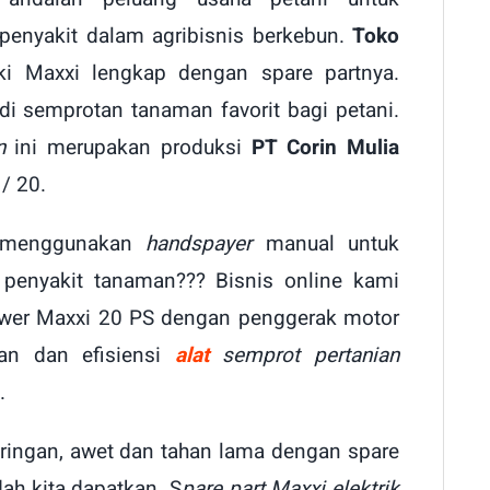
enyakit dalam agribisnis berkebun.
Toko
ki Maxxi lengkap dengan spare partnya.
adi semprotan tanaman favorit bagi petani.
n
ini merupakan produksi
PT Corin Mulia
 / 20.
 menggunakan
handspayer
manual untuk
penyakit tanaman??? Bisnis online kami
wer Maxxi 20 PS dengan penggerak motor
an dan efisiensi
alat
semprot pertanian
.
ringan, awet dan tahan lama dengan spare
ah kita dapatkan. S
pare part Maxxi elektrik