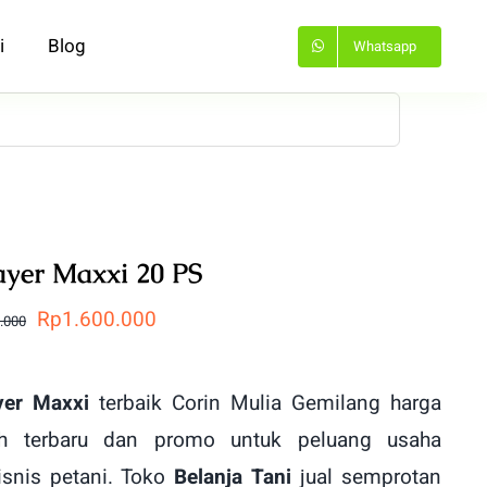
i
Blog
Whatsapp
ayer Maxxi 20 PS
Harga
Harga
Rp
1.600.000
.000
aslinya
saat
adalah:
ini
yer Maxxi
terbaik Corin Mulia Gemilang harga
Rp1.650.000.
adalah:
h terbaru dan promo untuk peluang usaha
Rp1.600.000.
isnis petani. Toko
Belanja Tani
jual semprotan