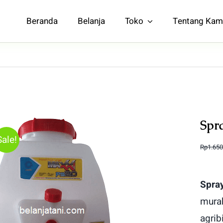
Beranda
Belanja
Toko
Tentang Kam
Spr
Sale!
Rp
1.650
Spra
mura
agrib