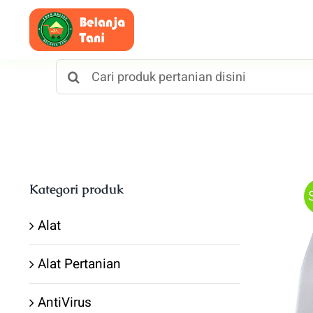
Skip
to
content
Search
for:
Kategori produk
Alat
Alat Pertanian
AntiVirus