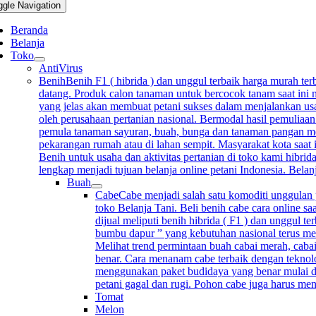
ggle Navigation
Beranda
Belanja
Toko
AntiVirus
Benih
Benih F1 ( hibrida ) dan unggul terbaik harga murah terb
datang. Produk calon tanaman untuk bercocok tanam saat ini m
yang jelas akan membuat petani sukses dalam menjalankan usah
oleh perusahaan pertanian nasional. Bermodal hasil pemuliaan
pemula tanaman sayuran, buah, bunga dan tanaman pangan mempu
pekarangan rumah atau di lahan sempit. Masyarakat kota saat 
Benih untuk usaha dan aktivitas pertanian di toko kami hibrida
lengkap menjadi tujuan belanja online petani Indonesia. Bela
Buah
Cabe
Cabe menjadi salah satu komoditi unggulan p
toko Belanja Tani. Beli benih cabe cara online sa
dijual meliputi benih hibrida ( F1 ) dan unggul 
bumbu dapur ” yang kebutuhan nasional terus me
Melihat trend permintaan buah cabai merah, cabai
benar. Cara menanam cabe terbaik dengan teknolo
menggunakan paket budidaya yang benar mulai d
petani gagal dan rugi. Pohon cabe juga harus me
Tomat
Melon