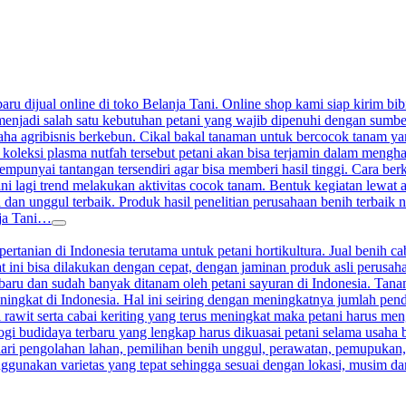
aru dijual online di toko Belanja Tani. Online shop kami siap kirim bibi
enjadi salah satu kebutuhan petani yang wajib dipenuhi dengan sumber j
a agribisnis berkebun. Cikal bakal tanaman untuk bercocok tanam yang 
 koleksi plasma nutfah tersebut petani akan bisa terjamin dalam meng
nyai tantangan tersendiri agar bisa memberi hasil tinggi. Cara berkeb
ini lagi trend melakukan aktivitas cocok tanam. Bentuk kegiatan lewat
 dan unggul terbaik. Produk hasil penelitian perusahaan benih terbaik n
nja Tani…
ertanian di Indonesia terutama untuk petani hortikultura. Jual benih ca
at ini bisa dilakukan dengan cepat, dengan jaminan produk asli perusah
terbaru dan sudah banyak ditanam oleh petani sayuran di Indonesia. Ta
ningkat di Indonesia. Hal ini seiring dengan meningkatnya jumlah pen
 rawit serta cabai keriting yang terus meningkat maka petani harus me
gi budidaya terbaru yang lengkap harus dikuasai petani selama usaha 
ari pengolahan lahan, pemilihan benih unggul, perawatan, pemupukan
nggunakan varietas yang tepat sehingga sesuai dengan lokasi, musim d