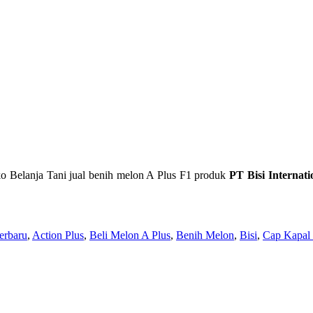
ko Belanja Tani jual benih melon A Plus F1 produk
PT
Bisi Internat
erbaru
,
Action Plus
,
Beli Melon A Plus
,
Benih Melon
,
Bisi
,
Cap Kapal