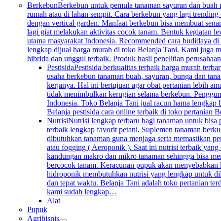
Berkebun
Berkebun untuk pemula tanaman sayuran dan buah mem
rumah atau di lahan sempit. Cara berkebun yang lagi trending 
dengan vertical garden. Manfaat berkebun bisa membuat senan
lagi giat melakukan aktivitas cocok tanam. Bentuk kegiatan l
utama masyarakat Indonesia. Recommended cara budidaya di k
lengkap dijual harga murah di toko Belanja Tani. Kami juga me
hibrida dan unggul terbaik. Produk hasil penelitian perusahaa
Pestisida
Pestisida berkualitas terbaik harga murah ter
usaha berkebun tanaman buah, sayuran, bunga dan tana
kerjanya. Hal ini bertujuan agar obat pertanian lebih 
tidak menimbulkan kerugian selama berkebun. Penggunaan 
Indonesia. Toko Belanja Tani jual racun hama lengkap 
Belanja pestisida cara online terbaik di toko pertanian
Nutrisi
Nutrisi lengkap terbaru bagi tanaman untuk bisa
terbaik lengkap favorit petani. Suplemen tanaman berku
dibutuhkan tanaman guna menjaga serta memastikan per
atau fogging ( Aeroponik ). Saat ini nutrisi terbaik y
kandungan makro dan mikro tanaman sehingga bisa mengg
bercocok tanam. Keracunan pupuk akan menyebabkan keru
hidroponik membutuhkan nutrisi yang lengkap untuk dil
dan tepat waktu. Belanja Tani adalah toko pertanian te
kami sudah lengkap…
Alat
Pupuk
Agribisnis