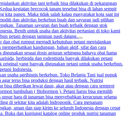
alankan aktivitas tani terbaik bisa dilakukan di pekarangan
 Kedua kegiatan bercocok tanam tersebut bisa di lahan sempit
 kita panen. Maka tidak salah kalau masyarakat kota saat ini
oditi dan aktivitas berkebun buah dan sayuran jadi pilihan
lengkap. Tanaman sayuran dan buah terbaik dengan stok
onesia. Benih untuk usaha dan aktivitas pertanian di toko kami
ebun petani dengan jaminan pasti datang.
mur dan obat rumput menjadi kebutuhan petani menjalankan
memperhatikan kandungan, bahan aktif, sifat dan cara
rus digunakan sesuai dosis anjuran sehingga bahaya obat hama
arisida, herbisida dan rodentisida banyak dilakukan petani
uk original yang banyak digunakan petani untuk usaha berkebun.
petani Indonesia.
kan usaha agribisnis berkebun. Toko Belanja Tani jual pupuk
gar terus bisa produksi dengan hasil terbaik. Nutrisi
bisa diberikan lewat daun, akar atau dengan cara semprot
hormon tumbuhan ( fitohormon ). Petani harus bisa memilih
sis unsur hara di tanaman bisa menyebabkan keracunan selama
ing di sekitar kita adalah hidroponik. Cara menanam
ngkap, aman dan siap kirim ke seluruh Indonesia dengan cepat
ia. Buka dan kunjungi katalog online produk nutrisi tanaman