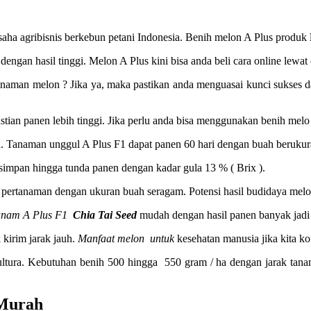
usaha agribisnis berkebun petani Indonesia. Benih melon A Plus produk
ngan hasil tinggi. Melon A Plus kini bisa anda beli cara online lewat
tanaman melon ? Jika ya, maka pastikan anda menguasai kunci sukses 
pastian panen lebih tinggi. Jika perlu anda bisa menggunakan benih m
. Tanaman unggul A Plus F1 dapat panen 60 hari dengan buah berukur
 simpan hingga tunda panen dengan kadar gula 13 % ( Brix ).
pertanaman dengan ukuran buah seragam. Potensi hasil budidaya melon
anam A Plus F1
Chia Tai Seed
mudah dengan hasil panen banyak jadi 
 kirim jarak jauh.
Manfaat melon untuk
kesehatan manusia jika kita ko
kultura. Kebutuhan benih 500 hingga 550 gram / ha dengan jarak ta
 Murah