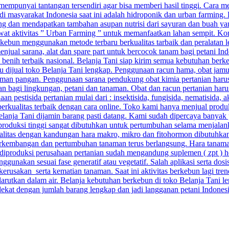
punyai tantangan tersendiri agar bisa memberi hasil tinggi. Cara menj
di masyarakat Indonesia saat ini adalah hidroponik dan urban farming.
g dan mendapatkan tambahan asupan nutrisi dari sayuran dan buah yang
ewat aktivitas ” Urban Farming ” untuk memanfaatkan lahan sempit. Kom
ebun menggunakan metode terbaru berkualitas tarbaik dan peralatan 
njual sarana, alat dan spare part untuk bercocok tanam bagi petani Ind
n benih terbaik nasional. Belanja Tani siap kirim semua kebutuhan berk
baru dijual toko Belanja Tani lengkap. Penggunaan racun hama, obat ja
man pangan. Penggunaan sarana pendukung obat kimia pertanian harus 
aman bagi lingkungan, petani dan tanaman. Obat dan racun pertanian ha
pestisida pertanian mulai dari : insektisida, fungisida, nematisida, ak
berkualitas terbaik dengan cara online. Toko kami hanya menjual prod
 Belanja Tani dijamin barang pasti datang. Kami sudah dipercaya banyak 
 produksi tinggi sangat dibutuhkan untuk pertumbuhan selama menjalan
alitas dengan kandungan hara makro, mikro dan fitohormon dibutuhkan a
kembangan dan pertumbuhan tanaman terus berlangsung. Hara tanaman 
ang diproduksi perusahaan pertanian sudah mengandung suplemen ( zpt ) 
unakan sesuai fase generatif atau vegetatif. Salah aplikasi serta do
sakan serta kematian tanaman. Saat ini aktivitas berkebun lagi trend
arutkan dalam air. Belanja kebutuhan berkebun di toko Belanja Tani le
rdekat dengan jumlah barang lengkap dan jadi langganan petani Indones