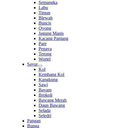
Semangka
Labu
Timun
Blewah
Buncis
Oyong
Jagung Manis
Kacang Panjang
Pare
Pepaya
Terong
Wortel
Sayur
Kol
Kembang Kol
Kangkung
Sawi
Bayam
Brokoli
Bawang Merah
Daun Bawang
Selada
Seledri
Pangan
Bunga