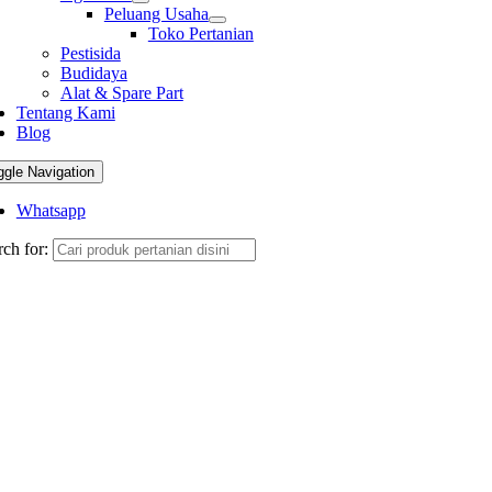
Peluang Usaha
Toko Pertanian
Pestisida
Budidaya
Alat & Spare Part
Tentang Kami
Blog
ggle Navigation
Whatsapp
ch for: