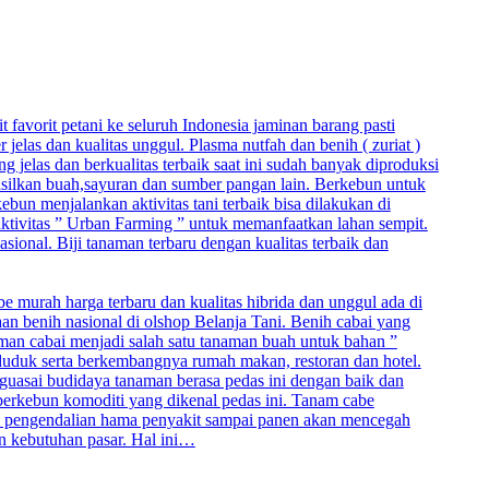
t favorit petani ke seluruh Indonesia jaminan barang pasti
elas dan kualitas unggul. Plasma nutfah dan benih ( zuriat )
jelas dan berkualitas terbaik saat ini sudah banyak diproduksi
hasilkan buah,sayuran dan sumber pangan lain. Berkebun untuk
un menjalankan aktivitas tani terbaik bisa dilakukan di
 aktivitas ” Urban Farming ” untuk memanfaatkan lahan sempit.
asional. Biji tanaman terbaru dengan kualitas terbaik dan
be murah harga terbaru dan kualitas hibrida dan unggul ada di
aan benih nasional di olshop Belanja Tani. Benih cabai yang
naman cabai menjadi salah satu tanaman buah untuk bahan ”
duduk serta berkembangnya rumah makan, restoran dan hotel.
nguasai budidaya tanaman berasa pedas ini dengan baik dan
berkebun komoditi yang dikenal pedas ini. Tanam cabe
, pengendalian hama penyakit sampai panen akan mencegah
an kebutuhan pasar. Hal ini…