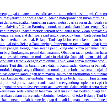
punyai tantangan tersendiri agar bisa memberi hasil tinggi. Cara menj
di masyarakat Indonesia saat ini adalah hidroponik dan urban farming.
g dan mendapatkan tambahan asupan nutrisi dari sayuran dan buah yang
ewat aktivitas ” Urban Farming ” untuk memanfaatkan lahan sempit. Kom
ebun menggunakan metode terbaru berkualitas tarbaik dan peralatan 
njual sarana, alat dan spare part untuk bercocok tanam bagi petani Ind
n benih terbaik nasional. Belanja Tani siap kirim semua kebutuhan berk
baru dijual toko Belanja Tani lengkap. Penggunaan racun hama, obat ja
man pangan. Penggunaan sarana pendukung obat kimia pertanian harus 
aman bagi lingkungan, petani dan tanaman. Obat dan racun pertanian ha
pestisida pertanian mulai dari : insektisida, fungisida, nematisida, ak
berkualitas terbaik dengan cara online. Toko kami hanya menjual prod
 Belanja Tani dijamin barang pasti datang. Kami sudah dipercaya banyak 
 produksi tinggi sangat dibutuhkan untuk pertumbuhan selama menjalan
alitas dengan kandungan hara makro, mikro dan fitohormon dibutuhkan a
kembangan dan pertumbuhan tanaman terus berlangsung. Hara tanaman 
ang diproduksi perusahaan pertanian sudah mengandung suplemen ( zpt ) 
unakan sesuai fase generatif atau vegetatif. Salah aplikasi serta do
sakan serta kematian tanaman. Saat ini aktivitas berkebun lagi trend
arutkan dalam air. Belanja kebutuhan berkebun di toko Belanja Tani le
rdekat dengan jumlah barang lengkap dan jadi langganan petani Indones