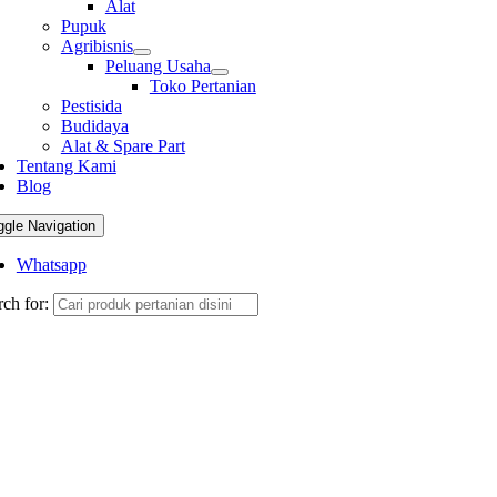
Alat
Pupuk
Agribisnis
Peluang Usaha
Toko Pertanian
Pestisida
Budidaya
Alat & Spare Part
Tentang Kami
Blog
ggle Navigation
Whatsapp
ch for: