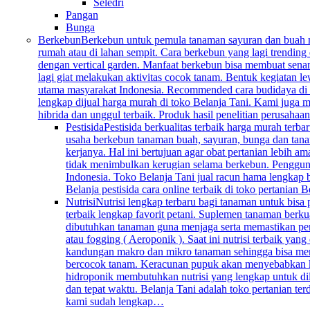
Seledri
Pangan
Bunga
Berkebun
Berkebun untuk pemula tanaman sayuran dan buah mem
rumah atau di lahan sempit. Cara berkebun yang lagi trending 
dengan vertical garden. Manfaat berkebun bisa membuat senan
lagi giat melakukan aktivitas cocok tanam. Bentuk kegiatan l
utama masyarakat Indonesia. Recommended cara budidaya di k
lengkap dijual harga murah di toko Belanja Tani. Kami juga me
hibrida dan unggul terbaik. Produk hasil penelitian perusahaa
Pestisida
Pestisida berkualitas terbaik harga murah ter
usaha berkebun tanaman buah, sayuran, bunga dan tana
kerjanya. Hal ini bertujuan agar obat pertanian lebih 
tidak menimbulkan kerugian selama berkebun. Penggunaan 
Indonesia. Toko Belanja Tani jual racun hama lengkap 
Belanja pestisida cara online terbaik di toko pertanian
Nutrisi
Nutrisi lengkap terbaru bagi tanaman untuk bisa
terbaik lengkap favorit petani. Suplemen tanaman berku
dibutuhkan tanaman guna menjaga serta memastikan per
atau fogging ( Aeroponik ). Saat ini nutrisi terbaik y
kandungan makro dan mikro tanaman sehingga bisa mengg
bercocok tanam. Keracunan pupuk akan menyebabkan keru
hidroponik membutuhkan nutrisi yang lengkap untuk dil
dan tepat waktu. Belanja Tani adalah toko pertanian te
kami sudah lengkap…