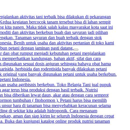
alankan aktivitas tani terbaik bisa dilakukan di pekarangan
 Kedua kegiatan bercocok tanam tersebut bisa di lahan sempit
 kita panen. Maka tidak salah kalau masyarakat kota saat ini
oditi dan aktivitas berkebun buah dan sayuran jadi pilihan
lengkap. Tanaman sayuran dan buah terbaik dengan stok
onesia. Benih untuk usaha dan aktivitas pertanian di toko kami
ebun petani dengan jaminan pasti datang.
mur dan obat rumput menjadi kebutuhan petani menjalankan
memperhatikan kandungan, bahan aktif, sifat dan cara
rus digunakan sesuai dosis anjuran sehingga bahaya obat hama
arisida, herbisida dan rodentisida banyak dilakukan petani
uk original yang banyak digunakan petani untuk usaha berkebun.
petani Indonesia.
kan usaha agribisnis berkebun. Toko Belanja Tani jual pupuk
gar terus bisa produksi dengan hasil terbaik. Nutrisi
bisa diberikan lewat daun, akar atau dengan cara semprot
hormon tumbuhan ( fitohormon ). Petani harus bisa memilih
sis unsur hara di tanaman bisa menyebabkan keracunan selama
ing di sekitar kita adalah hidroponik. Cara menanam
ngkap, aman dan siap kirim ke seluruh Indonesia dengan cepat
ia. Buka dan kunjungi katalog online produk nutrisi tanaman