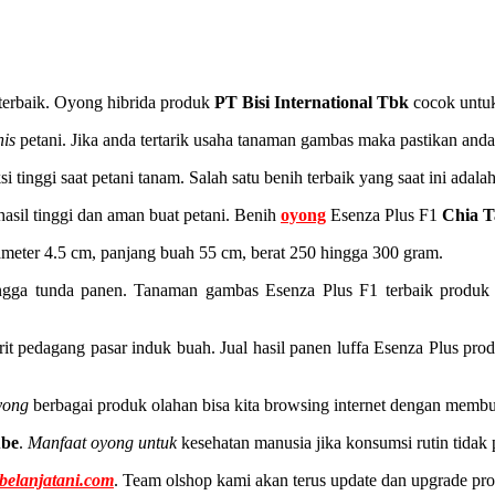
s terbaik. Oyong hibrida produk
PT Bisi International Tbk
cocok untuk
nis
petani. Jika anda tertarik usaha tanaman gambas maka pastikan an
 tinggi saat petani tanam. Salah satu benih terbaik yang saat ini adala
hasil tinggi dan aman buat petani. Benih
oyong
Esenza Plus F1
Chia T
ameter 4.5 cm, panjang buah 55 cm, berat 250 hingga 300 gram.
ingga tunda panen. Tanaman gambas Esenza Plus F1 terbaik produk 
orit pedagang pasar induk buah. Jual hasil panen luffa Esenza Plus pr
yong
berbagai produk olahan bisa kita browsing internet dengan mem
ube
.
Manfaat oyong untuk
kesehatan manusia jika konsumsi rutin tidak 
belanjatani.com
. Team olshop kami akan terus update dan upgrade pro