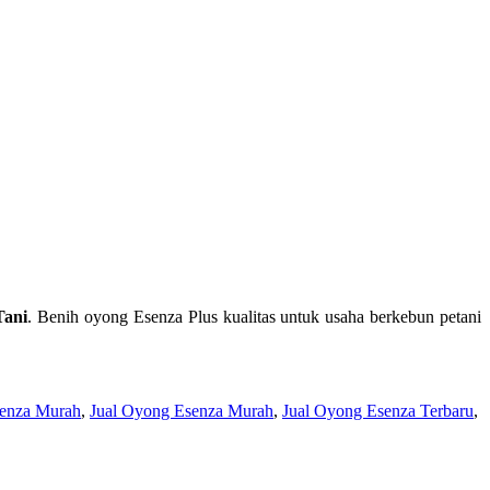
Tani
. Benih oyong Esenza Plus kualitas untuk usaha berkebun petani
enza Murah
,
Jual Oyong Esenza Murah
,
Jual Oyong Esenza Terbaru
,