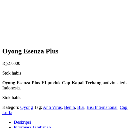
Oyong Esenza Plus
Rp
27.000
Stok habis
Oyong Esenza Plus F1
produk
Cap Kapal Terbang
antivirus ter
Indonesia.
Stok habis
Kategori:
Oyong
Tag:
Anti Virus
,
Benih
,
Bisi
,
Bisi International
,
Cap
Luffa
Deskripsi
Informasi Tambahan