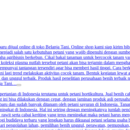
aru dijual online di toko Belanja Tani. Online shop kami siap kirim bibi
enjadi salah satu kebutuhan petani yang wajib dipenuhi dengan sumber j
a agribisnis berkebun. Cikal bakal tanaman untuk bercocok tanam yang 
 koleksi plasma nutfah tersebut petani akan bisa terjamin dalam meng
nyai tantangan tersendiri agar bisa memberi hasil tinggi. Cara berkeb
ini lagi trend melakukan aktivitas cocok tanam. Bentuk kegiatan lewat
 dan unggul terbaik. Produk hasil penelitian perusahaan benih terbaik n
nja Tani…
ertanian di Indonesia terutama untuk petani hortikultura. Jual benih ca
at ini bisa dilakukan dengan cepat, dengan jaminan produk asli perusah
terbaru dan sudah banyak ditanam oleh petani sayuran di Indonesia. Ta
ningkat di Indonesia. Hal ini seiring dengan meningkatnya jumlah pen
 rawit serta cabai keriting yang terus meningkat maka petani harus me
gi budidaya terbaru yang lengkap harus dikuasai petani selama usaha 
ari pengolahan lahan, pemilihan benih unggul, perawatan, pemupukan