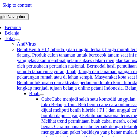
Skip to content
ggle Navigation
Beranda
Belanja
Toko
AntiVirus
Benih
Benih F1 ( hibrida ) dan unggul terbaik harga murah terb
datang. Produk calon tanaman untuk bercocok tanam saat ini m
yang jelas akan membuat petani sukses dalam menjalankan usah
oleh perusahaan pertanian nasional. Bermodal hasil pemuliaan
pemula tanaman sayuran, buah, bunga dan tanaman pangan mempu
pekarangan rumah atau di lahan sempit. Masyarakat kota saat 
Benih untuk usaha dan aktivitas pertanian di toko kami hibrida
lengkap menjadi tujuan belanja online petani Indonesia. Bela
Buah
Cabe
Cabe menjadi salah satu komoditi unggulan p
toko Belanja Tani. Beli benih cabe cara online sa
dijual meliputi benih hibrida ( F1 ) dan unggul 
bumbu dapur ” yang kebutuhan nasional terus me
Melihat trend permintaan buah cabai merah, cabai
benar. Cara menanam cabe terbaik dengan teknolo
menggunakan paket budidaya yang benar mulai d