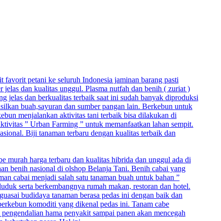
t favorit petani ke seluruh Indonesia jaminan barang pasti
elas dan kualitas unggul. Plasma nutfah dan benih ( zuriat )
jelas dan berkualitas terbaik saat ini sudah banyak diproduksi
hasilkan buah,sayuran dan sumber pangan lain. Berkebun untuk
un menjalankan aktivitas tani terbaik bisa dilakukan di
 aktivitas ” Urban Farming ” untuk memanfaatkan lahan sempit.
asional. Biji tanaman terbaru dengan kualitas terbaik dan
be murah harga terbaru dan kualitas hibrida dan unggul ada di
aan benih nasional di olshop Belanja Tani. Benih cabai yang
naman cabai menjadi salah satu tanaman buah untuk bahan ”
duduk serta berkembangnya rumah makan, restoran dan hotel.
nguasai budidaya tanaman berasa pedas ini dengan baik dan
berkebun komoditi yang dikenal pedas ini. Tanam cabe
, pengendalian hama penyakit sampai panen akan mencegah