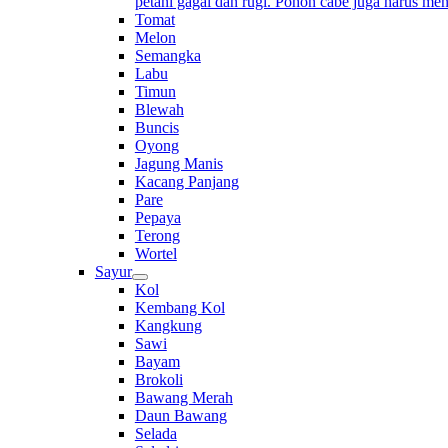
petani gagal dan rugi. Pohon cabe juga harus me
Tomat
Melon
Semangka
Labu
Timun
Blewah
Buncis
Oyong
Jagung Manis
Kacang Panjang
Pare
Pepaya
Terong
Wortel
Sayur
Kol
Kembang Kol
Kangkung
Sawi
Bayam
Brokoli
Bawang Merah
Daun Bawang
Selada