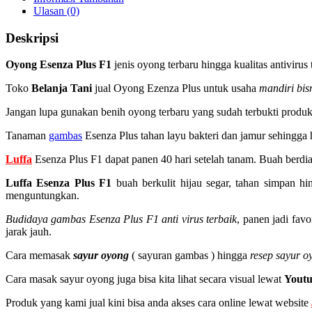
Ulasan (0)
Deskripsi
Oyong Esenza Plus F1
jenis oyong terbaru hingga kualitas antiviru
Toko
Belanja Tani
jual Oyong Ezenza Plus untuk usaha
mandiri bis
Jangan lupa gunakan benih oyong terbaru yang sudah terbukti produksi
Tanaman
gambas
Esenza Plus tahan layu bakteri dan jamur sehingga 
Luffa
Esenza Plus F1 dapat panen 40 hari setelah tanam. Buah berdi
Luffa Esenza Plus
F1
buah berkulit hijau segar, tahan simpan h
menguntungkan.
Budidaya gambas Esenza Plus F1 anti virus terbaik
, panen jadi fav
jarak jauh.
Cara memasak
sayur oyong
( sayuran gambas ) hingga
resep sayur o
Cara masak sayur oyong juga bisa kita lihat secara visual lewat
Yout
Produk yang kami jual kini bisa anda akses cara online lewat website