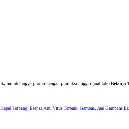
baik, murah hingga promo dengan produksi tinggi dijual toko
Belanja 
 Kapal Terbang
,
Esenza Anti Virus Terbaik
,
Gambas
,
Jual Gambans Ez