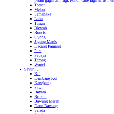
petani gagal dan rugi. Pohon cabe juga harus me
Tomat
Melon
Semangka
Labu
Timun
Blewah
Buncis
Oyong
Jagung Manis
Kacang Panjang
Pare
Pepaya
Terong
Wortel
Sayur
Kol
Kembang Kol
Kangkung
Sawi
Bayam
Brokoli
Bawang Merah
Daun Bawang
Selada