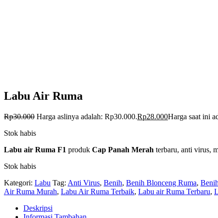
Labu Air Ruma
Rp
30.000
Harga aslinya adalah: Rp30.000.
Rp
28.000
Harga saat ini 
Stok habis
Labu air Ruma F1
produk
Cap Panah Merah
terbaru, anti virus,
Stok habis
Kategori:
Labu
Tag:
Anti Virus
,
Benih
,
Benih Blonceng Ruma
,
Beni
Air Ruma Murah
,
Labu Air Ruma Terbaik
,
Labu air Ruma Terbaru
,
L
Deskripsi
Informasi Tambahan