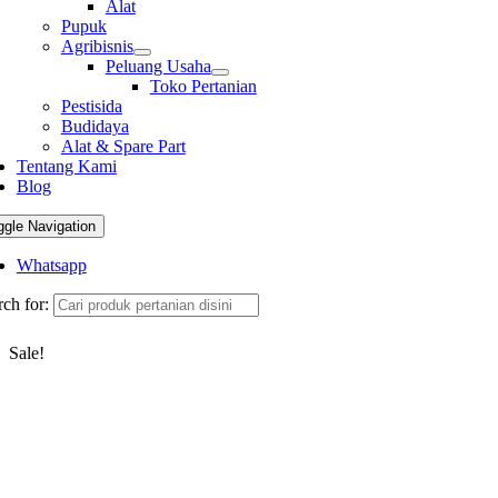
Alat
Pupuk
Agribisnis
Peluang Usaha
Toko Pertanian
Pestisida
Budidaya
Alat & Spare Part
Tentang Kami
Blog
ggle Navigation
Whatsapp
ch for:
Sale!