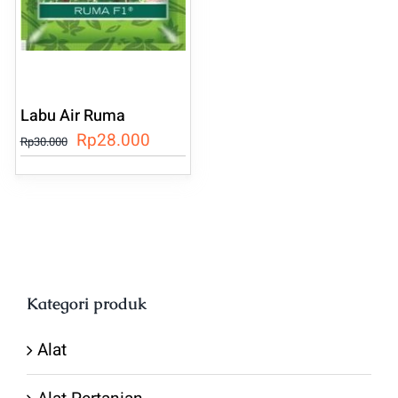
Labu Air Ruma
Harga
Harga
Rp
28.000
Rp
30.000
aslinya
saat
adalah:
ini
Rp30.000.
adalah:
Rp28.000.
Kategori produk
Alat