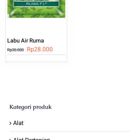
Labu Air Ruma
Harga
Harga
Rp
28.000
Rp
30.000
aslinya
saat
adalah:
ini
Rp30.000.
adalah:
Rp28.000.
Kategori produk
Alat