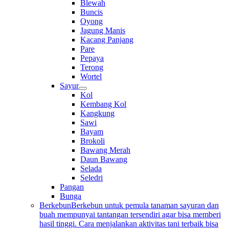
Blewah
Buncis
Oyong
Jagung Manis
Kacang Panjang
Pare
Pepaya
Terong
Wortel
Sayur
Kol
Kembang Kol
Kangkung
Sawi
Bayam
Brokoli
Bawang Merah
Daun Bawang
Selada
Seledri
Pangan
Bunga
Berkebun
Berkebun untuk pemula tanaman sayuran dan
buah mempunyai tantangan tersendiri agar bisa memberi
hasil tinggi. Cara menjalankan aktivitas tani terbaik bisa