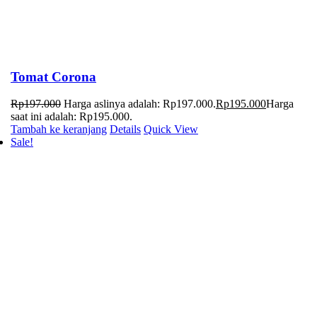
Tomat Corona
Rp
197.000
Harga aslinya adalah: Rp197.000.
Rp
195.000
Harga
saat ini adalah: Rp195.000.
Tambah ke keranjang
Details
Quick View
Sale!