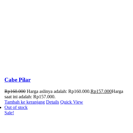
Cabe Pilar
Rp
160.000
Harga aslinya adalah: Rp160.000.
Rp
157.000
Harga
saat ini adalah: Rp157.000.
Tambah ke keranjang
Details
Quick View
Out of stock
Sale!