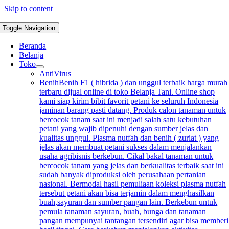
Skip to content
Toggle Navigation
Beranda
Belanja
Toko
AntiVirus
Benih
Benih F1 ( hibrida ) dan unggul terbaik harga murah
terbaru dijual online di toko Belanja Tani. Online shop
kami siap kirim bibit favorit petani ke seluruh Indonesia
jaminan barang pasti datang. Produk calon tanaman untuk
bercocok tanam saat ini menjadi salah satu kebutuhan
petani yang wajib dipenuhi dengan sumber jelas dan
kualitas unggul. Plasma nutfah dan benih ( zuriat ) yang
jelas akan membuat petani sukses dalam menjalankan
usaha agribisnis berkebun. Cikal bakal tanaman untuk
bercocok tanam yang jelas dan berkualitas terbaik saat ini
sudah banyak diproduksi oleh perusahaan pertanian
nasional. Bermodal hasil pemuliaan koleksi plasma nutfah
tersebut petani akan bisa terjamin dalam menghasilkan
buah,sayuran dan sumber pangan lain. Berkebun untuk
pemula tanaman sayuran, buah, bunga dan tanaman
pangan mempunyai tantangan tersendiri agar bisa memberi