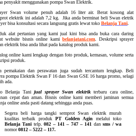
a penyakit menggunakan pompa Swan Elektrik.
ayer Swan volume penuh adalah 16 liter air. Berat kosong alat
prot elektrik ini adalah 7,2 kg. Jika anda berminat beli Swan eletrik
ayer bisa konsultasi secara langsung gratis lewat toko
Belanja Tani
.
duk alat pertanian yang kami jual kini bisa anda buka cara daring
at website bisnis online kami
belanjatani.com
. Deskripsi sprayer
n elektrik bisa anda lihat pada katalog produk kami.
alog online kami lengkap dengan foto produk, kemasan, volume serta
kripsi produk.
a pemakaian dan perawatan juga sudah tercantum lengkap. Beli
era pompa Elektrik Swan F 16 dan Swan GSE 16 harga promo, selagi
ih ada.
o Belanja Tani
jual sprayer Swan elektrik
terbaru cara online,
anan cepat dan aman. Bisnis online kami memberi jaminan semua
anja online anda pasti datang sehingga anda puas.
Segera beli harga tangki semprot Swan elektrik murah
kualitas terbaik produk
PT Golden Agin
melalui toko
Belanja Tani
telp.
082 – 141 – 747 – 141
dan
sms / wa
nomor
0812 – 5222 – 117.