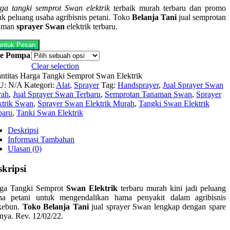
ga tangki semprot Swan elektrik
terbaik murah terbaru dan promo
uk peluang usaha agribisnis petani. Toko
Belanja Tani
jual semprotan
aman
sprayer Swan
elektrik terbaru.
 untuk Pesan
pe Pompa
Clear selection
ntitas Harga Tangki Semprot Swan Elektrik
U:
N/A
Kategori:
Alat
,
Sprayer
Tag:
Handsprayer
,
Jual Sprayer Swan
rah
,
Jual Sprayer Swan Terbaru
,
Semprotan Tanaman Swan
,
Sprayer
ktrik Swan
,
Sprayer Swan Elektrik Murah
,
Tangki Swan Elektrik
baru
,
Tanki Swan Elektrik
Deskripsi
Informasi Tambahan
Ulasan (0)
skripsi
ga Tangki Semprot
Swan Elektrik
terbaru murah kini jadi peluang
ha petani untuk mengendalikan hama penyakit dalam agribisnis
kebun.
Toko Belanja Tani
jual sprayer Swan lengkap dengan spare
tnya. Rev. 12/02/22.