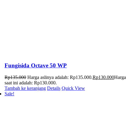
Fungisida Octave 50 WP
Rp
135.000
Harga aslinya adalah: Rp135.000.
Rp
130.000
Harga
saat ini adalah: Rp130.000.
Tambah ke keranjang
Details
Quick View
Sale!