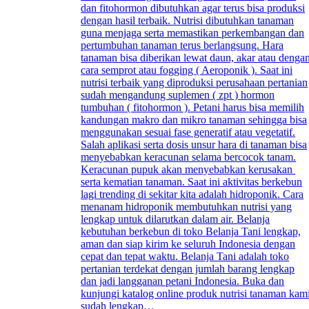
dan fitohormon dibutuhkan agar terus bisa produksi
dengan hasil terbaik. Nutrisi dibutuhkan tanaman
guna menjaga serta memastikan perkembangan dan
pertumbuhan tanaman terus berlangsung. Hara
tanaman bisa diberikan lewat daun, akar atau denga
cara semprot atau fogging ( Aeroponik ). Saat ini
nutrisi terbaik yang diproduksi perusahaan pertanian
sudah mengandung suplemen ( zpt ) hormon
tumbuhan ( fitohormon ). Petani harus bisa memilih
kandungan makro dan mikro tanaman sehingga bisa
menggunakan sesuai fase generatif atau vegetatif.
Salah aplikasi serta dosis unsur hara di tanaman bisa
menyebabkan keracunan selama bercocok tanam.
Keracunan pupuk akan menyebabkan kerusakan
serta kematian tanaman. Saat ini aktivitas berkebun
lagi trending di sekitar kita adalah hidroponik. Cara
menanam hidroponik membutuhkan nutrisi yang
lengkap untuk dilarutkan dalam air. Belanja
kebutuhan berkebun di toko Belanja Tani lengkap,
aman dan siap kirim ke seluruh Indonesia dengan
cepat dan tepat waktu. Belanja Tani adalah toko
pertanian terdekat dengan jumlah barang lengkap
dan jadi langganan petani Indonesia. Buka dan
kunjungi katalog online produk nutrisi tanaman kam
sudah lengkap…