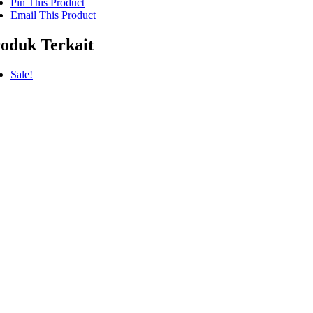
Pin This Product
Email This Product
oduk Terkait
Sale!