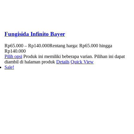
Fungisida Infinito Bayer
Rp
65.000
–
Rp
140.000
Rentang harga: Rp65.000 hingga
Rp140.000
Pilih opsi
Produk ini memiliki beberapa varian. Pilihan ini dapat
diambil di halaman produk
Details
Quick View
Sale!