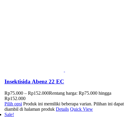
Insektisida Abenz 22 EC
Rp
75.000
–
Rp
152.000
Rentang harga: Rp75.000 hingga
Rp152.000
Pilih opsi
Produk ini memiliki beberapa varian. Pilihan ini dapat
diambil di halaman produk
Details
Quick View
Sale!