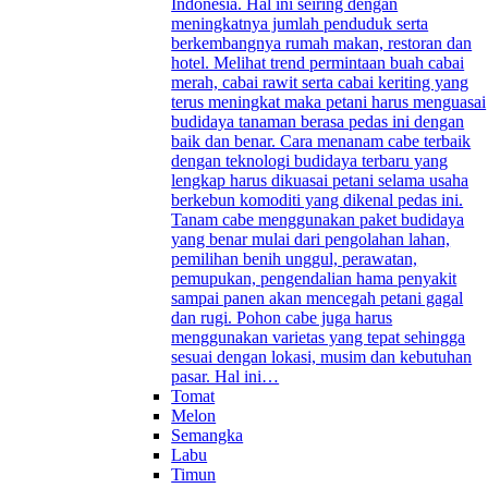
Indonesia. Hal ini seiring dengan
meningkatnya jumlah penduduk serta
berkembangnya rumah makan, restoran dan
hotel. Melihat trend permintaan buah cabai
merah, cabai rawit serta cabai keriting yang
terus meningkat maka petani harus menguasai
budidaya tanaman berasa pedas ini dengan
baik dan benar. Cara menanam cabe terbaik
dengan teknologi budidaya terbaru yang
lengkap harus dikuasai petani selama usaha
berkebun komoditi yang dikenal pedas ini.
Tanam cabe menggunakan paket budidaya
yang benar mulai dari pengolahan lahan,
pemilihan benih unggul, perawatan,
pemupukan, pengendalian hama penyakit
sampai panen akan mencegah petani gagal
dan rugi. Pohon cabe juga harus
menggunakan varietas yang tepat sehingga
sesuai dengan lokasi, musim dan kebutuhan
pasar. Hal ini…
Tomat
Melon
Semangka
Labu
Timun