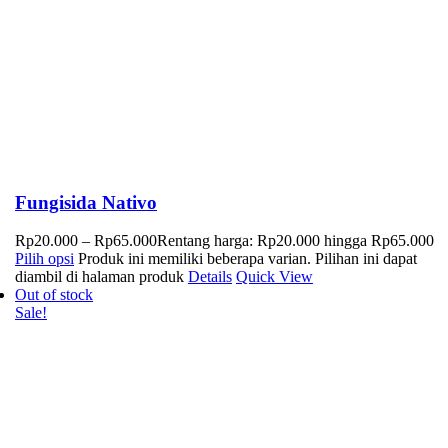
Fungisida Nativo
Rp
20.000
–
Rp
65.000
Rentang harga: Rp20.000 hingga Rp65.000
Pilih opsi
Produk ini memiliki beberapa varian. Pilihan ini dapat
diambil di halaman produk
Details
Quick View
Out of stock
Sale!