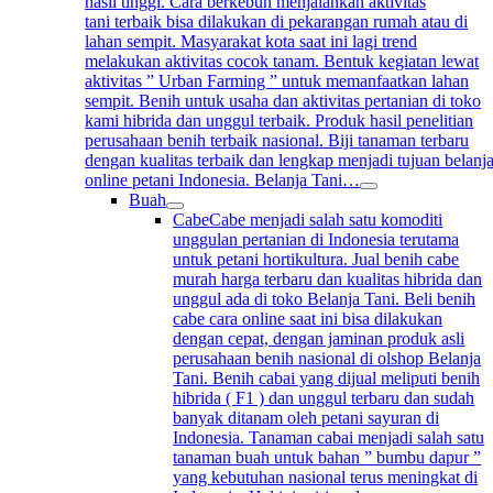
hasil tinggi. Cara berkebun menjalankan aktivitas
tani terbaik bisa dilakukan di pekarangan rumah atau di
lahan sempit. Masyarakat kota saat ini lagi trend
melakukan aktivitas cocok tanam. Bentuk kegiatan lewat
aktivitas ” Urban Farming ” untuk memanfaatkan lahan
sempit. Benih untuk usaha dan aktivitas pertanian di toko
kami hibrida dan unggul terbaik. Produk hasil penelitian
perusahaan benih terbaik nasional. Biji tanaman terbaru
dengan kualitas terbaik dan lengkap menjadi tujuan belanj
online petani Indonesia. Belanja Tani…
Buah
Cabe
Cabe menjadi salah satu komoditi
unggulan pertanian di Indonesia terutama
untuk petani hortikultura. Jual benih cabe
murah harga terbaru dan kualitas hibrida dan
unggul ada di toko Belanja Tani. Beli benih
cabe cara online saat ini bisa dilakukan
dengan cepat, dengan jaminan produk asli
perusahaan benih nasional di olshop Belanja
Tani. Benih cabai yang dijual meliputi benih
hibrida ( F1 ) dan unggul terbaru dan sudah
banyak ditanam oleh petani sayuran di
Indonesia. Tanaman cabai menjadi salah satu
tanaman buah untuk bahan ” bumbu dapur ”
yang kebutuhan nasional terus meningkat di