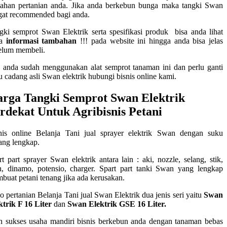
ahan pertanian anda. Jika anda berkebun bunga maka tangki Swan
gat recommended bagi anda.
gki semprot Swan Elektrik serta spesifikasi produk bisa anda lihat
da
informasi tambahan
!!! pada website ini hingga anda bisa jelas
elum membeli.
a anda sudah menggunakan alat semprot tanaman ini dan perlu ganti
u cadang asli Swan elektrik hubungi bisnis online kami.
rga Tangki Semprot Swan Elektrik
rdekat Untuk Agribisnis Petani
nis online Belanja Tani jual sprayer elektrik Swan dengan suku
ang lengkap.
rt part sprayer Swan elektrik antara lain : aki, nozzle, selang, stik,
n, dinamo, potensio, charger. Spart part tanki Swan yang lengkap
buat petani tenang jika ada kerusakan.
o pertanian Belanja Tani jual Swan Elektrik dua jenis seri yaitu
Swan
ktrik F 16 Liter
dan
Swan Elektrik GSE 16 Liter.
h sukses usaha mandiri bisnis berkebun anda dengan tanaman bebas