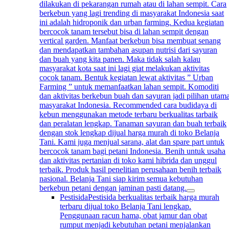
dilakukan di pekarangan rumah atau di lahan sempit. Cara
berkebun yang lagi trending di masyarakat Indonesia saat
ini adalah hidroponik dan urban farming. Kedua kegiatan
bercocok tanam tersebut bisa di lahan sempit dengan
vertical garden. Manfaat berkebun bisa membuat senang
dan mendapatkan tambahan asupan nutrisi dari sayuran
dan buah yang kita panen. Maka tidak salah kalau
masyarakat kota saat ini lagi giat melakukan aktivitas
cocok tanam. Bentuk kegiatan lewat aktivitas ” Urban
Farming ” untuk memanfaatkan lahan sempit. Komoditi
dan aktivitas berkebun buah dan sayuran jadi pilihan utam
masyarakat Indonesia. Recommended cara budidaya di
kebun menggunakan metode terbaru berkualitas tarbaik
dan peralatan lengkap. Tanaman sayuran dan buah terbaik
dengan stok lengkap dijual harga murah di toko Belanja
Tani. Kami juga menjual sarana, alat dan spare part untuk
bercocok tanam bagi petani Indonesia. Benih untuk usaha
dan aktivitas pertanian di toko kami hibrida dan unggul
terbaik. Produk hasil penelitian perusahaan benih terbaik
nasional. Belanja Tani siap kirim semua kebutuhan
berkebun petani dengan jaminan pasti datang.
Pestisida
Pestisida berkualitas terbaik harga murah
terbaru dijual toko Belanja Tani lengkap.
Penggunaan racun hama, obat jamur dan obat
rumput menjadi kebutuhan petani menjalankan