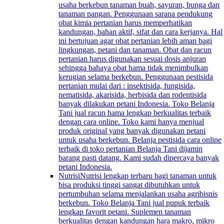
usaha berkebun tanaman buah, sayuran, bunga dan
tanaman pangan. Penggunaan sarana pendukung
obat kimia pertanian harus memperhatikan
kandungan, bahan aktif, sifat dan cara kerjanya. Hal
ini bertujuan agar obat pertanian lebih aman bagi
lingkungan, petani dan tanaman. Obat dan racun
pertanian harus digunakan sesuai dosis anjuran
sehingga bahaya obat hama tidak menimbulkan
kerugian selama berkebun. Penggunaan pestisida
pertanian mulai dari : insektisida, fungisida,
nematisida, akarisida, herbisida dan rodentisida
banyak dilakukan petani Indonesia. Toko Belanja
Tani jual racun hama lengkap berkualitas terbaik
dengan cara online. Toko kami hanya menjual
produk original yang banyak digunakan petani
untuk usaha berkebun. Belanja pestisida cara online
terbaik di toko pertanian Belanja Tani dijamin
barang pasti datang. Kami sudah dipercaya banyak
petani Indonesia.
Nutrisi
Nutrisi lengkap terbaru bagi tanaman untuk
bisa produksi tinggi sangat dibutuhkan untuk
pertumbuhan selama menjalankan usaha agribisnis
berkebun. Toko Belanja Tani jual pupuk terbaik
lengkap favorit petani. Suplemen tanaman
berkualitas dengan kandungan hara makro, mikro