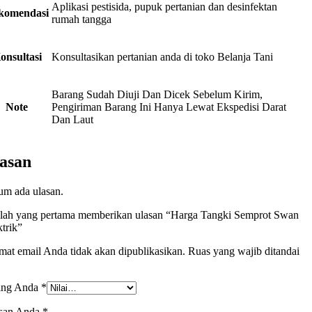
Aplikasi pestisida, pupuk pertanian dan desinfektan
komendasi
rumah tangga
onsultasi
Konsultasikan pertanian anda di toko Belanja Tani
Barang Sudah Diuji Dan Dicek Sebelum Kirim,
Note
Pengiriman Barang Ini Hanya Lewat Ekspedisi Darat
Dan Laut
asan
um ada ulasan.
ilah yang pertama memberikan ulasan “Harga Tangki Semprot Swan
ktrik”
mat email Anda tidak akan dipublikasikan.
Ruas yang wajib ditandai
ing Anda
*
san Anda
*