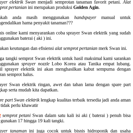
ayer elektrik Swan
menjadi semprotan tanaman favorit petani.
Alat
prot pertanian
ini merupakan produksi
Golden Agin
.
akah anda masih menggunakan
handspayer
manual untuk
gendalikan hama penyakit tanaman???
nis online kami menyarankan coba sprayer Swan elektrik yang sudah
gunakan baterai ( aki ) ini.
akan keutungan dan efisiensi
alat semprot pertanian
merk Swan ini.
ga tangki semprot Swan elektrik untuk hasil maksimal kami sarankan
nggunakan
sprayer nozzle
Lobo Korea atau Tanika empat lubang.
il sprayer elektrik ini akan menghasilkan kabut sempurna dengan
iran semprot halus.
ayer Swan elektrik ringan, awet dan tahan lama dengan spare part
gkap serta mudah kita dapatkan.
re part Swan elektrik
lengkap kualitas terbaik tersedia jadi anda aman
 tidak perlu khawatir
t
semprot petani
Swan dalam satu kali isi aki ( baterai ) penuh bisa
a gunakan 17 hingga 19 kali tangki.
ayer tanaman
ini juga cocok untuk bisnis hidroponik dan usaha