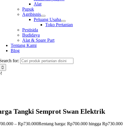
Alat
Pupuk
Agribisnis
Peluang Usaha
Toko Pertanian
Pestisida
Budidaya
Alat & Spare Part
Tentang Kami
Blog
Search for:
e!
rga Tangki Semprot Swan Elektrik
700.000
–
Rp
730.000
Rentang harga: Rp700.000 hingga Rp730.000