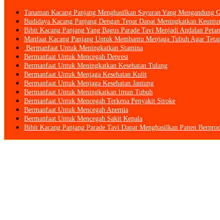
Tanaman Kacang Panjang Menghasilkan Sayuran Yang Mengandung Gi
Budidaya Kacang Panjang Dengan Tepat Dapat Meningkatkan Keuntun
Bibit Kacang Panjang Yang Bagus Parade Tavi Menjadi Andalan Peta
Manfaat Kacang Panjang Untuk Membantu Menjaga Tubuh Agar Tetap
Bermanfaat Untuk Meningkatkan Stamina
Bermanfaat Untuk Mencegah Depresi
Bermanfaat Untuk Meningkatkan Kesehatan Tulang
Bermanfaat Untuk Menjaga Kesehatan Kulit
Bermanfaat Untuk Menjaga Kesehatan Jantung
Bermanfaat Untuk Meningkatkan Imun Tubuh
Bermanfaat Untuk Mencegah Terkena Penyakit Stroke
Bermanfaat Untuk Mencegah Anemia
Bermanfaat Untuk Mencegah Sakit Kepala
Bibit Kacang Panjang Parade Tavi Dapat Menghasilkan Panen Berprod