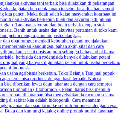
alankan aktivitas tani terbaik bisa dilakukan di pekarangan
 Kedua kegiatan bercocok tanam tersebut bisa di lahan sempit
 kita panen. Maka tidak salah kalau masyarakat kota saat ini
oditi dan aktivitas berkebun buah dan sayuran jadi pilihan
lengkap. Tanaman sayuran dan buah terbaik dengan stok
onesia. Benih untuk usaha dan aktivitas pertanian di toko kami
ebun petani dengan jaminan pasti datang.
mur dan obat rumput menjadi kebutuhan petani menjalankan
memperhatikan kandungan, bahan aktif, sifat dan cara
rus digunakan sesuai dosis anjuran sehingga bahaya obat hama
arisida, herbisida dan rodentisida banyak dilakukan petani
uk original yang banyak digunakan petani untuk usaha berkebun.
petani Indonesia.
kan usaha agribisnis berkebun. Toko Belanja Tani jual pupuk
gar terus bisa produksi dengan hasil terbaik. Nutrisi
bisa diberikan lewat daun, akar atau dengan cara semprot
hormon tumbuhan ( fitohormon ). Petani harus bisa memilih
sis unsur hara di tanaman bisa menyebabkan keracunan selama
ing di sekitar kita adalah hidroponik. Cara menanam
ngkap, aman dan siap kirim ke seluruh Indonesia dengan cepat
ia. Buka dan kunjungi katalog online produk nutrisi tanaman