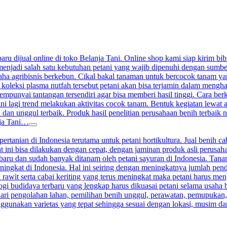
aru dijual online di toko Belanja Tani. Online shop kami siap kirim bibi
enjadi salah satu kebutuhan petani yang wajib dipenuhi dengan sumber j
a agribisnis berkebun. Cikal bakal tanaman untuk bercocok tanam yang 
 koleksi plasma nutfah tersebut petani akan bisa terjamin dalam meng
nyai tantangan tersendiri agar bisa memberi hasil tinggi. Cara berkeb
ini lagi trend melakukan aktivitas cocok tanam. Bentuk kegiatan lewat
 dan unggul terbaik. Produk hasil penelitian perusahaan benih terbaik n
nja Tani…
ertanian di Indonesia terutama untuk petani hortikultura. Jual benih ca
at ini bisa dilakukan dengan cepat, dengan jaminan produk asli perusah
terbaru dan sudah banyak ditanam oleh petani sayuran di Indonesia. Ta
ningkat di Indonesia. Hal ini seiring dengan meningkatnya jumlah pen
 rawit serta cabai keriting yang terus meningkat maka petani harus me
gi budidaya terbaru yang lengkap harus dikuasai petani selama usaha 
ari pengolahan lahan, pemilihan benih unggul, perawatan, pemupukan
nggunakan varietas yang tepat sehingga sesuai dengan lokasi, musim d