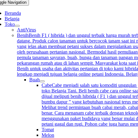
ggle Navigation
Beranda
Belanja
Toko
AntiVirus
Benih
Benih F1 ( hibrida ) dan unggul terbaik harga murah terb
datang. Produk calon tanaman untuk bercocok tanam saat ini m
yang jelas akan membuat petani sukses dalam menjalankan usah
oleh perusahaan pertanian nasional. Bermodal hasil pemuliaan
pemula tanaman sayuran, buah, bunga dan tanaman pangan mempu
pekarangan rumah atau di lahan sempit. Masyarakat kota saat 
Benih untuk usaha dan aktivitas pertanian di toko kami hibrida
lengkap menjadi tujuan belanja online petani Indonesia. Bela
Buah
Cabe
Cabe menjadi salah satu komoditi unggulan p
toko Belanja Tani. Beli benih cabe cara online sa
dijual meliputi benih hibrida ( F1 ) dan unggul 
bumbu dapur ” yang kebutuhan nasional terus me
Melihat trend permintaan buah cabai merah, cabai
benar. Cara menanam cabe terbaik dengan teknolo
menggunakan paket budidaya yang benar mulai d
petani gagal dan rugi. Pohon cabe juga harus me
Tomat
Melon