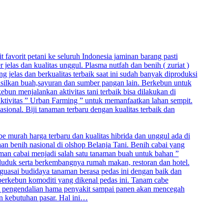
t favorit petani ke seluruh Indonesia jaminan barang pasti
elas dan kualitas unggul. Plasma nutfah dan benih ( zuriat )
jelas dan berkualitas terbaik saat ini sudah banyak diproduksi
hasilkan buah,sayuran dan sumber pangan lain. Berkebun untuk
un menjalankan aktivitas tani terbaik bisa dilakukan di
 aktivitas ” Urban Farming ” untuk memanfaatkan lahan sempit.
asional. Biji tanaman terbaru dengan kualitas terbaik dan
be murah harga terbaru dan kualitas hibrida dan unggul ada di
aan benih nasional di olshop Belanja Tani. Benih cabai yang
naman cabai menjadi salah satu tanaman buah untuk bahan ”
duduk serta berkembangnya rumah makan, restoran dan hotel.
nguasai budidaya tanaman berasa pedas ini dengan baik dan
berkebun komoditi yang dikenal pedas ini. Tanam cabe
, pengendalian hama penyakit sampai panen akan mencegah
an kebutuhan pasar. Hal ini…