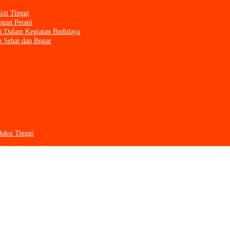
zi Tinggi
gan Petani
ni Dalam Kegiatan Budidaya
 Sehat dan Bugar
uksi Tinggi