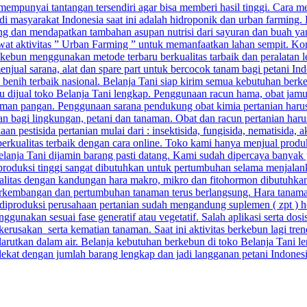
punyai tantangan tersendiri agar bisa memberi hasil tinggi. Cara menj
di masyarakat Indonesia saat ini adalah hidroponik dan urban farming.
g dan mendapatkan tambahan asupan nutrisi dari sayuran dan buah yang
ewat aktivitas ” Urban Farming ” untuk memanfaatkan lahan sempit. Kom
ebun menggunakan metode terbaru berkualitas tarbaik dan peralatan 
njual sarana, alat dan spare part untuk bercocok tanam bagi petani Ind
n benih terbaik nasional. Belanja Tani siap kirim semua kebutuhan berk
baru dijual toko Belanja Tani lengkap. Penggunaan racun hama, obat ja
man pangan. Penggunaan sarana pendukung obat kimia pertanian harus 
aman bagi lingkungan, petani dan tanaman. Obat dan racun pertanian ha
pestisida pertanian mulai dari : insektisida, fungisida, nematisida, ak
berkualitas terbaik dengan cara online. Toko kami hanya menjual prod
 Belanja Tani dijamin barang pasti datang. Kami sudah dipercaya banyak 
 produksi tinggi sangat dibutuhkan untuk pertumbuhan selama menjalan
alitas dengan kandungan hara makro, mikro dan fitohormon dibutuhkan a
kembangan dan pertumbuhan tanaman terus berlangsung. Hara tanaman 
ang diproduksi perusahaan pertanian sudah mengandung suplemen ( zpt ) 
unakan sesuai fase generatif atau vegetatif. Salah aplikasi serta do
sakan serta kematian tanaman. Saat ini aktivitas berkebun lagi trend
arutkan dalam air. Belanja kebutuhan berkebun di toko Belanja Tani le
rdekat dengan jumlah barang lengkap dan jadi langganan petani Indones