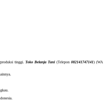
produksi tinggi.
Toko Belanja Tani
(Telepon
082141747141
) (WA
lainnya.
ngkau.
ndonesia.