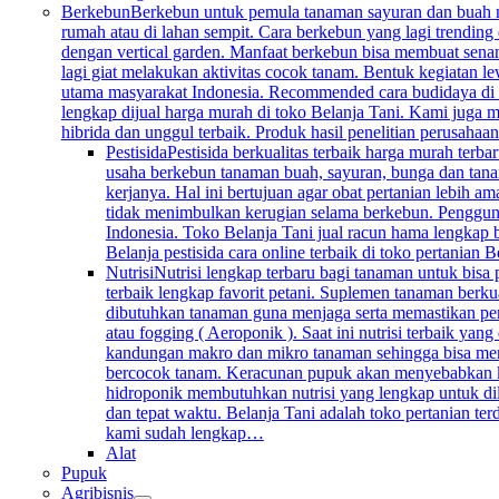
Berkebun
Berkebun untuk pemula tanaman sayuran dan buah mem
rumah atau di lahan sempit. Cara berkebun yang lagi trending 
dengan vertical garden. Manfaat berkebun bisa membuat senan
lagi giat melakukan aktivitas cocok tanam. Bentuk kegiatan l
utama masyarakat Indonesia. Recommended cara budidaya di k
lengkap dijual harga murah di toko Belanja Tani. Kami juga me
hibrida dan unggul terbaik. Produk hasil penelitian perusahaa
Pestisida
Pestisida berkualitas terbaik harga murah ter
usaha berkebun tanaman buah, sayuran, bunga dan tana
kerjanya. Hal ini bertujuan agar obat pertanian lebih 
tidak menimbulkan kerugian selama berkebun. Penggunaan 
Indonesia. Toko Belanja Tani jual racun hama lengkap 
Belanja pestisida cara online terbaik di toko pertanian
Nutrisi
Nutrisi lengkap terbaru bagi tanaman untuk bisa
terbaik lengkap favorit petani. Suplemen tanaman berku
dibutuhkan tanaman guna menjaga serta memastikan per
atau fogging ( Aeroponik ). Saat ini nutrisi terbaik y
kandungan makro dan mikro tanaman sehingga bisa mengg
bercocok tanam. Keracunan pupuk akan menyebabkan keru
hidroponik membutuhkan nutrisi yang lengkap untuk dil
dan tepat waktu. Belanja Tani adalah toko pertanian te
kami sudah lengkap…
Alat
Pupuk
Agribisnis