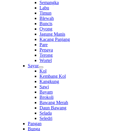
Semangka
Labu
Timun
Blewah
Buncis
Oyong
Jagung Manis
Kacang Panjang
Pare
Pepaya
Terong
Wortel
Sayur
Kol
Kembang Kol
Kangkung
Sawi
Bayam
Brokoli
Bawang Merah
Daun Bawang
Selada
Seledri
Pangan
Bunga