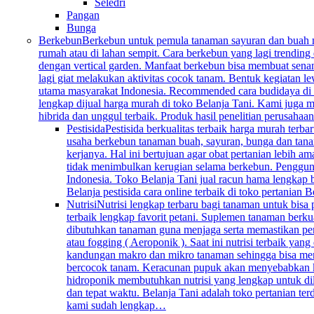
Seledri
Pangan
Bunga
Berkebun
Berkebun untuk pemula tanaman sayuran dan buah mem
rumah atau di lahan sempit. Cara berkebun yang lagi trending 
dengan vertical garden. Manfaat berkebun bisa membuat senan
lagi giat melakukan aktivitas cocok tanam. Bentuk kegiatan l
utama masyarakat Indonesia. Recommended cara budidaya di k
lengkap dijual harga murah di toko Belanja Tani. Kami juga me
hibrida dan unggul terbaik. Produk hasil penelitian perusahaa
Pestisida
Pestisida berkualitas terbaik harga murah ter
usaha berkebun tanaman buah, sayuran, bunga dan tana
kerjanya. Hal ini bertujuan agar obat pertanian lebih 
tidak menimbulkan kerugian selama berkebun. Penggunaan 
Indonesia. Toko Belanja Tani jual racun hama lengkap 
Belanja pestisida cara online terbaik di toko pertanian
Nutrisi
Nutrisi lengkap terbaru bagi tanaman untuk bisa
terbaik lengkap favorit petani. Suplemen tanaman berku
dibutuhkan tanaman guna menjaga serta memastikan per
atau fogging ( Aeroponik ). Saat ini nutrisi terbaik y
kandungan makro dan mikro tanaman sehingga bisa mengg
bercocok tanam. Keracunan pupuk akan menyebabkan keru
hidroponik membutuhkan nutrisi yang lengkap untuk dil
dan tepat waktu. Belanja Tani adalah toko pertanian te
kami sudah lengkap…