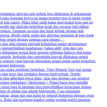
alankan aktivitas tani terbaik bisa dilakukan di pekarangan
 Kedua kegiatan bercocok tanam tersebut bisa di lahan sempit
 kita panen. Maka tidak salah kalau masyarakat kota saat ini
oditi dan aktivitas berkebun buah dan sayuran jadi pilihan
lengkap. Tanaman sayuran dan buah terbaik dengan stok
onesia. Benih untuk usaha dan aktivitas pertanian di toko kami
ebun petani dengan jaminan pasti datang.
mur dan obat rumput menjadi kebutuhan petani menjalankan
memperhatikan kandungan, bahan aktif, sifat dan cara
rus digunakan sesuai dosis anjuran sehingga bahaya obat hama
arisida, herbisida dan rodentisida banyak dilakukan petani
uk original yang banyak digunakan petani untuk usaha berkebun.
petani Indonesia.
kan usaha agribisnis berkebun. Toko Belanja Tani jual pupuk
gar terus bisa produksi dengan hasil terbaik. Nutrisi
bisa diberikan lewat daun, akar atau dengan cara semprot
hormon tumbuhan ( fitohormon ). Petani harus bisa memilih
sis unsur hara di tanaman bisa menyebabkan keracunan selama
ing di sekitar kita adalah hidroponik. Cara menanam
ngkap, aman dan siap kirim ke seluruh Indonesia dengan cepat
ia. Buka dan kunjungi katalog online produk nutrisi tanaman