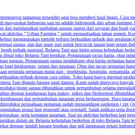
punyai tantangan tersendiri agar bisa memberi hasil tinggi. Cara menj
di masyarakat Indonesia saat ini adalah hidroponik dan urban farming.
g dan mendapatkan tambahan asupan nutrisi dari sayuran dan buah yang
ewat aktivitas ” Urban Farming ” untuk memanfaatkan lahan sempit. Kom
ebun menggunakan metode terbaru berkualitas tarbaik dan peralatan 
njual sarana, alat dan spare part untuk bercocok tanam bagi petani Ind
n benih terbaik nasional. Belanja Tani siap kirim semua kebutuhan berk
baru dijual toko Belanja Tani lengkap. Penggunaan racun hama, obat ja
man pangan. Penggunaan sarana pendukung obat kimia pertanian harus 
aman bagi lingkungan, petani dan tanaman. Obat dan racun pertanian ha
pestisida pertanian mulai dari : insektisida, fungisida, nematisida, ak
berkualitas terbaik dengan cara online. Toko kami hanya menjual prod
 Belanja Tani dijamin barang pasti datang. Kami sudah dipercaya banyak 
 produksi tinggi sangat dibutuhkan untuk pertumbuhan selama menjalan
alitas dengan kandungan hara makro, mikro dan fitohormon dibutuhkan a
kembangan dan pertumbuhan tanaman terus berlangsung. Hara tanaman 
ang diproduksi perusahaan pertanian sudah mengandung suplemen ( zpt ) 
unakan sesuai fase generatif atau vegetatif. Salah aplikasi serta do
sakan serta kematian tanaman. Saat ini aktivitas berkebun lagi trend
arutkan dalam air. Belanja kebutuhan berkebun di toko Belanja Tani le
rdekat dengan jumlah barang lengkap dan jadi langganan petani Indones