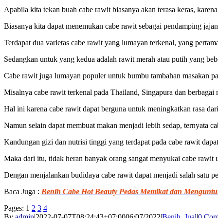
Apabila kita tekan buah cabe rawit biasanya akan terasa keras, karen
Biasanya kita dapat menemukan cabe rawit sebagai pendamping jaja
Terdapat dua varietas cabe rawit yang lumayan terkenal, yang pertam
Sedangkan untuk yang kedua adalah rawit merah atau putih yang b
Cabe rawit juga lumayan populer untuk bumbu tambahan masakan pada
Misalnya cabe rawit terkenal pada Thailand, Singapura dan berbag
Hal ini karena cabe rawit dapat berguna untuk meningkatkan rasa dar
Namun selain dapat membuat makan menjadi lebih sedap, ternyata ca
Kandungan gizi dan nutrisi tinggi yang terdapat pada cabe rawit da
Maka dari itu, tidak heran banyak orang sangat menyukai cabe rawit
Dengan menjalankan budidaya cabe rawit dapat menjadi salah satu pe
Baca Juga :
Benih Cabe Hot Beauty Pedas Memikat dan Mengunt
Pages:
1
2
3
4
By
admin
|
2022-07-07T08:24:43+07:00
06/07/2022
|
Benih
,
Jual
|
0 Com