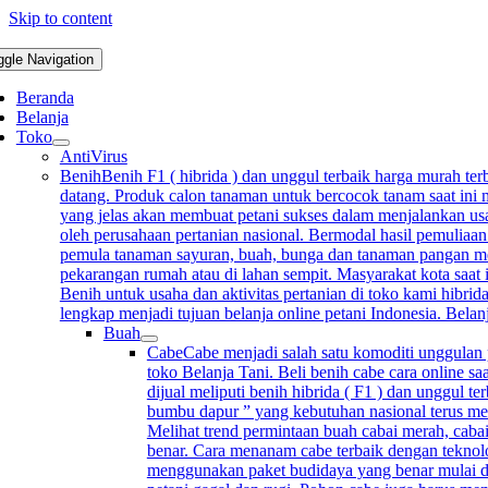
Skip to content
ggle Navigation
Beranda
Belanja
Toko
AntiVirus
Benih
Benih F1 ( hibrida ) dan unggul terbaik harga murah terb
datang. Produk calon tanaman untuk bercocok tanam saat ini m
yang jelas akan membuat petani sukses dalam menjalankan usah
oleh perusahaan pertanian nasional. Bermodal hasil pemuliaan
pemula tanaman sayuran, buah, bunga dan tanaman pangan mempu
pekarangan rumah atau di lahan sempit. Masyarakat kota saat 
Benih untuk usaha dan aktivitas pertanian di toko kami hibrida
lengkap menjadi tujuan belanja online petani Indonesia. Bela
Buah
Cabe
Cabe menjadi salah satu komoditi unggulan p
toko Belanja Tani. Beli benih cabe cara online sa
dijual meliputi benih hibrida ( F1 ) dan unggul 
bumbu dapur ” yang kebutuhan nasional terus me
Melihat trend permintaan buah cabai merah, cabai
benar. Cara menanam cabe terbaik dengan teknolo
menggunakan paket budidaya yang benar mulai d