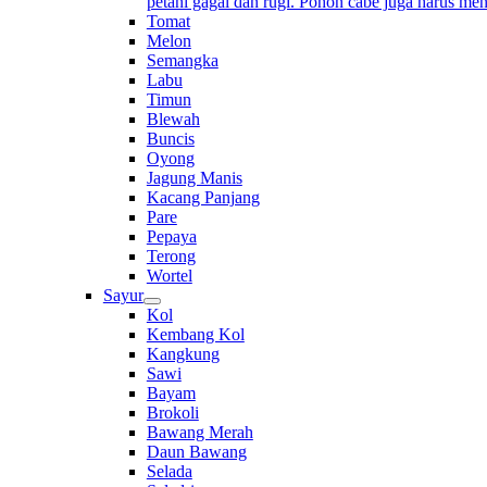
petani gagal dan rugi. Pohon cabe juga harus me
Tomat
Melon
Semangka
Labu
Timun
Blewah
Buncis
Oyong
Jagung Manis
Kacang Panjang
Pare
Pepaya
Terong
Wortel
Sayur
Kol
Kembang Kol
Kangkung
Sawi
Bayam
Brokoli
Bawang Merah
Daun Bawang
Selada