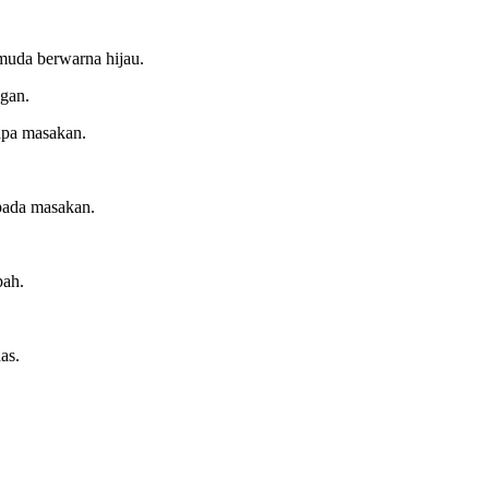
muda berwarna hijau.
ngan.
apa masakan.
pada masakan.
pah.
as.