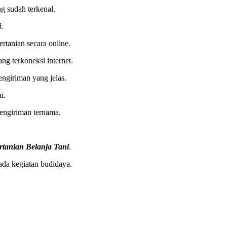
g sudah terkenal.
i
.
rtanian secara online.
g terkoneksi internet.
ngiriman yang jelas.
i.
pengiriman ternama.
rtanian Belanja Tani
.
ada kegiatan budidaya.