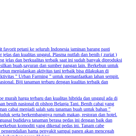
t favorit petani ke seluruh Indonesia jaminan barang pasti
elas dan kualitas unggul. Plasma nutfah dan benih ( zuriat )
jelas dan berkualitas terbaik saat ini sudah banyak diproduksi
hasilkan buah,sayuran dan sumber pangan lain. Berkebun untuk
un menjalankan aktivitas tani terbaik bisa dilakukan di
 aktivitas ” Urban Farming ” untuk memanfaatkan lahan sempit.
asional. Biji tanaman terbaru dengan kualitas terbaik dan
be murah harga terbaru dan kualitas hibrida dan unggul ada di
aan benih nasional di olshop Belanja Tani. Benih cabai yang
naman cabai menjadi salah satu tanaman buah untuk bahan ”
duduk serta berkembangnya rumah makan, restoran dan hotel.
nguasai budidaya tanaman berasa pedas ini dengan baik dan
berkebun komoditi yang dikenal pedas ini. Tanam cabe
, pengendalian hama penyakit sampai panen akan mencegah