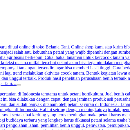
aru dijual online di toko Belanja Tani. Online shop kami siap kirim bibi
enjadi salah satu kebutuhan petani yang wajib dipenuhi dengan sumber j
a agribisnis berkebun. Cikal bakal tanaman untuk bercocok tanam yang 
 koleksi plasma nutfah tersebut petani akan bisa terjamin dalam meng
nyai tantangan tersendiri agar bisa memberi hasil tinggi. Cara berkeb
ini lagi trend melakukan aktivitas cocok tanam. Bentuk kegiatan lewat
 dan unggul terbaik. Produk hasil penelitian perusahaan benih terbaik n
nja Tani…
ertanian di Indonesia terutama untuk petani hortikultura. Jual benih ca
at ini bisa dilakukan dengan cepat, dengan jaminan produk asli perusah
terbaru dan sudah banyak ditanam oleh petani sayuran di Indonesia. Ta
ningkat di Indonesia. Hal ini seiring dengan meningkatnya jumlah pen
 rawit serta cabai keriting yang terus meningkat maka petani harus me
gi budidaya terbaru yang lengkap harus dikuasai petani selama usaha 
ari pengolahan lahan, pemilihan benih unggul, perawatan, pemupukan