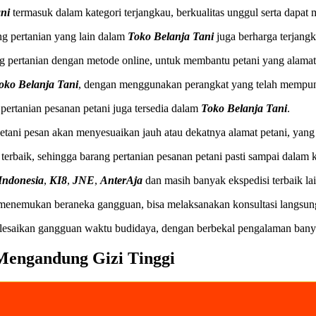
ni
termasuk dalam kategori terjangkau, berkualitas unggul serta dapa
ng pertanian yang lain dalam
Toko Belanja Tani
juga berharga terjangk
ang pertanian dengan metode online, untuk membantu petani yang alamat
oko Belanja Tani
, dengan menggunakan perangkat yang telah mempuny
g pertanian pesanan petani juga tersedia dalam
Toko Belanja Tani
.
tani pesan akan menyesuaikan jauh atau dekatnya alamat petani, yang 
erbaik, sehingga barang pertanian pesanan petani pasti sampai dalam 
Indonesia
,
KI8
,
JNE
,
AnterAja
dan masih banyak ekspedisi terbaik la
i menemukan beraneka gangguan, bisa melaksanakan konsultasi langsu
lesaikan gangguan waktu budidaya, dengan berbekal pengalaman bany
Mengandung Gizi Tinggi