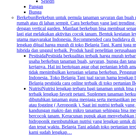
Seledri
Pangan
Bunga
Berkebun
Berkebun untuk pemula tanaman sayuran dan buah mem
rumah atau di lahan sempit. Cara berkebun yang lagi trending 
dengan vertical garden. Manfaat berkebun bisa membuat senan
lagi giat melakukan aktivitas cocok tanam. Bentuk kegiatan l
utama masyarakat Indonesia. Recommended cara budidaya di k
lengkap dijual harga murah di toko Belanja Tani. Kami juga me
hibrida dan unggul terbaik. Produk hasil penelitian perusahaa
Pestisida
Pestisida berkualitas terbaik harga murah ter
usaha berkebun tanaman buah, sayuran, bunga dan tana
kerjanya. Hal ini bertujuan agar obat pertanian lebih 
tidak menimbulkan kerugian selama berkebun. Penggunaan 
Indonesia. Toko Belanja Tani jual racun hama lengkap 
Belanja pestisida cara online terbaik di toko pertanian
Nutrisi
Nutrisi lengkap terbaru bagi tanaman untuk bisa
terbaik lengkap favorit petani. Suplemen tanaman berku
dibutuhkan tanaman guna menjaga serta memastikan per
atau fogging ( Aeroponik ). Saat ini nutrisi terbaik y
kandungan makro dan mikro tanaman sehingga bisa mengg
bercocok tanam. Keracunan pupuk akan menyebabkan keru
hidroponik membutuhkan nutrisi yang lengkap untuk dil
dan tepat waktu. Belanja Tani adalah toko pertanian te
kami sudah lengkap…