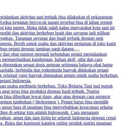
alankan aktivitas tani terbaik bisa dilakukan di pekarangan
 Kedua kegiatan bercocok tanam tersebut bisa di lahan sempit
 kita panen. Maka tidak salah kalau masyarakat kota saat ini
oditi dan aktivitas berkebun buah dan sayuran jadi pilihan
lengkap. Tanaman sayuran dan buah terbaik dengan stok
onesia. Benih untuk usaha dan aktivitas pertanian di toko kami
ebun petani dengan jaminan pasti datang.
mur dan obat rumput menjadi kebutuhan petani menjalankan
memperhatikan kandungan, bahan aktif, sifat dan cara
rus digunakan sesuai dosis anjuran sehingga bahaya obat hama
arisida, herbisida dan rodentisida banyak dilakukan petani
uk original yang banyak digunakan petani untuk usaha berkebun.
petani Indonesia.
kan usaha agribisnis berkebun. Toko Belanja Tani jual pupuk
gar terus bisa produksi dengan hasil terbaik. Nutrisi
bisa diberikan lewat daun, akar atau dengan cara semprot
hormon tumbuhan ( fitohormon ). Petani harus bisa memilih
sis unsur hara di tanaman bisa menyebabkan keracunan selama
ing di sekitar kita adalah hidroponik. Cara menanam
ngkap, aman dan siap kirim ke seluruh Indonesia dengan cepat
ia. Buka dan kunjungi katalog online produk nutrisi tanaman