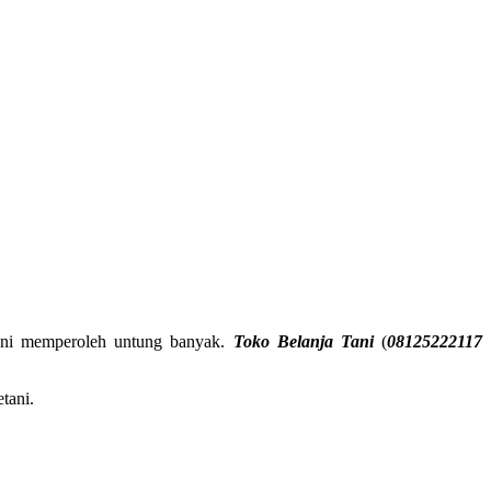
ani memperoleh untung banyak.
Toko Belanja Tani
(
08125222117
tani.