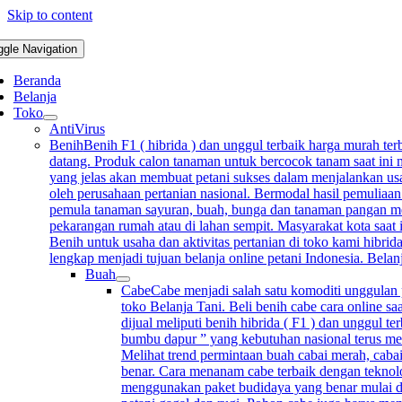
Skip to content
ggle Navigation
Beranda
Belanja
Toko
AntiVirus
Benih
Benih F1 ( hibrida ) dan unggul terbaik harga murah terb
datang. Produk calon tanaman untuk bercocok tanam saat ini m
yang jelas akan membuat petani sukses dalam menjalankan usah
oleh perusahaan pertanian nasional. Bermodal hasil pemuliaan
pemula tanaman sayuran, buah, bunga dan tanaman pangan mempu
pekarangan rumah atau di lahan sempit. Masyarakat kota saat 
Benih untuk usaha dan aktivitas pertanian di toko kami hibrida
lengkap menjadi tujuan belanja online petani Indonesia. Bela
Buah
Cabe
Cabe menjadi salah satu komoditi unggulan p
toko Belanja Tani. Beli benih cabe cara online sa
dijual meliputi benih hibrida ( F1 ) dan unggul 
bumbu dapur ” yang kebutuhan nasional terus me
Melihat trend permintaan buah cabai merah, cabai
benar. Cara menanam cabe terbaik dengan teknolo
menggunakan paket budidaya yang benar mulai d