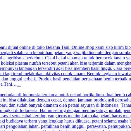
aru dijual online di toko Belanja Tani. Online shop kami siap kirim bibi
enjadi salah satu kebutuhan petani yang wajib dipenuhi dengan sumber j
a agribisnis berkebun. Cikal bakal tanaman untuk bercocok tanam yang 
 koleksi plasma nutfah tersebut petani akan bisa terjamin dalam meng
nyai tantangan tersendiri agar bisa memberi hasil tinggi. Cara berkeb
ini lagi trend melakukan aktivitas cocok tanam. Bentuk kegiatan lewat
 dan unggul terbaik. Produk hasil penelitian perusahaan benih terbaik n
nja Tani…
ertanian di Indonesia terutama untuk petani hortikultura. Jual benih ca
at ini bisa dilakukan dengan cepat, dengan jaminan produk asli perusah
terbaru dan sudah banyak ditanam oleh petani sayuran di Indonesia. Ta
ningkat di Indonesia. Hal ini seiring dengan meningkatnya jumlah pen
 rawit serta cabai keriting yang terus meningkat maka petani harus me
gi budidaya terbaru yang lengkap harus dikuasai petani selama usaha 
ari pengolahan lahan, pemilihan benih unggul, perawatan, pemupukan