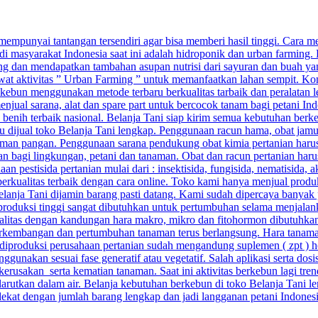
punyai tantangan tersendiri agar bisa memberi hasil tinggi. Cara menj
di masyarakat Indonesia saat ini adalah hidroponik dan urban farming.
g dan mendapatkan tambahan asupan nutrisi dari sayuran dan buah yang
ewat aktivitas ” Urban Farming ” untuk memanfaatkan lahan sempit. Kom
ebun menggunakan metode terbaru berkualitas tarbaik dan peralatan 
njual sarana, alat dan spare part untuk bercocok tanam bagi petani Ind
n benih terbaik nasional. Belanja Tani siap kirim semua kebutuhan berk
baru dijual toko Belanja Tani lengkap. Penggunaan racun hama, obat ja
man pangan. Penggunaan sarana pendukung obat kimia pertanian harus 
aman bagi lingkungan, petani dan tanaman. Obat dan racun pertanian ha
pestisida pertanian mulai dari : insektisida, fungisida, nematisida, ak
berkualitas terbaik dengan cara online. Toko kami hanya menjual prod
 Belanja Tani dijamin barang pasti datang. Kami sudah dipercaya banyak 
 produksi tinggi sangat dibutuhkan untuk pertumbuhan selama menjalan
alitas dengan kandungan hara makro, mikro dan fitohormon dibutuhkan a
kembangan dan pertumbuhan tanaman terus berlangsung. Hara tanaman 
ang diproduksi perusahaan pertanian sudah mengandung suplemen ( zpt ) 
unakan sesuai fase generatif atau vegetatif. Salah aplikasi serta do
sakan serta kematian tanaman. Saat ini aktivitas berkebun lagi trend
arutkan dalam air. Belanja kebutuhan berkebun di toko Belanja Tani le
rdekat dengan jumlah barang lengkap dan jadi langganan petani Indones