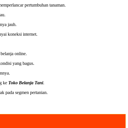
t memperlancar pertumbuhan tanaman.
au.
nya jauh.
ai koneksi internet.
belanja online.
kondisi yang bagus.
innya.
ng ke
Toko Belanja Tani
.
ak pada segmen pertanian.