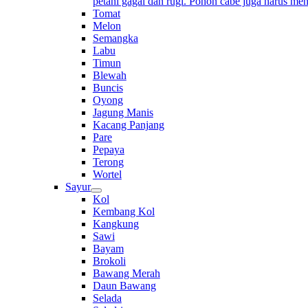
petani gagal dan rugi. Pohon cabe juga harus me
Tomat
Melon
Semangka
Labu
Timun
Blewah
Buncis
Oyong
Jagung Manis
Kacang Panjang
Pare
Pepaya
Terong
Wortel
Sayur
Kol
Kembang Kol
Kangkung
Sawi
Bayam
Brokoli
Bawang Merah
Daun Bawang
Selada