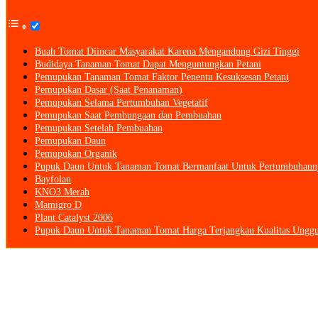
Buah Tomat Diincar Masyarakat Karena Mengandung Gizi Tinggi
Budidaya Tanaman Tomat Dapat Menguntungkan Petani
Pemupukan Tanaman Tomat Faktor Penentu Kesuksesan Petani
Pemupukan Dasar (Saat Penanaman)
Pemupukan Selama Pertumbuhan Vegetatif
Pemupukan Saat Pembungaan dan Pembuahan
Pemupukan Setelah Pembuahan
Pemupukan Daun
Pemupukan Organik
Pupuk Daun Untuk Tanaman Tomat Bermanfaat Untuk Pertumbuhann
Bayfolan
KNO3 Merah
Mamigro D
Plant Catalyst 2006
Pupuk Daun Untuk Tanaman Tomat Harga Terjangkau Kualitas Unggu