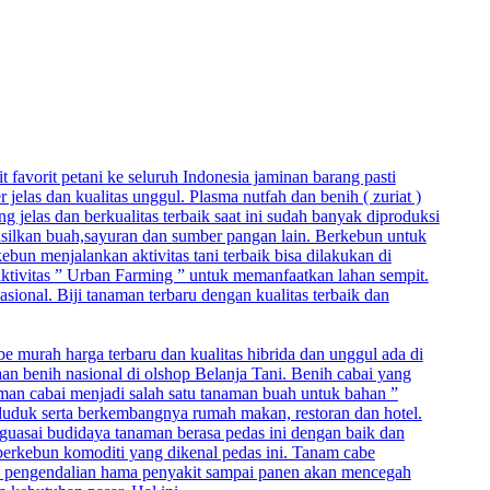
t favorit petani ke seluruh Indonesia jaminan barang pasti
elas dan kualitas unggul. Plasma nutfah dan benih ( zuriat )
jelas dan berkualitas terbaik saat ini sudah banyak diproduksi
hasilkan buah,sayuran dan sumber pangan lain. Berkebun untuk
un menjalankan aktivitas tani terbaik bisa dilakukan di
 aktivitas ” Urban Farming ” untuk memanfaatkan lahan sempit.
asional. Biji tanaman terbaru dengan kualitas terbaik dan
be murah harga terbaru dan kualitas hibrida dan unggul ada di
aan benih nasional di olshop Belanja Tani. Benih cabai yang
naman cabai menjadi salah satu tanaman buah untuk bahan ”
duduk serta berkembangnya rumah makan, restoran dan hotel.
nguasai budidaya tanaman berasa pedas ini dengan baik dan
berkebun komoditi yang dikenal pedas ini. Tanam cabe
, pengendalian hama penyakit sampai panen akan mencegah