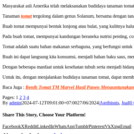
Masyarakat asli Amerika telah melaksanakan budidaya tanaman tomat
Tanaman
tomat
tergolong dalam genus Solanum, bersama dengan tana
Buah tomat mempunyai bentuk lonjong atau bulat, yang kulitnya hal
Pada buah tomat, mempunyai kandungan beraneka nutrisi penting, con
Tomat adalah suatu bahan makanan serbaguna, yang berfungsi untuk 
Buah ini dapat langsung kita konsumsi, menjadi bahan baku saus, m
Dengan beberapa manfaat untuk kesehatan tubuh serta menjadi hida
Untuk itu, dengan menjalankan budidaya tanaman tomat, dapat memb
Baca Juga :
Benih Tomat TM Marvel Hasil Panen Menguntungkan
Pages:
1
2
3
4
By
admin
|
2024-07-12T09:01:00+07:00
27/06/2024
|
Agribisnis
,
Jual
|
0
Share This Story, Choose Your Platform!
Facebook
X
Reddit
LinkedIn
WhatsApp
Tumblr
Pinterest
Vk
Xing
Email