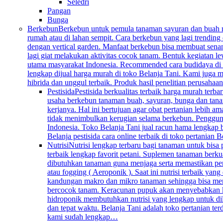
Seledri
Pangan
Bunga
Berkebun
Berkebun untuk pemula tanaman sayuran dan buah mem
rumah atau di lahan sempit. Cara berkebun yang lagi trending 
dengan vertical garden. Manfaat berkebun bisa membuat senan
lagi giat melakukan aktivitas cocok tanam. Bentuk kegiatan l
utama masyarakat Indonesia. Recommended cara budidaya di k
lengkap dijual harga murah di toko Belanja Tani. Kami juga me
hibrida dan unggul terbaik. Produk hasil penelitian perusahaa
Pestisida
Pestisida berkualitas terbaik harga murah ter
usaha berkebun tanaman buah, sayuran, bunga dan tana
kerjanya. Hal ini bertujuan agar obat pertanian lebih 
tidak menimbulkan kerugian selama berkebun. Penggunaan 
Indonesia. Toko Belanja Tani jual racun hama lengkap 
Belanja pestisida cara online terbaik di toko pertanian
Nutrisi
Nutrisi lengkap terbaru bagi tanaman untuk bisa
terbaik lengkap favorit petani. Suplemen tanaman berku
dibutuhkan tanaman guna menjaga serta memastikan per
atau fogging ( Aeroponik ). Saat ini nutrisi terbaik y
kandungan makro dan mikro tanaman sehingga bisa mengg
bercocok tanam. Keracunan pupuk akan menyebabkan keru
hidroponik membutuhkan nutrisi yang lengkap untuk dil
dan tepat waktu. Belanja Tani adalah toko pertanian te
kami sudah lengkap…