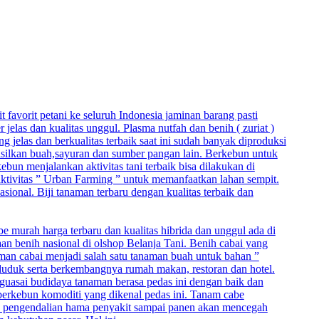
t favorit petani ke seluruh Indonesia jaminan barang pasti
elas dan kualitas unggul. Plasma nutfah dan benih ( zuriat )
jelas dan berkualitas terbaik saat ini sudah banyak diproduksi
hasilkan buah,sayuran dan sumber pangan lain. Berkebun untuk
un menjalankan aktivitas tani terbaik bisa dilakukan di
 aktivitas ” Urban Farming ” untuk memanfaatkan lahan sempit.
asional. Biji tanaman terbaru dengan kualitas terbaik dan
be murah harga terbaru dan kualitas hibrida dan unggul ada di
aan benih nasional di olshop Belanja Tani. Benih cabai yang
naman cabai menjadi salah satu tanaman buah untuk bahan ”
duduk serta berkembangnya rumah makan, restoran dan hotel.
nguasai budidaya tanaman berasa pedas ini dengan baik dan
berkebun komoditi yang dikenal pedas ini. Tanam cabe
, pengendalian hama penyakit sampai panen akan mencegah