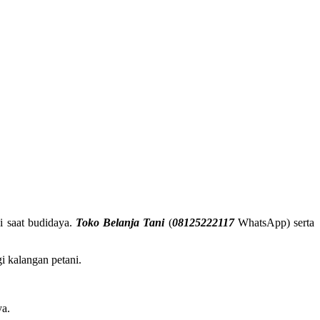
i saat budidaya.
Toko Belanja Tani
(
08125222117
WhatsApp) serta
i kalangan petani.
ya.