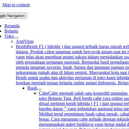
Skip to content
ggle Navigation
Beranda
Belanja
Toko
AntiVirus
Benih
Benih F1 ( hibrida ) dan unggul terbaik harga murah terb
datang. Produk calon tanaman untuk bercocok tanam saat ini m
yang jelas akan membuat petani sukses dalam menjalankan usah
oleh perusahaan pertanian nasional. Bermodal hasil pemuliaan
pemula tanaman sayuran, buah, bunga dan tanaman pangan mempu
pekarangan rumah atau di lahan sempit. Masyarakat kota saat 
Benih untuk usaha dan aktivitas pertanian di toko kami hibrida
lengkap menjadi tujuan belanja online petani Indonesia. Bela
Buah
Cabe
Cabe menjadi salah satu komoditi unggulan p
toko Belanja Tani. Beli benih cabe cara online sa
dijual meliputi benih hibrida ( F1 ) dan unggul 
bumbu dapur ” yang kebutuhan nasional terus me
Melihat trend permintaan buah cabai merah, cabai
benar. Cara menanam cabe terbaik dengan teknolo
menggunakan paket budidaya yang benar mulai d