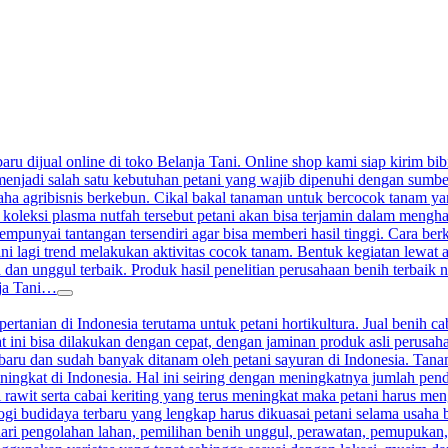
aru dijual online di toko Belanja Tani. Online shop kami siap kirim bibi
enjadi salah satu kebutuhan petani yang wajib dipenuhi dengan sumber j
a agribisnis berkebun. Cikal bakal tanaman untuk bercocok tanam yang 
 koleksi plasma nutfah tersebut petani akan bisa terjamin dalam meng
nyai tantangan tersendiri agar bisa memberi hasil tinggi. Cara berkeb
ini lagi trend melakukan aktivitas cocok tanam. Bentuk kegiatan lewat
 dan unggul terbaik. Produk hasil penelitian perusahaan benih terbaik n
nja Tani…
ertanian di Indonesia terutama untuk petani hortikultura. Jual benih ca
at ini bisa dilakukan dengan cepat, dengan jaminan produk asli perusah
terbaru dan sudah banyak ditanam oleh petani sayuran di Indonesia. Ta
ningkat di Indonesia. Hal ini seiring dengan meningkatnya jumlah pen
 rawit serta cabai keriting yang terus meningkat maka petani harus me
gi budidaya terbaru yang lengkap harus dikuasai petani selama usaha 
ari pengolahan lahan, pemilihan benih unggul, perawatan, pemupukan