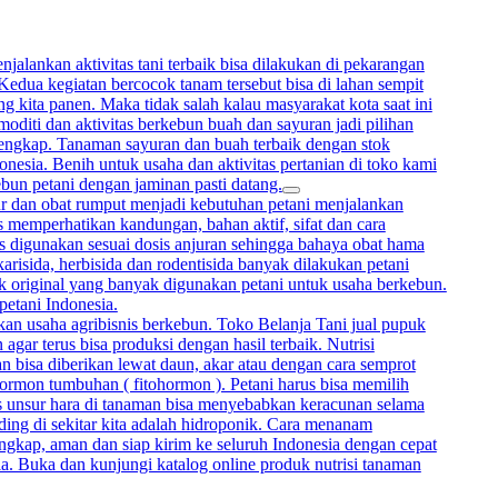
alankan aktivitas tani terbaik bisa dilakukan di pekarangan
 Kedua kegiatan bercocok tanam tersebut bisa di lahan sempit
 kita panen. Maka tidak salah kalau masyarakat kota saat ini
oditi dan aktivitas berkebun buah dan sayuran jadi pilihan
lengkap. Tanaman sayuran dan buah terbaik dengan stok
onesia. Benih untuk usaha dan aktivitas pertanian di toko kami
ebun petani dengan jaminan pasti datang.
mur dan obat rumput menjadi kebutuhan petani menjalankan
memperhatikan kandungan, bahan aktif, sifat dan cara
rus digunakan sesuai dosis anjuran sehingga bahaya obat hama
arisida, herbisida dan rodentisida banyak dilakukan petani
uk original yang banyak digunakan petani untuk usaha berkebun.
petani Indonesia.
kan usaha agribisnis berkebun. Toko Belanja Tani jual pupuk
gar terus bisa produksi dengan hasil terbaik. Nutrisi
bisa diberikan lewat daun, akar atau dengan cara semprot
hormon tumbuhan ( fitohormon ). Petani harus bisa memilih
sis unsur hara di tanaman bisa menyebabkan keracunan selama
ing di sekitar kita adalah hidroponik. Cara menanam
ngkap, aman dan siap kirim ke seluruh Indonesia dengan cepat
ia. Buka dan kunjungi katalog online produk nutrisi tanaman