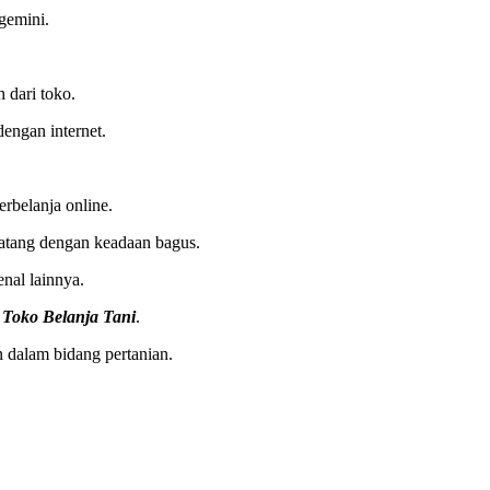
gemini.
 dari toko.
engan internet.
rbelanja online.
datang dengan keadaan bagus.
nal lainnya.
e
Toko Belanja Tani
.
 dalam bidang pertanian.