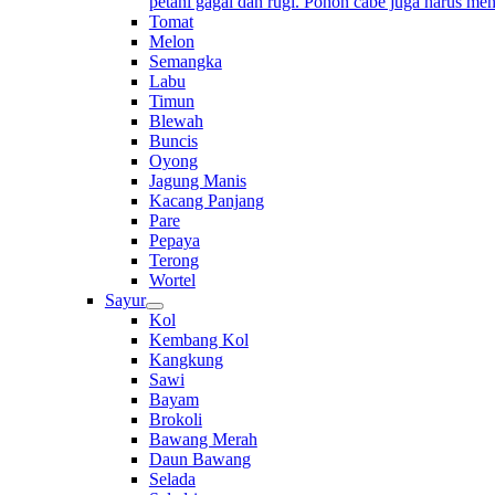
petani gagal dan rugi. Pohon cabe juga harus me
Tomat
Melon
Semangka
Labu
Timun
Blewah
Buncis
Oyong
Jagung Manis
Kacang Panjang
Pare
Pepaya
Terong
Wortel
Sayur
Kol
Kembang Kol
Kangkung
Sawi
Bayam
Brokoli
Bawang Merah
Daun Bawang
Selada