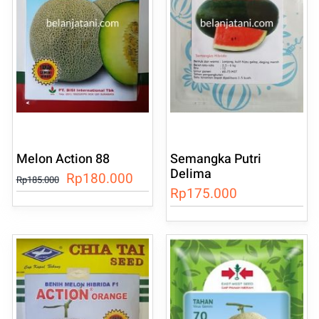
Melon Action 88
Semangka Putri
Delima
Harga
Harga
Rp
180.000
Rp
185.000
Rp
175.000
aslinya
saat
adalah:
ini
Rp185.000.
adalah:
Rp180.000.