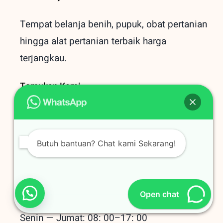
Tempat belanja benih, pupuk, obat pertanian
hingga alat pertanian terbaik
harga
terjangkau.
Temukan Kami
Alamat
Jl. Kademangan 34A Kediri
Jawa Timur
Butuh bantuan? Chat kami Sekarang!
Email
tanibelanja@gmail.com
Open chat
Jam Buka
Senin — Jumat: 08: 00–17: 00