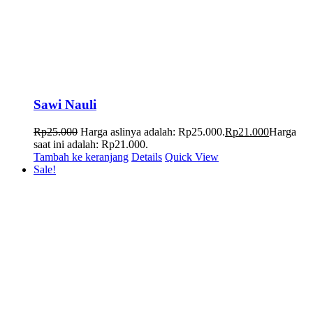
Sawi Nauli
Rp
25.000
Harga aslinya adalah: Rp25.000.
Rp
21.000
Harga
saat ini adalah: Rp21.000.
Tambah ke keranjang
Details
Quick View
Sale!