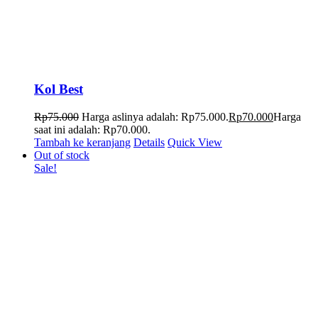
Kol Best
Rp
75.000
Harga aslinya adalah: Rp75.000.
Rp
70.000
Harga
saat ini adalah: Rp70.000.
Tambah ke keranjang
Details
Quick View
Out of stock
Sale!