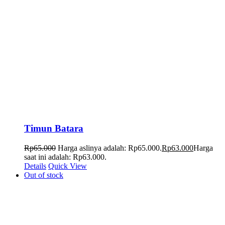
Timun Batara
Rp
65.000
Harga aslinya adalah: Rp65.000.
Rp
63.000
Harga
saat ini adalah: Rp63.000.
Details
Quick View
Out of stock