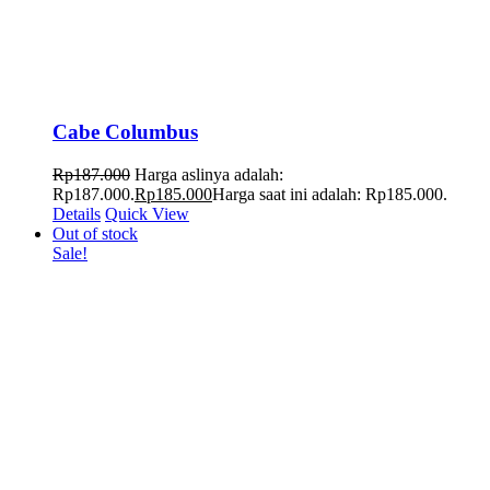
Cabe Columbus
Rp
187.000
Harga aslinya adalah:
Rp187.000.
Rp
185.000
Harga saat ini adalah: Rp185.000.
Details
Quick View
Out of stock
Sale!