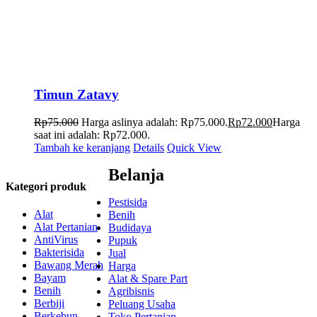
Timun Zatavy
Rp
75.000
Harga aslinya adalah: Rp75.000.
Rp
72.000
Harga
saat ini adalah: Rp72.000.
Tambah ke keranjang
Details
Quick View
Belanja
Kategori produk
Pestisida
Alat
Benih
Alat Pertanian
Budidaya
AntiVirus
Pupuk
Bakterisida
Jual
Bawang Merah
Harga
Bayam
Alat & Spare Part
Benih
Agribisnis
Berbiji
Peluang Usaha
Berkebun
Toko Pertanian