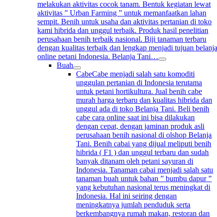
melakukan aktivitas cocok tanam. Bentuk kegiatan lewat
aktivitas ” Urban Farming ” untuk memanfaatkan lahan
sempit. Benih untuk usaha dan aktivitas pertanian di toko
kami hibrida dan unggul terbaik. Produk hasil penelitian
perusahaan benih terbaik nasional. Biji tanaman terbaru
dengan kualitas terbaik dan lengkap menjadi tujuan belanj
online petani Indonesia. Belanja Tani…
Buah
Cabe
Cabe menjadi salah satu komoditi
unggulan pertanian di Indonesia terutama
untuk petani hortikultura. Jual benih cabe
murah harga terbaru dan kualitas hibrida dan
unggul ada di toko Belanja Tani. Beli benih
cabe cara online saat ini bisa dilakukan
dengan cepat, dengan jaminan produk asli
perusahaan benih nasional di olshop Belanja
Tani. Benih cabai yang dijual meliputi benih
hibrida ( F1 ) dan unggul terbaru dan sudah
banyak ditanam oleh petani sayuran di
Indonesia. Tanaman cabai menjadi salah satu
tanaman buah untuk bahan ” bumbu dapur ”
yang kebutuhan nasional terus meningkat di
Indonesia. Hal ini seiring dengan
meningkatnya jumlah penduduk serta
berkembangnya rumah makan, restoran dan