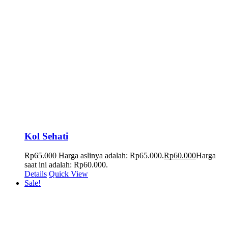
Kol Sehati
Rp
65.000
Harga aslinya adalah: Rp65.000.
Rp
60.000
Harga
saat ini adalah: Rp60.000.
Details
Quick View
Sale!