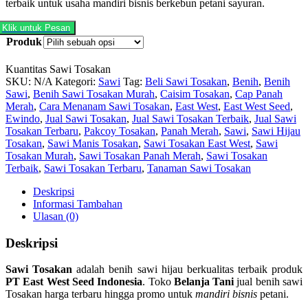
terbaik untuk usaha mandiri bisnis berkebun petani sayuran.
Klik untuk Pesan
Produk
Kuantitas Sawi Tosakan
SKU:
N/A
Kategori:
Sawi
Tag:
Beli Sawi Tosakan
,
Benih
,
Benih
Sawi
,
Benih Sawi Tosakan Murah
,
Caisim Tosakan
,
Cap Panah
Merah
,
Cara Menanam Sawi Tosakan
,
East West
,
East West Seed
,
Ewindo
,
Jual Sawi Tosakan
,
Jual Sawi Tosakan Terbaik
,
Jual Sawi
Tosakan Terbaru
,
Pakcoy Tosakan
,
Panah Merah
,
Sawi
,
Sawi Hijau
Tosakan
,
Sawi Manis Tosakan
,
Sawi Tosakan East West
,
Sawi
Tosakan Murah
,
Sawi Tosakan Panah Merah
,
Sawi Tosakan
Terbaik
,
Sawi Tosakan Terbaru
,
Tanaman Sawi Tosakan
Deskripsi
Informasi Tambahan
Ulasan (0)
Deskripsi
Sawi Tosakan
adalah benih sawi hijau berkualitas terbaik produk
PT East West Seed Indonesia
. Toko
Belanja Tani
jual benih sawi
Tosakan harga terbaru hingga promo untuk
mandiri bisnis
petani.