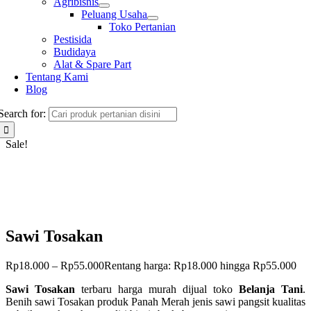
Agribisnis
Peluang Usaha
Toko Pertanian
Pestisida
Budidaya
Alat & Spare Part
Tentang Kami
Blog
Search for:
Sale!
Sawi Tosakan
Rp
18.000
–
Rp
55.000
Rentang harga: Rp18.000 hingga Rp55.000
Sawi Tosakan
terbaru harga murah dijual toko
Belanja Tani
.
Benih sawi Tosakan produk Panah Merah jenis sawi pangsit kualitas