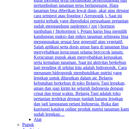
guna menjaga serta memastikan perkembangan dan
pertumbuhan tanaman terus berlangsung. Hara
tanaman bisa diberikan lewat daun, akar atau denga
cara semprot atau fogging ( Aeroponik ). Saat ini
nutrisi terbaik yang diproduksi perusahaan pertanian
sudah mengandung suplemen ( zpt ) hormon
tumbuhan ( fitohormon ). Petani harus bisa memilih
kandungan makro dan mikro tanaman sehingga bisa
menggunakan sesuai fase generatif atau vegetatif.
Salah aplikasi serta dosis unsur hara di tanaman bisa
menyebabkan keracunan selama bercocok tanam.
Keracunan pupuk akan menyebabkan kerusakan
serta kematian tanaman. Saat ini aktivitas berkebun
lagi trending di sekitar kita adalah hidroponik. Cara
menanam hidroponik membutuhkan nutrisi yang
lengkap untuk dilarutkan dalam air. Belanja
kebutuhan berkebun di toko Belanja Tani lengkap,
aman dan siap kirim ke seluruh Indonesia dengan
cepat dan tepat waktu. Belanja Tani adalah toko
pertanian terdekat dengan jumlah barang lengkap
dan jadi langganan petani Indonesia. Buka dan
kunjungi katalog online produk nutrisi tanaman kam
sudah lengkap…
Alat
Pupuk