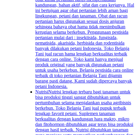
kandungan, bahan aktif, sifat dan cara kerjanya. Hal
ini bertujuan agar obat pertanian lebih aman bagi
lingkungan, petani dan tanaman. Obat dan racun
pertanian harus digunakan sesuai dosis anjuran
sehingga bahaya obat hama tidak menimbulkan
kerugian selama berkebun. Penggunaan pestisida
pertanian mulai dari : insektisida, fungisida,
nematisida, akarisida, herbisida dan rodentisida
banyak dilakukan petani Indonesia. Toko Belanja
Tani jual racun hama lengkap berkualitas terbaik
dengan cara online. Toko kami hanya menjual
produk original yang banyak digunakan petani
untuk usaha berkebun. Belanja pestisida cara online
terbaik di toko pertanian Belanja Tani dijamin
barang pasti datang. Kami sudah dipercaya banyak
petani Indonesia.
Nutrisi
Nutrisi lengkap terbaru bagi tanaman untuk
bisa produksi tinggi sangat dibutuhkan untuk
pertumbuhan selama menjalankan usaha agribisnis
berkebun. Toko Belanja Tani jual pupuk terbaik
lengkap favorit petani. Suplemen tanaman
berkualitas dengan kandungan hara makro, mikro
dan fitohormon dibutuhkan agar terus bisa produksi
dengan hasil terbaik. Nutrisi dibutuhkan tanaman