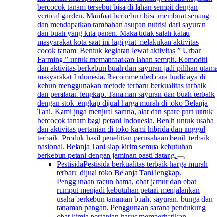
bercocok tanam tersebut bisa di lahan sempit dengan
vertical garden. Manfaat berkebun bisa membuat senang
dan mendapatkan tambahan asupan nutrisi dari sayuran
dan buah yang kita panen. Maka tidak salah kalau
masyarakat kota saat ini lagi giat melakukan aktivitas
cocok tanam. Bentuk kegiatan lewat aktivitas ” Urban
Farming ” untuk memanfaatkan lahan sempit. Komoditi
dan aktivitas berkebun buah dan sayuran jadi pilihan utam
masyarakat Indonesia. Recommended cara budidaya di
kebun menggunakan metode terbaru berkualitas tarbaik
dan peralatan lengkap. Tanaman sayuran dan buah terbaik
dengan stok lengkap dijual harga murah di toko Belanja
Tani. Kami juga menjual sarana, alat dan spare part untuk
bercocok tanam bagi petani Indonesia. Benih untuk usaha
dan aktivitas pertanian di toko kami hibrida dan unggul
terbaik. Produk hasil penelitian perusahaan benih terbaik
nasional. Belanja Tani siap kirim semua kebutuhan
berkebun petani dengan jaminan pasti datang.
Pestisida
Pestisida berkualitas terbaik harga murah
terbaru dijual toko Belanja Tani lengkap.
Penggunaan racun hama, obat jamur dan obat
rumput menjadi kebutuhan petani menjalankan
usaha berkebun tanaman buah, sayuran, bunga dan
tanaman pangan. Penggunaan sarana pendukung
obat kimia pertanian harus memperhatikan