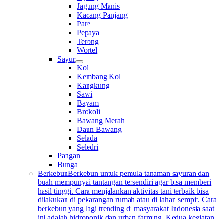
Jagung Manis
Kacang Panjang
Pare
Pepaya
Terong
Wortel
Sayur
Kol
Kembang Kol
Kangkung
Sawi
Bayam
Brokoli
Bawang Merah
Daun Bawang
Selada
Seledri
Pangan
Bunga
Berkebun
Berkebun untuk pemula tanaman sayuran dan
buah mempunyai tantangan tersendiri agar bisa memberi
hasil tinggi. Cara menjalankan aktivitas tani terbaik bisa
dilakukan di pekarangan rumah atau di lahan sempit. Cara
berkebun yang lagi trending di masyarakat Indonesia saat
ini adalah hidroponik dan urban farming. Kedua kegiatan