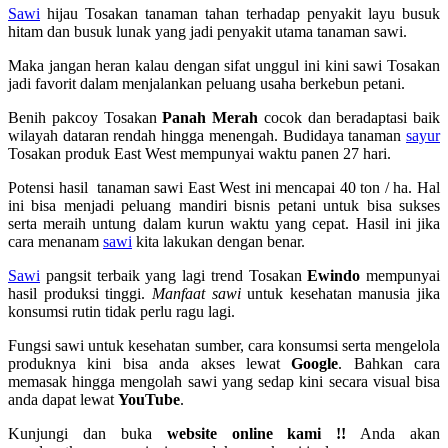
Sawi
hijau Tosakan tanaman tahan terhadap penyakit layu busuk
hitam dan busuk lunak yang jadi penyakit utama tanaman sawi.
Maka jangan heran kalau dengan sifat unggul ini kini sawi Tosakan
jadi favorit dalam menjalankan peluang usaha berkebun petani.
Benih pakcoy Tosakan
Panah Merah
cocok dan beradaptasi baik
wilayah dataran rendah hingga menengah. Budidaya tanaman
sayur
Tosakan produk East West mempunyai waktu panen 27 hari.
Potensi hasil tanaman sawi East West ini mencapai 40 ton / ha. Hal
ini bisa menjadi peluang mandiri bisnis petani untuk bisa sukses
serta meraih untung dalam kurun waktu yang cepat. Hasil ini jika
cara menanam
sawi
kita lakukan dengan benar.
Sawi
pangsit terbaik yang lagi trend Tosakan
Ewindo
mempunyai
hasil produksi tinggi.
Manfaat sawi
untuk kesehatan manusia jika
konsumsi rutin tidak perlu ragu lagi.
Fungsi sawi untuk kesehatan sumber, cara konsumsi serta mengelola
produknya kini bisa anda akses lewat
Google
. Bahkan cara
memasak hingga mengolah sawi yang sedap kini secara visual bisa
anda dapat lewat
YouTube
.
Kunjungi dan buka
website online kami !!
Anda akan