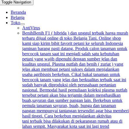
Toggle Navigation
Beranda
Belanja
Toko
AntiVirus
Benih
Benih F1 ( hibrida ) dan unggul terbaik harga murah
terbaru dijual online di toko Belanja Tani. Online shop
kami siap kirim bibit favorit petani ke seluruh Indonesia
jaminan barang pasti datang. Produk calon tanaman untuk
bercocok tanam saat ini menjadi salah satu kebutuhan
petani yang wajib dipenuhi dengan sumber jelas dan
kualitas unggul. Plasma nutfah dan benih ( zuriat ) yang
jelas akan membuat petani sukses dalam menjalankan
usaha agribisnis berkebun. Cikal bakal tanaman untuk
bercocok tanam yang jelas dan berkualitas terbaik saat ini
sudah banyak diproduksi oleh perusahaan pertanian
nasional. Bermodal hasil pemuliaan koleksi plasma nutfah
tersebut petani akan bisa terjamin dalam menghasilkan
buah,sayuran dan sumber pangan lain. Berkebun untuk
pemula tanaman sayuran, buah, bunga dan tanaman
pangan mempunyai tantangan tersendiri agar bisa memberi
hasil tinggi. Cara berkebun menjalankan aktivitas
tani terbaik bisa dilakukan di pekarangan rumah atau di
lahan sempit. Masyarakat kota saat ini lagi trend