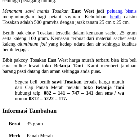
sehingga pedagang untung.
Menanam sawi manis Tosakan
East West
jadi
peluang bisnis
menguntungkan bagi petani sayuran. Kebutuhan
benih
caisim
Tosakan adalah 500 gram/ha dengan jarak tanam 25 cm x 25 cm.
Benih pak choy Tosakan tersedia dalam kemasan sachet 25 gram
serta kaleng 100 gram. Kemasan terbuat dari material sachet serta
kaleng
aluminium foil
yang kedap udara dan air sehingga kualitas
benih terjaga.
Bibit pakcoy Tosakan East West harga murah terbaru bisa kita beli
cara online lewat toko
Belanja Tani
. Kami memberi jaminan
barang pasti datang dan aman sehingga anda puas.
Segera beli benih
sawi Tosakan
terbaik harga murah
dari Cap Panah Merah melalui
toko Belanja Tani
hubungi telp.
082 – 141 – 747 – 141
dan
sms / wa
nomor
0812 – 5222 – 117.
Informasi Tambahan
Berat
35 gram
Merk
Panah Merah