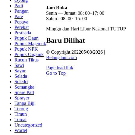
Oyong
Padi
Jam Buka
Pangan
Senin — Jumat: 08: 00–17: 00
Pare
Sabtu : 08: 00–15: 00
Pepaya
Perekat
Minggu dan Hari Libur Nasional TUTUP
Pestisida
Pupuk Daun
Baru Dilihat
Pupuk Majemuk
Pupuk NPK
© Copyright 202205/08/2026 |
Pupuk Organik
Belanjatani.com
Racun Tikus
Sawi
Page load link
Sayur
Go to Top
Selada
Seledri
Semangka
Spare Part
Sprayer
Tanpa Biji
Terong
Timun
Tomat
Uncategorized
Wortel