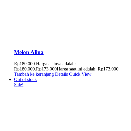
Melon Alina
Rp
180.000
Harga aslinya adalah:
Rp180.000.
Rp
173.000
Harga saat ini adalah: Rp173.000.
Tambah ke keranjang
Details
Quick View
Out of stock
Sale!