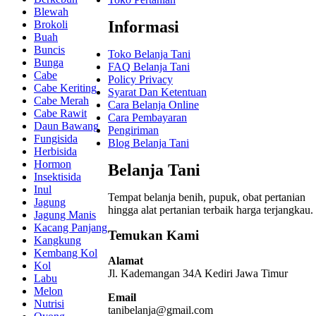
Blewah
Informasi
Brokoli
Buah
Buncis
Toko Belanja Tani
Bunga
FAQ Belanja Tani
Cabe
Policy Privacy
Cabe Keriting
Syarat Dan Ketentuan
Cabe Merah
Cara Belanja Online
Cabe Rawit
Cara Pembayaran
Daun Bawang
Pengiriman
Fungisida
Blog Belanja Tani
Herbisida
Hormon
Belanja Tani
Insektisida
Inul
Tempat belanja benih, pupuk, obat pertanian
Jagung
hingga alat pertanian terbaik
harga terjangkau.
Jagung Manis
Kacang Panjang
Temukan Kami
Kangkung
Kembang Kol
Alamat
Kol
Jl. Kademangan 34A Kediri
Jawa Timur
Labu
Melon
Email
Nutrisi
tanibelanja@gmail.com