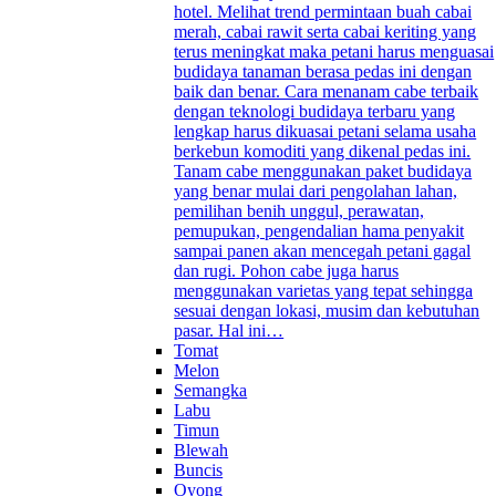
hotel. Melihat trend permintaan buah cabai
merah, cabai rawit serta cabai keriting yang
terus meningkat maka petani harus menguasai
budidaya tanaman berasa pedas ini dengan
baik dan benar. Cara menanam cabe terbaik
dengan teknologi budidaya terbaru yang
lengkap harus dikuasai petani selama usaha
berkebun komoditi yang dikenal pedas ini.
Tanam cabe menggunakan paket budidaya
yang benar mulai dari pengolahan lahan,
pemilihan benih unggul, perawatan,
pemupukan, pengendalian hama penyakit
sampai panen akan mencegah petani gagal
dan rugi. Pohon cabe juga harus
menggunakan varietas yang tepat sehingga
sesuai dengan lokasi, musim dan kebutuhan
pasar. Hal ini…
Tomat
Melon
Semangka
Labu
Timun
Blewah
Buncis
Oyong