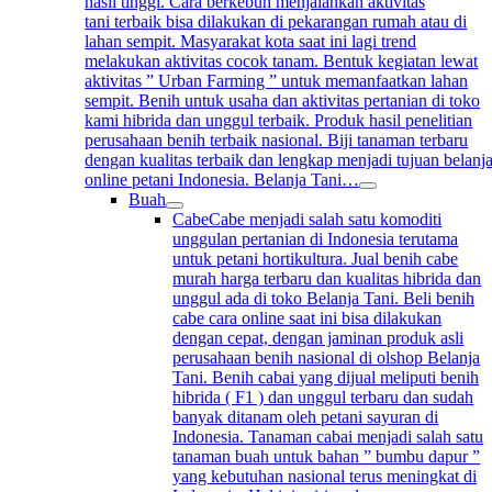
hasil tinggi. Cara berkebun menjalankan aktivitas
tani terbaik bisa dilakukan di pekarangan rumah atau di
lahan sempit. Masyarakat kota saat ini lagi trend
melakukan aktivitas cocok tanam. Bentuk kegiatan lewat
aktivitas ” Urban Farming ” untuk memanfaatkan lahan
sempit. Benih untuk usaha dan aktivitas pertanian di toko
kami hibrida dan unggul terbaik. Produk hasil penelitian
perusahaan benih terbaik nasional. Biji tanaman terbaru
dengan kualitas terbaik dan lengkap menjadi tujuan belanj
online petani Indonesia. Belanja Tani…
Buah
Cabe
Cabe menjadi salah satu komoditi
unggulan pertanian di Indonesia terutama
untuk petani hortikultura. Jual benih cabe
murah harga terbaru dan kualitas hibrida dan
unggul ada di toko Belanja Tani. Beli benih
cabe cara online saat ini bisa dilakukan
dengan cepat, dengan jaminan produk asli
perusahaan benih nasional di olshop Belanja
Tani. Benih cabai yang dijual meliputi benih
hibrida ( F1 ) dan unggul terbaru dan sudah
banyak ditanam oleh petani sayuran di
Indonesia. Tanaman cabai menjadi salah satu
tanaman buah untuk bahan ” bumbu dapur ”
yang kebutuhan nasional terus meningkat di