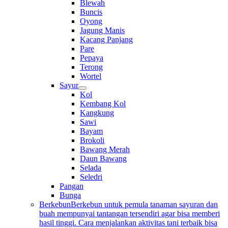
Blewah
Buncis
Oyong
Jagung Manis
Kacang Panjang
Pare
Pepaya
Terong
Wortel
Sayur
Kol
Kembang Kol
Kangkung
Sawi
Bayam
Brokoli
Bawang Merah
Daun Bawang
Selada
Seledri
Pangan
Bunga
Berkebun
Berkebun untuk pemula tanaman sayuran dan
buah mempunyai tantangan tersendiri agar bisa memberi
hasil tinggi. Cara menjalankan aktivitas tani terbaik bisa