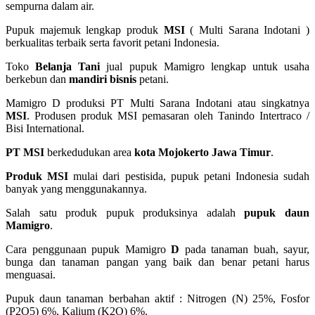
sempurna dalam air.
Pupuk majemuk lengkap produk
MSI
( Multi Sarana Indotani )
berkualitas terbaik serta favorit petani Indonesia.
Toko
Belanja Tani
jual pupuk Mamigro lengkap untuk usaha
berkebun dan
mandiri bisnis
petani.
Mamigro D produksi PT Multi Sarana Indotani atau singkatnya
MSI
. Produsen produk MSI pemasaran oleh Tanindo Intertraco /
Bisi International.
PT MSI
berkedudukan area
kota Mojokerto Jawa Timur
.
Produk MSI
mulai dari pestisida, pupuk petani Indonesia sudah
banyak yang menggunakannya.
Salah satu produk pupuk produksinya adalah
pupuk daun
Mamigro
.
Cara penggunaan pupuk Mamigro
D
pada tanaman buah, sayur,
bunga dan tanaman pangan yang baik dan benar petani harus
menguasai.
Pupuk daun tanaman berbahan aktif : Nitrogen (N) 25%, Fosfor
(P2O5) 6%, Kalium (K2O) 6%.