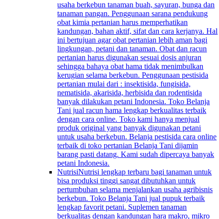
usaha berkebun tanaman buah, sayuran, bunga dan
tanaman pangan. Penggunaan sarana pendukung
obat kimia pertanian harus memperhatikan
kandungan, bahan aktif, sifat dan cara kerjanya. Hal
ini bertujuan agar obat pertanian lebih aman bagi
lingkungan, petani dan tanaman. Obat dan racun
pertanian harus digunakan sesuai dosis anjuran
sehingga bahaya obat hama tidak menimbulkan
kerugian selama berkebun. Penggunaan pestisida
pertanian mulai dari : insektisida, fungisida,
nematisida, akarisida, herbisida dan rodentisida
banyak dilakukan petani Indonesia. Toko Belanja
Tani jual racun hama lengkap berkualitas terbaik
dengan cara online. Toko kami hanya menjual
produk original yang banyak digunakan petani
untuk usaha berkebun. Belanja pestisida cara online
terbaik di toko pertanian Belanja Tani dijamin
barang pasti datang. Kami sudah dipercaya banyak
petani Indonesia.
Nutrisi
Nutrisi lengkap terbaru bagi tanaman untuk
bisa produksi tinggi sangat dibutuhkan untuk
pertumbuhan selama menjalankan usaha agribisnis
berkebun. Toko Belanja Tani jual pupuk terbaik
lengkap favorit petani. Suplemen tanaman
berkualitas dengan kandungan hara makro, mikro