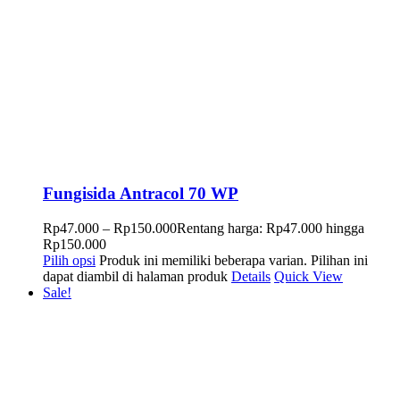
Fungisida Antracol 70 WP
Rp
47.000
–
Rp
150.000
Rentang harga: Rp47.000 hingga
Rp150.000
Pilih opsi
Produk ini memiliki beberapa varian. Pilihan ini
dapat diambil di halaman produk
Details
Quick View
Sale!