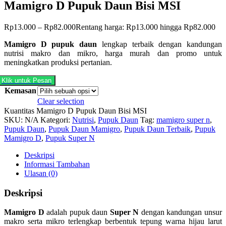
Mamigro D Pupuk Daun Bisi MSI
Rp
13.000
–
Rp
82.000
Rentang harga: Rp13.000 hingga Rp82.000
Mamigro D pupuk daun
lengkap terbaik dengan kandungan
nutrisi makro dan mikro, harga murah dan promo untuk
meningkatkan produksi pertanian.
Klik untuk Pesan
Kemasan
Clear selection
Kuantitas Mamigro D Pupuk Daun Bisi MSI
SKU:
N/A
Kategori:
Nutrisi
,
Pupuk Daun
Tag:
mamigro super n
,
Pupuk Daun
,
Pupuk Daun Mamigro
,
Pupuk Daun Terbaik
,
Pupuk
Mamigro D
,
Pupuk Super N
Deskripsi
Informasi Tambahan
Ulasan (0)
Deskripsi
Mamigro D
adalah pupuk daun
Super N
dengan kandungan unsur
makro serta mikro terlengkap berbentuk tepung warna hijau larut