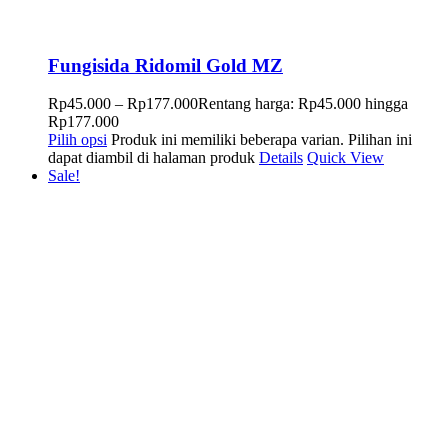
Fungisida Ridomil Gold MZ
Rp
45.000
–
Rp
177.000
Rentang harga: Rp45.000 hingga
Rp177.000
Pilih opsi
Produk ini memiliki beberapa varian. Pilihan ini
dapat diambil di halaman produk
Details
Quick View
Sale!