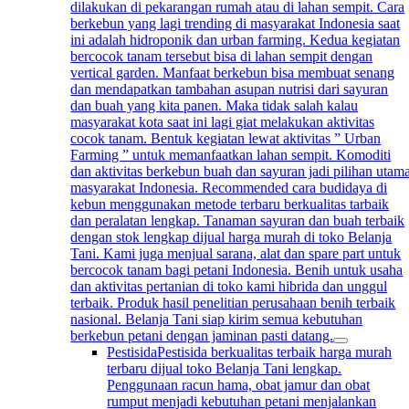
dilakukan di pekarangan rumah atau di lahan sempit. Cara
berkebun yang lagi trending di masyarakat Indonesia saat
ini adalah hidroponik dan urban farming. Kedua kegiatan
bercocok tanam tersebut bisa di lahan sempit dengan
vertical garden. Manfaat berkebun bisa membuat senang
dan mendapatkan tambahan asupan nutrisi dari sayuran
dan buah yang kita panen. Maka tidak salah kalau
masyarakat kota saat ini lagi giat melakukan aktivitas
cocok tanam. Bentuk kegiatan lewat aktivitas ” Urban
Farming ” untuk memanfaatkan lahan sempit. Komoditi
dan aktivitas berkebun buah dan sayuran jadi pilihan utam
masyarakat Indonesia. Recommended cara budidaya di
kebun menggunakan metode terbaru berkualitas tarbaik
dan peralatan lengkap. Tanaman sayuran dan buah terbaik
dengan stok lengkap dijual harga murah di toko Belanja
Tani. Kami juga menjual sarana, alat dan spare part untuk
bercocok tanam bagi petani Indonesia. Benih untuk usaha
dan aktivitas pertanian di toko kami hibrida dan unggul
terbaik. Produk hasil penelitian perusahaan benih terbaik
nasional. Belanja Tani siap kirim semua kebutuhan
berkebun petani dengan jaminan pasti datang.
Pestisida
Pestisida berkualitas terbaik harga murah
terbaru dijual toko Belanja Tani lengkap.
Penggunaan racun hama, obat jamur dan obat
rumput menjadi kebutuhan petani menjalankan