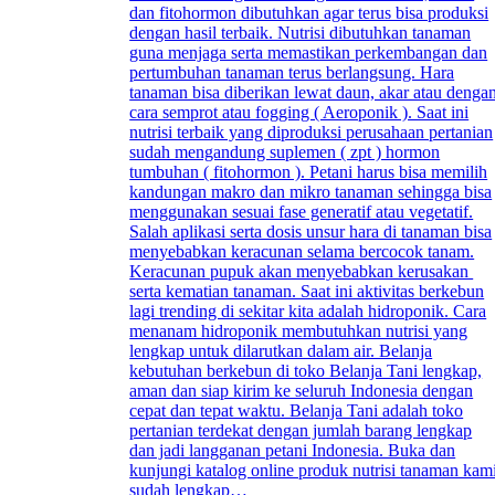
dan fitohormon dibutuhkan agar terus bisa produksi
dengan hasil terbaik. Nutrisi dibutuhkan tanaman
guna menjaga serta memastikan perkembangan dan
pertumbuhan tanaman terus berlangsung. Hara
tanaman bisa diberikan lewat daun, akar atau denga
cara semprot atau fogging ( Aeroponik ). Saat ini
nutrisi terbaik yang diproduksi perusahaan pertanian
sudah mengandung suplemen ( zpt ) hormon
tumbuhan ( fitohormon ). Petani harus bisa memilih
kandungan makro dan mikro tanaman sehingga bisa
menggunakan sesuai fase generatif atau vegetatif.
Salah aplikasi serta dosis unsur hara di tanaman bisa
menyebabkan keracunan selama bercocok tanam.
Keracunan pupuk akan menyebabkan kerusakan
serta kematian tanaman. Saat ini aktivitas berkebun
lagi trending di sekitar kita adalah hidroponik. Cara
menanam hidroponik membutuhkan nutrisi yang
lengkap untuk dilarutkan dalam air. Belanja
kebutuhan berkebun di toko Belanja Tani lengkap,
aman dan siap kirim ke seluruh Indonesia dengan
cepat dan tepat waktu. Belanja Tani adalah toko
pertanian terdekat dengan jumlah barang lengkap
dan jadi langganan petani Indonesia. Buka dan
kunjungi katalog online produk nutrisi tanaman kam
sudah lengkap…