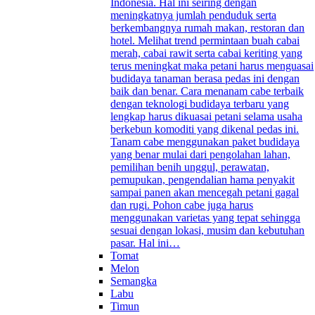
Indonesia. Hal ini seiring dengan
meningkatnya jumlah penduduk serta
berkembangnya rumah makan, restoran dan
hotel. Melihat trend permintaan buah cabai
merah, cabai rawit serta cabai keriting yang
terus meningkat maka petani harus menguasai
budidaya tanaman berasa pedas ini dengan
baik dan benar. Cara menanam cabe terbaik
dengan teknologi budidaya terbaru yang
lengkap harus dikuasai petani selama usaha
berkebun komoditi yang dikenal pedas ini.
Tanam cabe menggunakan paket budidaya
yang benar mulai dari pengolahan lahan,
pemilihan benih unggul, perawatan,
pemupukan, pengendalian hama penyakit
sampai panen akan mencegah petani gagal
dan rugi. Pohon cabe juga harus
menggunakan varietas yang tepat sehingga
sesuai dengan lokasi, musim dan kebutuhan
pasar. Hal ini…
Tomat
Melon
Semangka
Labu
Timun