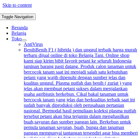
Skip to content
Toggle Navigation
Beranda
Belanja
Toko
AntiVirus
Benih
Benih F1 ( hibrida ) dan unggul terbaik harga murah
terbaru dijual online di toko Belanja Tani. Online shop
kami siap kirim bibit favorit petani ke seluruh Indonesia
jaminan barang pasti datang. Produk calon tanaman untuk
bercocok tanam saat ini menjadi salah satu kebutuhan
petani yang wajib dipenuhi dengan sumber jelas dan
kualitas unggul. Plasma nutfah dan benih ( zuriat ) yang
jelas akan membuat petani sukses dalam menjalankan
usaha agribisnis berkebun. Cikal bakal tanaman untuk
bercocok tanam yang jelas dan berkualitas terbaik saat ini
sudah banyak diproduksi oleh perusahaan pertanian
nasional. Bermodal hasil pemuliaan koleksi plasma nutfah
tersebut petani akan bisa terjamin dalam menghasilkan
buah,sayuran dan sumber pangan lain. Berkebun untuk
pemula tanaman sayuran, buah, bunga dan tanaman
pangan mempunyai tantangan tersendiri agar bisa memberi