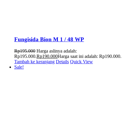
Fungisida Bion M 1 / 48 WP
Rp
195.000
Harga aslinya adalah:
Rp195.000.
Rp
190.000
Harga saat ini adalah: Rp190.000.
Tambah ke keranjang
Details
Quick View
Sale!