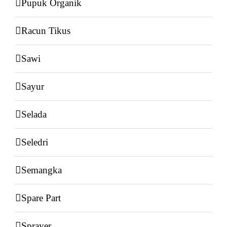
Pupuk Organik
Racun Tikus
Sawi
Sayur
Selada
Seledri
Semangka
Spare Part
Sprayer