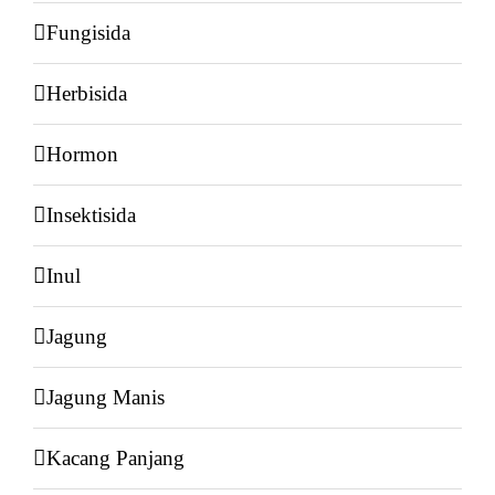
Fungisida
Herbisida
Hormon
Insektisida
Inul
Jagung
Jagung Manis
Kacang Panjang