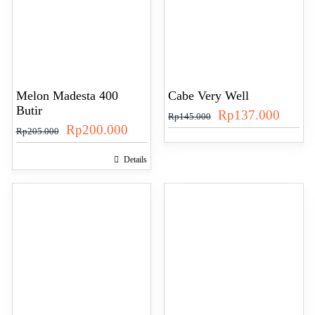
Melon Madesta 400
Cabe Very Well
Butir
Harga
Harga
Rp
137.000
Rp
145.000
Harga
Harga
Rp
200.000
Rp
205.000
aslinya
saat
aslinya
saat
Details
adalah:
ini
adalah:
ini
Rp145.000.
adalah
Rp205.000.
adalah:
Rp137
Rp200.000.