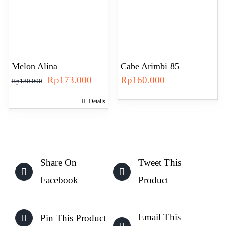
Melon Alina
Cabe Arimbi 85
Harga
Harga
Rp
173.000
Rp
160.000
Rp
180.000
aslinya
saat
Details
adalah:
ini
Rp180.000.
adalah:
Rp173.000.
Share On
Tweet This
Facebook
Product
Email This
Pin This Product