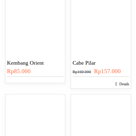
Kembang Orient
Cabe Pilar
Harga
Harga
Rp
85.000
Rp
157.000
Rp
160.000
aslinya
saat
Details
adalah:
ini
Rp160.000.
adalah
Rp157