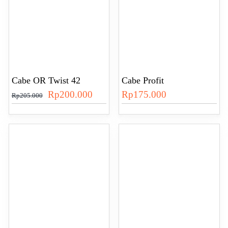
Cabe OR Twist 42
Cabe Profit
Harga
Harga
Rp
200.000
Rp
175.000
Rp
205.000
aslinya
saat
adalah:
ini
Rp205.000.
adalah:
Rp200.000.