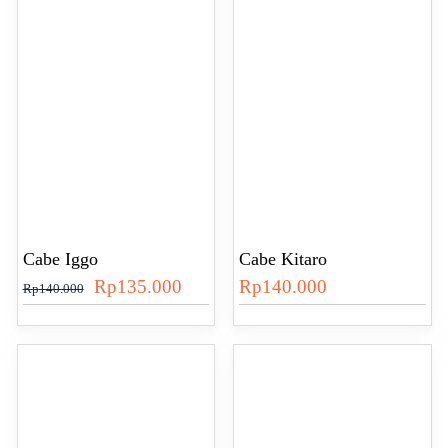
Cabe Iggo
Cabe Kitaro
Harga
Harga
Rp
135.000
Rp
140.000
Rp
140.000
aslinya
saat
adalah:
ini
Rp140.000.
adalah:
Rp135.000.