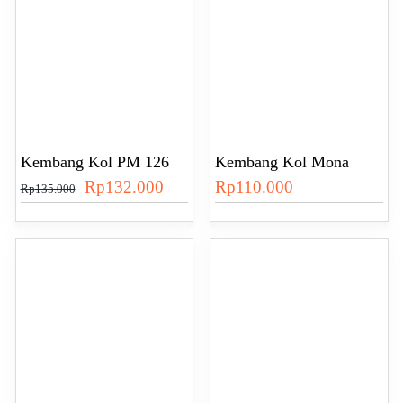
Kembang Kol PM 126
Kembang Kol Mona
Harga
Harga
Rp
132.000
Rp
110.000
Rp
135.000
aslinya
saat
adalah:
ini
Rp135.000.
adalah:
Rp132.000.