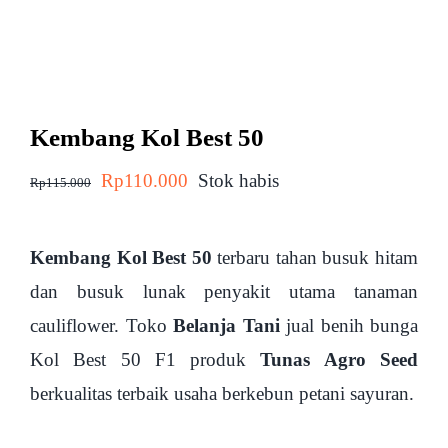
Kembang Kol Best 50
Harga
Harga
Rp
110.000
Stok habis
Rp
115.000
aslinya
saat
adalah:
ini
Kembang Kol Best 50
terbaru tahan busuk hitam
Rp115.000.
adalah:
dan busuk lunak penyakit utama tanaman
Rp110.000.
cauliflower. Toko
Belanja Tani
jual benih bunga
Kol Best 50 F1 produk
Tunas Agro Seed
berkualitas terbaik usaha berkebun petani sayuran.