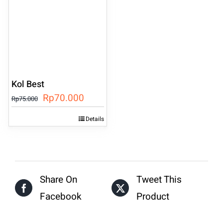
Kol Best
Harga
Harga
Rp
70.000
Rp
75.000
aslinya
saat
Details
adalah:
ini
Rp75.000.
adalah:
Rp70.000.
Share On
Tweet This
Facebook
Product