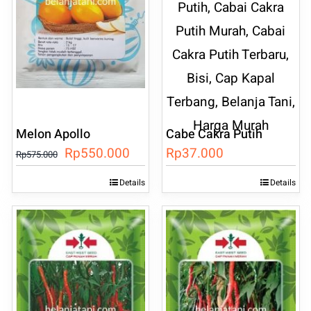
Melon Apollo
Cabe Cakra Putih
Harga
Harga
Rp
550.000
Rp
37.000
Rp
575.000
aslinya
saat
Details
Details
adalah:
ini
Rp575.000.
adalah:
Rp550.000.