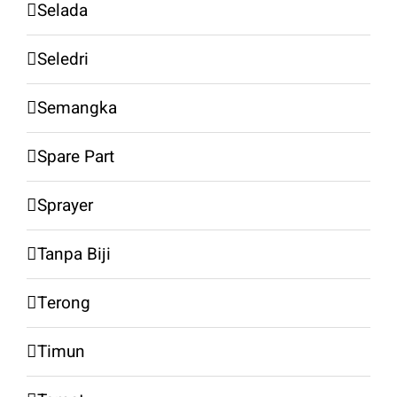
Selada
Seledri
Semangka
Spare Part
Sprayer
Tanpa Biji
Terong
Timun