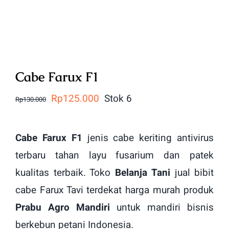
Cabe Farux F1
Harga
Harga
Rp
125.000
Stok 6
Rp
130.000
aslinya
saat
adalah:
ini
Cabe Farux F1
jenis cabe keriting antivirus
Rp130.000.
adalah:
terbaru tahan layu fusarium dan patek
Rp125.000.
kualitas terbaik. Toko
Belanja Tani
jual bibit
cabe Farux Tavi terdekat harga murah produk
Prabu Agro Mandiri
untuk mandiri bisnis
berkebun petani Indonesia.