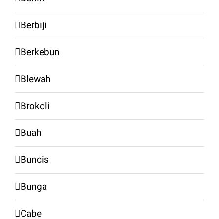
Berbiji
Berkebun
Blewah
Brokoli
Buah
Buncis
Bunga
Cabe