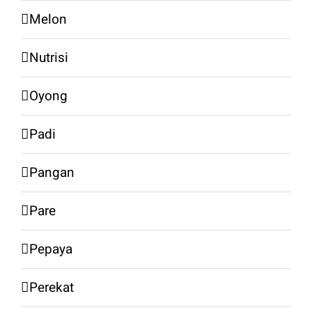
Melon
Nutrisi
Oyong
Padi
Pangan
Pare
Pepaya
Perekat