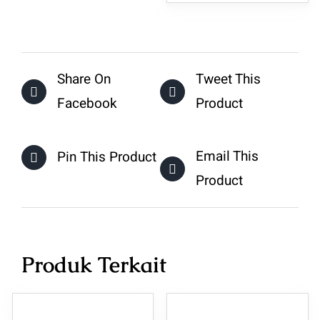
adalah:
ini
Rp205.000.
adala
Rp20
Share On
Tweet This
Facebook
Product
Email This
Pin This Product
Product
Produk Terkait