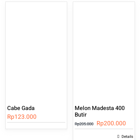
adalah:
ini
Rp155.000.
adala
Rp15
Cabe Gada
Melon Madesta 400
Butir
Rp
123.000
Harga
Harg
Rp
200.000
Rp
205.000
aslinya
saat
Details