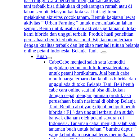
hasil tinggi. Cara berkebun menjalankan aktivitas
tani terbaik bisa dilakukan di pekarangan rumah atau di
lahan sempit. Masyarakat kota saat ini lagi trend
melakukan aktivitas cocok tanam. Bentuk kegiatan lewat
aktivitas ” Urban Farming ” untuk memanfaatkan lahan
sempit. Benih untuk usaha dan aktivitas pertanian di toko
kami hibrida dan unggul terbaik. Produk hasil penelitian
perusahaan benih terbaik nasional. Biji tanaman terbaru
dengan kualitas terbaik dan lengkap menjadi tujuan belanj
online petani Indonesia. Belanja Tani…
Buah
Cabe
Cabe menjadi salah satu komoditi
unggulan pertanian di Indonesia terutama
untuk petani hortikultura. Jual benih cabe
murah harga terbaru dan kualitas hibrida dan
unggul ada di toko Belanja Tani. Beli benih
cabe cara online saat ini bisa dilakukan
dengan cepat, dengan jaminan produk asli
perusahaan benih nasional di olshop Belanja
Tani. Benih cabai yang dijual meliputi benih
hibrida ( F1 ) dan unggul terbaru dan sudah
banyak ditanam oleh petani sayuran di
Indonesia. Tanaman cabai menjadi salah satu
tanaman buah untuk bahan ” bumbu dapur ”
yang kebutuhan nasional terus meningkat di