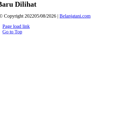
Baru Dilihat
© Copyright 202205/08/2026 |
Belanjatani.com
Page load link
Go to Top