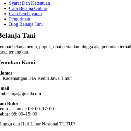
Syarat Dan Ketentuan
Cara Belanja Online
Cara Pembayaran
Pengiriman
Blog Belanja Tani
Belanja Tani
empat belanja benih, pupuk, obat pertanian hingga alat pertanian terbai
arga terjangkau.
Temukan Kami
lamat
l. Kademangan 34A Kediri
Jawa Timur
mail
anibelanja@gmail.com
am Buka
enin — Jumat: 08: 00–17: 00
abtu : 08: 00–15: 00
inggu dan Hari Libur Nasional TUTUP