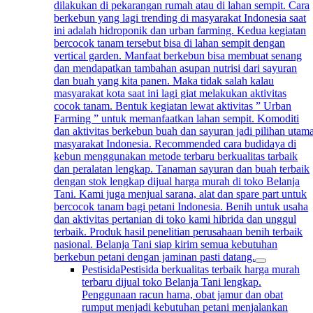
dilakukan di pekarangan rumah atau di lahan sempit. Cara
berkebun yang lagi trending di masyarakat Indonesia saat
ini adalah hidroponik dan urban farming. Kedua kegiatan
bercocok tanam tersebut bisa di lahan sempit dengan
vertical garden. Manfaat berkebun bisa membuat senang
dan mendapatkan tambahan asupan nutrisi dari sayuran
dan buah yang kita panen. Maka tidak salah kalau
masyarakat kota saat ini lagi giat melakukan aktivitas
cocok tanam. Bentuk kegiatan lewat aktivitas ” Urban
Farming ” untuk memanfaatkan lahan sempit. Komoditi
dan aktivitas berkebun buah dan sayuran jadi pilihan utam
masyarakat Indonesia. Recommended cara budidaya di
kebun menggunakan metode terbaru berkualitas tarbaik
dan peralatan lengkap. Tanaman sayuran dan buah terbaik
dengan stok lengkap dijual harga murah di toko Belanja
Tani. Kami juga menjual sarana, alat dan spare part untuk
bercocok tanam bagi petani Indonesia. Benih untuk usaha
dan aktivitas pertanian di toko kami hibrida dan unggul
terbaik. Produk hasil penelitian perusahaan benih terbaik
nasional. Belanja Tani siap kirim semua kebutuhan
berkebun petani dengan jaminan pasti datang.
Pestisida
Pestisida berkualitas terbaik harga murah
terbaru dijual toko Belanja Tani lengkap.
Penggunaan racun hama, obat jamur dan obat
rumput menjadi kebutuhan petani menjalankan