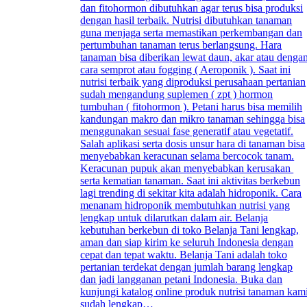
dan fitohormon dibutuhkan agar terus bisa produksi
dengan hasil terbaik. Nutrisi dibutuhkan tanaman
guna menjaga serta memastikan perkembangan dan
pertumbuhan tanaman terus berlangsung. Hara
tanaman bisa diberikan lewat daun, akar atau denga
cara semprot atau fogging ( Aeroponik ). Saat ini
nutrisi terbaik yang diproduksi perusahaan pertanian
sudah mengandung suplemen ( zpt ) hormon
tumbuhan ( fitohormon ). Petani harus bisa memilih
kandungan makro dan mikro tanaman sehingga bisa
menggunakan sesuai fase generatif atau vegetatif.
Salah aplikasi serta dosis unsur hara di tanaman bisa
menyebabkan keracunan selama bercocok tanam.
Keracunan pupuk akan menyebabkan kerusakan
serta kematian tanaman. Saat ini aktivitas berkebun
lagi trending di sekitar kita adalah hidroponik. Cara
menanam hidroponik membutuhkan nutrisi yang
lengkap untuk dilarutkan dalam air. Belanja
kebutuhan berkebun di toko Belanja Tani lengkap,
aman dan siap kirim ke seluruh Indonesia dengan
cepat dan tepat waktu. Belanja Tani adalah toko
pertanian terdekat dengan jumlah barang lengkap
dan jadi langganan petani Indonesia. Buka dan
kunjungi katalog online produk nutrisi tanaman kam
sudah lengkap…