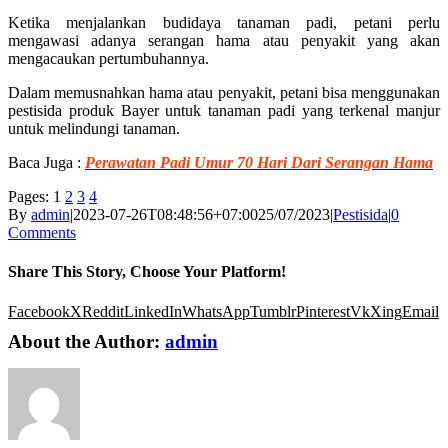
Ketika menjalankan budidaya tanaman padi, petani perlu
mengawasi adanya serangan hama atau penyakit yang akan
mengacaukan pertumbuhannya.
Dalam memusnahkan hama atau penyakit, petani bisa menggunakan
pestisida produk Bayer untuk tanaman padi yang terkenal manjur
untuk melindungi tanaman.
Baca Juga :
Perawatan Padi Umur 70 Hari Dari Serangan Hama
Pages:
1
2
3
4
By
admin
|
2023-07-26T08:48:56+07:00
25/07/2023
|
Pestisida
|
0
Comments
Share This Story, Choose Your Platform!
Facebook
X
Reddit
LinkedIn
WhatsApp
Tumblr
Pinterest
Vk
Xing
Email
About the Author:
admin