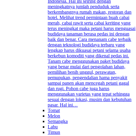
Indonesia. Hal ini seiring dengan
meningkatnya jumlah penduduk serta
berkembangnya rumah makan, restoran dan
hotel. Melihat trend permintaan buah cabai
merah, cabai rawit serta cabai keriting yang
terus meningkat maka petani harus menguasai
budidaya tanaman berasa pedas ini dengan
baik dan benar. Cara menanam cabe terbaik
dengan teknologi budidaya terbaru yang
lengkap harus dikuasai petani selama usaha
berkebun komoditi yang dikenal pedas ini.
Tanam cabe menggunakan paket budidaya
yang benar mulai dari pengolahan lahan,
pemilihan benih unggul, perawatan,
pemupukan, pengendalian hama penyakit
sampai panen akan mencegah petani gagal
dan rugi. Pohon cabe juga harus
menggunakan varietas yang tepat sehingga
sesuai dengan lokasi, musim dan kebutuhan
pasar. Hal ini…
Tomat
Melon
Semangka
Labu
Timun