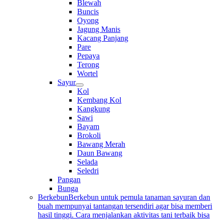
Blewah
Buncis
Oyong
Jagung Manis
Kacang Panjang
Pare
Pepaya
Terong
Wortel
Sayur
Kol
Kembang Kol
Kangkung
Sawi
Bayam
Brokoli
Bawang Merah
Daun Bawang
Selada
Seledri
Pangan
Bunga
Berkebun
Berkebun untuk pemula tanaman sayuran dan
buah mempunyai tantangan tersendiri agar bisa memberi
hasil tinggi. Cara menjalankan aktivitas tani terbaik bisa