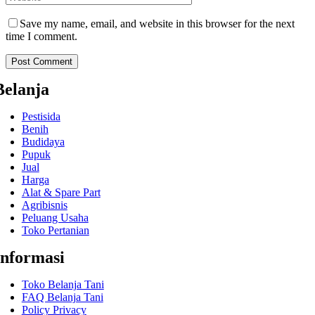
Save my name, email, and website in this browser for the next
time I comment.
Belanja
Pestisida
Benih
Budidaya
Pupuk
Jual
Harga
Alat & Spare Part
Agribisnis
Peluang Usaha
Toko Pertanian
Informasi
Toko Belanja Tani
FAQ Belanja Tani
Policy Privacy