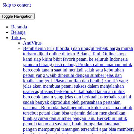
Skip to content
Toggle Navigation
Beranda
Belanja
Toko
AntiVirus
Benih
Benih F1 ( hibrida ) dan unggul terbaik harga murah
terbaru dijual online di toko Belanja Tani. Online shop
kami siap kirim bibit favorit petani ke seluruh Indonesia
jaminan barang pasti datang. Produk calon tanaman untuk
bercocok tanam saat ini menjadi salah satu kebutuhan
petani yang wajib dipenuhi dengan sumber jelas dan
kualitas unggul. Plasma nutfah dan benih ( zuriat ) yang
jelas akan membuat petani sukses dalam menjalankan
usaha agribisnis berkebun. Cikal bakal tanaman untuk
bercocok tanam yang jelas dan berkualitas terbaik saat ini
sudah banyak diproduksi oleh perusahaan pertanian
nasional. Bermodal hasil pemuliaan koleksi plasma nutfah
tersebut petani akan bisa terjamin dalam menghasilkan
buah,sayuran dan sumber pangan lain. Berkebun untuk
pemula tanaman sayuran, buah, bunga dan tanaman
pangan mempunyai tantangan tersendiri agar bisa memberi