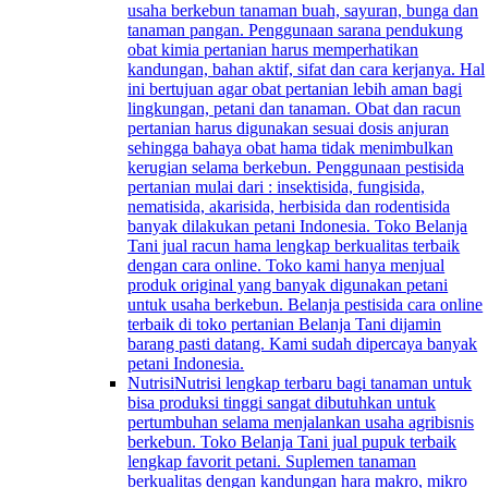
usaha berkebun tanaman buah, sayuran, bunga dan
tanaman pangan. Penggunaan sarana pendukung
obat kimia pertanian harus memperhatikan
kandungan, bahan aktif, sifat dan cara kerjanya. Hal
ini bertujuan agar obat pertanian lebih aman bagi
lingkungan, petani dan tanaman. Obat dan racun
pertanian harus digunakan sesuai dosis anjuran
sehingga bahaya obat hama tidak menimbulkan
kerugian selama berkebun. Penggunaan pestisida
pertanian mulai dari : insektisida, fungisida,
nematisida, akarisida, herbisida dan rodentisida
banyak dilakukan petani Indonesia. Toko Belanja
Tani jual racun hama lengkap berkualitas terbaik
dengan cara online. Toko kami hanya menjual
produk original yang banyak digunakan petani
untuk usaha berkebun. Belanja pestisida cara online
terbaik di toko pertanian Belanja Tani dijamin
barang pasti datang. Kami sudah dipercaya banyak
petani Indonesia.
Nutrisi
Nutrisi lengkap terbaru bagi tanaman untuk
bisa produksi tinggi sangat dibutuhkan untuk
pertumbuhan selama menjalankan usaha agribisnis
berkebun. Toko Belanja Tani jual pupuk terbaik
lengkap favorit petani. Suplemen tanaman
berkualitas dengan kandungan hara makro, mikro