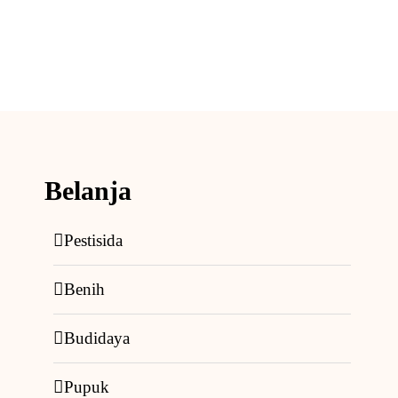
Belanja
Pestisida
Benih
Budidaya
Pupuk