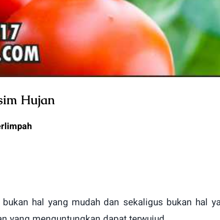
usim Hujan
erlimpah
ukan hal yang mudah dan sekaligus bukan hal ya
ian yang menguntungkan dapat terwujud.