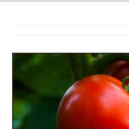
View
Larger
Image