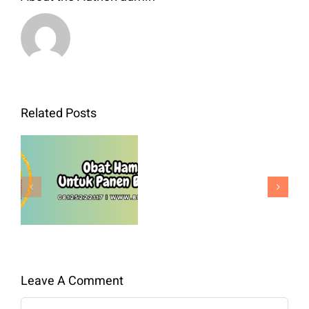
Bibit
Related Posts
Kol
Green
Obat Hama
Nova
Padi Untuk
F1
Panen
Benih
Berkualitas
Premium
Untuk
Panen
Leave A Comment
Maksimal
Comment