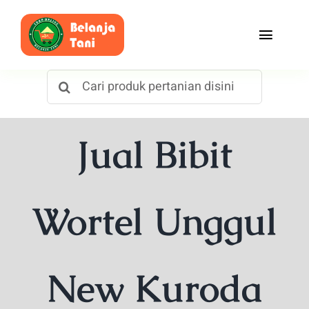
Skip
to
Toggle
content
Naviga
Search
Beranda
for:
Belanja
Jual Bibit
Toko
Tentang Kami
Wortel Unggul
Blog
New Kuroda