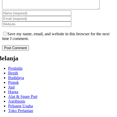
Save my name, email, and website in this browser for the next
time I comment.
Belanja
Pestisida
Benih
Budidaya
Pupuk
Jual
Harga
Alat & Spare Part
Agribisnis
Peluang Usaha
Toko Pertanian