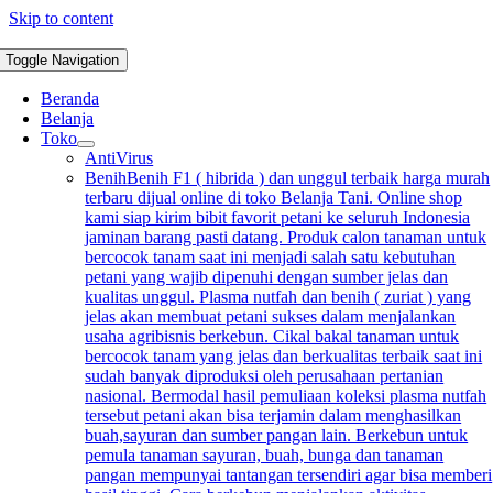
Skip to content
Toggle Navigation
Beranda
Belanja
Toko
AntiVirus
Benih
Benih F1 ( hibrida ) dan unggul terbaik harga murah
terbaru dijual online di toko Belanja Tani. Online shop
kami siap kirim bibit favorit petani ke seluruh Indonesia
jaminan barang pasti datang. Produk calon tanaman untuk
bercocok tanam saat ini menjadi salah satu kebutuhan
petani yang wajib dipenuhi dengan sumber jelas dan
kualitas unggul. Plasma nutfah dan benih ( zuriat ) yang
jelas akan membuat petani sukses dalam menjalankan
usaha agribisnis berkebun. Cikal bakal tanaman untuk
bercocok tanam yang jelas dan berkualitas terbaik saat ini
sudah banyak diproduksi oleh perusahaan pertanian
nasional. Bermodal hasil pemuliaan koleksi plasma nutfah
tersebut petani akan bisa terjamin dalam menghasilkan
buah,sayuran dan sumber pangan lain. Berkebun untuk
pemula tanaman sayuran, buah, bunga dan tanaman
pangan mempunyai tantangan tersendiri agar bisa memberi