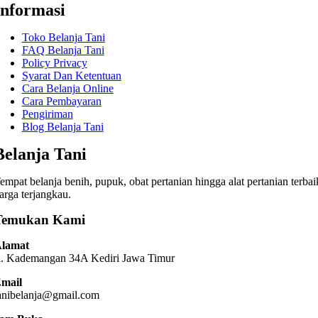
Informasi
Toko Belanja Tani
FAQ Belanja Tani
Policy Privacy
Syarat Dan Ketentuan
Cara Belanja Online
Cara Pembayaran
Pengiriman
Blog Belanja Tani
Belanja Tani
empat belanja benih, pupuk, obat pertanian hingga alat pertanian terbai
arga terjangkau.
Temukan Kami
lamat
l. Kademangan 34A Kediri
Jawa Timur
mail
anibelanja@gmail.com