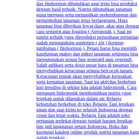
dan fitohormon dibutuhkan agar terus bisa produksi
dengan hasil terbaik. Nutrisi dibutuhkan tanaman
guna menjaga serta memastikan perkembangan dan
pertumbuhan tanaman terus berlangsung. Hara
tanaman bisa diberikan lewat daun, akar atau denga
cara semprot atau fogging ( Aeroponik ). Saat ini
nutrisi terbaik yang diproduksi perusahaan pertanian
sudah mengandung suplemen ( zpt ) hormon
tumbuhan ( fitohormon ). Petani harus bisa memilih
kandungan makro dan mikro tanaman sehingga bisa
menggunakan sesuai fase generatif atau vegetatif.
Salah aplikasi serta dosis unsur hara di tanaman bisa
menyebabkan keracunan selama bercocok tanam.
Keracunan pupuk akan menyebabkan kerusakan
serta kematian tanaman. Saat ini aktivitas berkebun
lagi trending di sekitar kita adalah hidroponik. Cara
menanam hidroponik membutuhkan nutrisi yang
lengkap untuk dilarutkan dalam air. Belanja
kebutuhan berkebun di toko Belanja Tani lengkap,
aman dan siap kirim ke seluruh Indonesia dengan
cepat dan tepat waktu. Belanja Tani adalah toko
pertanian terdekat dengan jumlah barang lengkap
dan jadi langganan petani Indonesia. Buka dan
kunjungi katalog online produk nutrisi tanaman kam
sudah lengkap…