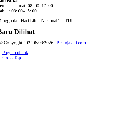
am Buka
enin — Jumat: 08: 00–17: 00
abtu : 08: 00–15: 00
inggu dan Hari Libur Nasional TUTUP
Baru Dilihat
© Copyright 202206/08/2026 |
Belanjatani.com
Page load link
Go to Top