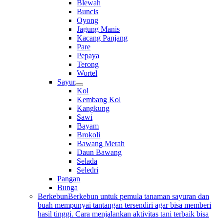
Blewah
Buncis
Oyong
Jagung Manis
Kacang Panjang
Pare
Pepaya
Terong
Wortel
Sayur
Kol
Kembang Kol
Kangkung
Sawi
Bayam
Brokoli
Bawang Merah
Daun Bawang
Selada
Seledri
Pangan
Bunga
Berkebun
Berkebun untuk pemula tanaman sayuran dan
buah mempunyai tantangan tersendiri agar bisa memberi
hasil tinggi. Cara menjalankan aktivitas tani terbaik bisa