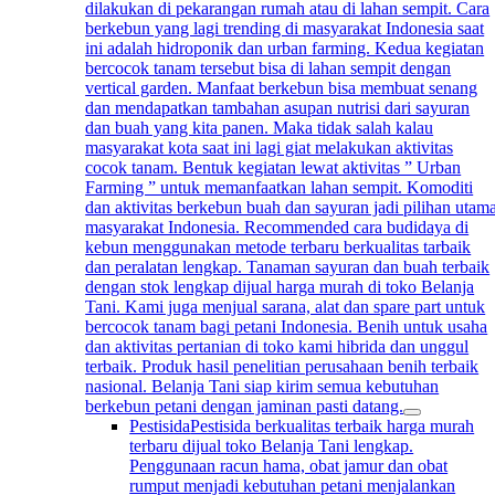
dilakukan di pekarangan rumah atau di lahan sempit. Cara
berkebun yang lagi trending di masyarakat Indonesia saat
ini adalah hidroponik dan urban farming. Kedua kegiatan
bercocok tanam tersebut bisa di lahan sempit dengan
vertical garden. Manfaat berkebun bisa membuat senang
dan mendapatkan tambahan asupan nutrisi dari sayuran
dan buah yang kita panen. Maka tidak salah kalau
masyarakat kota saat ini lagi giat melakukan aktivitas
cocok tanam. Bentuk kegiatan lewat aktivitas ” Urban
Farming ” untuk memanfaatkan lahan sempit. Komoditi
dan aktivitas berkebun buah dan sayuran jadi pilihan utam
masyarakat Indonesia. Recommended cara budidaya di
kebun menggunakan metode terbaru berkualitas tarbaik
dan peralatan lengkap. Tanaman sayuran dan buah terbaik
dengan stok lengkap dijual harga murah di toko Belanja
Tani. Kami juga menjual sarana, alat dan spare part untuk
bercocok tanam bagi petani Indonesia. Benih untuk usaha
dan aktivitas pertanian di toko kami hibrida dan unggul
terbaik. Produk hasil penelitian perusahaan benih terbaik
nasional. Belanja Tani siap kirim semua kebutuhan
berkebun petani dengan jaminan pasti datang.
Pestisida
Pestisida berkualitas terbaik harga murah
terbaru dijual toko Belanja Tani lengkap.
Penggunaan racun hama, obat jamur dan obat
rumput menjadi kebutuhan petani menjalankan