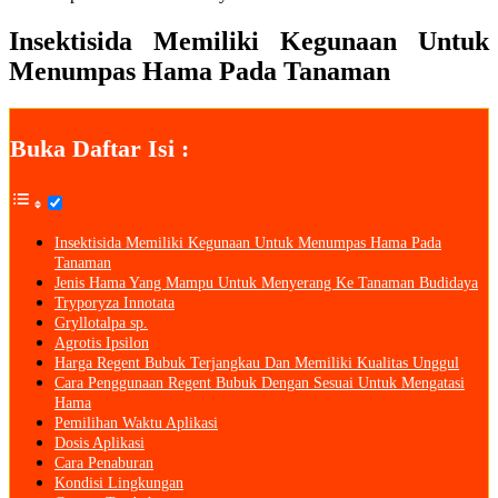
Insektisida Memiliki Kegunaan Untuk
Menumpas Hama Pada Tanaman
Buka Daftar Isi :
Insektisida Memiliki Kegunaan Untuk Menumpas Hama Pada
Tanaman
Jenis Hama Yang Mampu Untuk Menyerang Ke Tanaman Budidaya
Tryporyza Innotata
Gryllotalpa sp.
Agrotis Ipsilon
Harga Regent Bubuk Terjangkau Dan Memiliki Kualitas Unggul
Cara Penggunaan Regent Bubuk Dengan Sesuai Untuk Mengatasi
Hama
Pemilihan Waktu Aplikasi
Dosis Aplikasi
Cara Penaburan
Kondisi Lingkungan