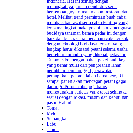
Indonesia. Hal ini seiring dengan
meningkatnya jumlah penduduk serta
berkembangnya rumah makan, restoran dan
hotel. Melihat trend permintaan buah cabai
merah, cabai rawit serta cabai keriting yang
terus meningkat maka petani harus menguasai
budidaya tanaman berasa pedas ini dengan
baik dan benar. Cara menanam cabe terbaik
dengan teknologi budidaya terbaru yang
lengkap harus dikuasai petani selama usaha
berkebun komoditi yang dikenal pedas ini.
Tanam cabe menggunakan paket budidaya
yang benar mulai dari pengolahan lahan,
pemilihan benih unggul, perawatan,
pemupukan, pengendalian hama penyakit
sampai panen akan mencegah petani gagal
dan rugi. Pohon cabe juga harus
menggunakan varietas yang tepat sehingga
sesuai dengan lokasi, musim dan kebutuhan
pasar. Hal ini…
Tomat
Melon
Semangka
Labu
Timun