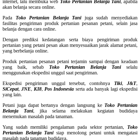
internet, lalu membuka web
Toko Pertanian Belanja Tani
, apabila
akan belanja secara online.
Pada
Toko Pertanian Belanja Tani
juga sudah menyediakan
fasilitas pengiriman produk pertanian pesanan petani, selain jasa
belanja dengan cara online.
Dengan prediksi kedatangan serta biaya pengiriman produk
pertanian yang petani pesan akan menyesuaikan jarak alamat petani,
yang berbelanja online.
Produk pertanian pesanan petani terjamin sampai dengan keadaan
yang baik, sebab
Toko Pertanian Belanja Tani
selalu
menggunakan ekspedisi unggul saat pengiriman.
Ekspedisi pengiriman unggul tersebut, contohnya
Tiki
,
J&T
,
SiCepat
,
JNE
,
KI8
,
Pos Indonesia
serta ada banyak lagi ekspedisi
yang lain.
Petani juga dapat bertanya dengan langsung ke
Toko Pertanian
Belanja Tani
, jika selama melakukan kegiatan budidaya
menemukan masalah pada tanaman.
Yang sudah memiliki pengalaman pada sektor pertanian,
Toko
Pertanian Belanja Tani
siap menolong petani untuk mengatasi
masalah pada tanaman budidaya.