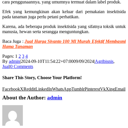
cara penggunaannya, yang umumnya termuat dalam label produk.
Efek yang kemungkinan akan keluar dari pemakaian insektisida
pada tanaman juga perlu petani perhatikan.
Karena, ada beberapa produk insektisida yang sifatnya toksik untuk
manusia, hewan serta serangga menguntungkan.
Baca Juga :
Jual Harga Sivanto 100 Ml Murah Efektif Membasmi
Hama Tanaman
Pages:
1
2
3
4
By
admin
|
2024-09-10T11:54:22+07:00
09/09/2024
|
Agribisnis
,
Jual
|
0 Comments
Share This Story, Choose Your Platform!
Facebook
X
Reddit
LinkedIn
WhatsApp
Tumblr
Pinterest
Vk
Xing
Email
About the Author:
admin