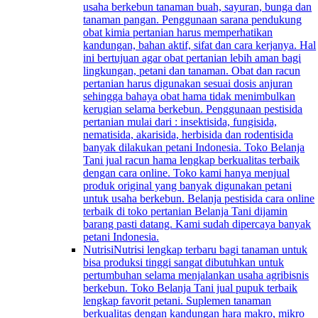
usaha berkebun tanaman buah, sayuran, bunga dan
tanaman pangan. Penggunaan sarana pendukung
obat kimia pertanian harus memperhatikan
kandungan, bahan aktif, sifat dan cara kerjanya. Hal
ini bertujuan agar obat pertanian lebih aman bagi
lingkungan, petani dan tanaman. Obat dan racun
pertanian harus digunakan sesuai dosis anjuran
sehingga bahaya obat hama tidak menimbulkan
kerugian selama berkebun. Penggunaan pestisida
pertanian mulai dari : insektisida, fungisida,
nematisida, akarisida, herbisida dan rodentisida
banyak dilakukan petani Indonesia. Toko Belanja
Tani jual racun hama lengkap berkualitas terbaik
dengan cara online. Toko kami hanya menjual
produk original yang banyak digunakan petani
untuk usaha berkebun. Belanja pestisida cara online
terbaik di toko pertanian Belanja Tani dijamin
barang pasti datang. Kami sudah dipercaya banyak
petani Indonesia.
Nutrisi
Nutrisi lengkap terbaru bagi tanaman untuk
bisa produksi tinggi sangat dibutuhkan untuk
pertumbuhan selama menjalankan usaha agribisnis
berkebun. Toko Belanja Tani jual pupuk terbaik
lengkap favorit petani. Suplemen tanaman
berkualitas dengan kandungan hara makro, mikro