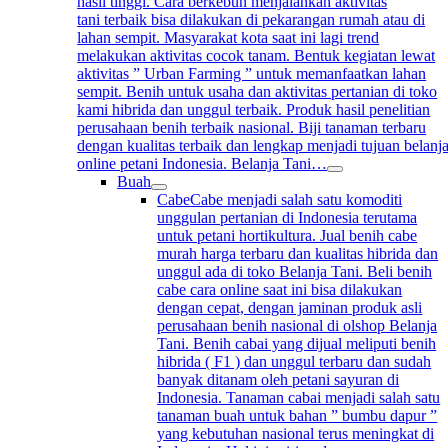
hasil tinggi. Cara berkebun menjalankan aktivitas
tani terbaik bisa dilakukan di pekarangan rumah atau di
lahan sempit. Masyarakat kota saat ini lagi trend
melakukan aktivitas cocok tanam. Bentuk kegiatan lewat
aktivitas ” Urban Farming ” untuk memanfaatkan lahan
sempit. Benih untuk usaha dan aktivitas pertanian di toko
kami hibrida dan unggul terbaik. Produk hasil penelitian
perusahaan benih terbaik nasional. Biji tanaman terbaru
dengan kualitas terbaik dan lengkap menjadi tujuan belanj
online petani Indonesia. Belanja Tani…
Buah
Cabe
Cabe menjadi salah satu komoditi
unggulan pertanian di Indonesia terutama
untuk petani hortikultura. Jual benih cabe
murah harga terbaru dan kualitas hibrida dan
unggul ada di toko Belanja Tani. Beli benih
cabe cara online saat ini bisa dilakukan
dengan cepat, dengan jaminan produk asli
perusahaan benih nasional di olshop Belanja
Tani. Benih cabai yang dijual meliputi benih
hibrida ( F1 ) dan unggul terbaru dan sudah
banyak ditanam oleh petani sayuran di
Indonesia. Tanaman cabai menjadi salah satu
tanaman buah untuk bahan ” bumbu dapur ”
yang kebutuhan nasional terus meningkat di