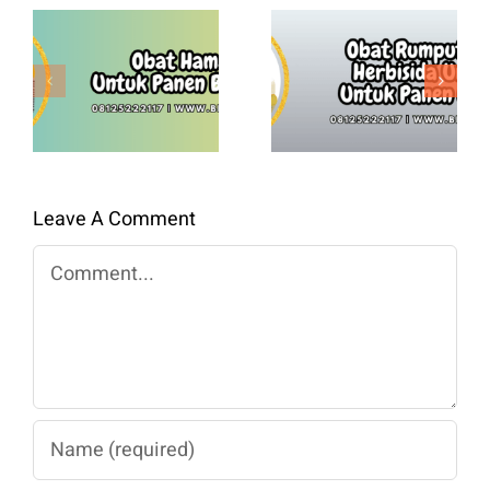
Obat
Rumput
Obat Hama
Convey
Padi Untuk
Herbisida
Panen
Unggulan
Berkualitas
Untuk Panen
Maksimal
Leave A Comment
Comment