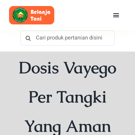
Skip
to
Toggle
content
Naviga
Search
Beranda
for:
Belanja
Dosis Vayego
Toko
Tentang Kami
Per Tangki
Blog
Yang Aman