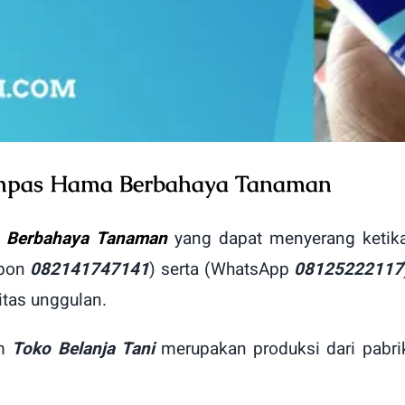
umpas Hama Berbahaya Tanaman
a Berbahaya Tanaman
yang dapat menyerang ketik
epon
082141747141
) serta (WhatsApp
08125222117
itas unggulan.
am
Toko Belanja Tani
merupakan produksi dari pabrik 