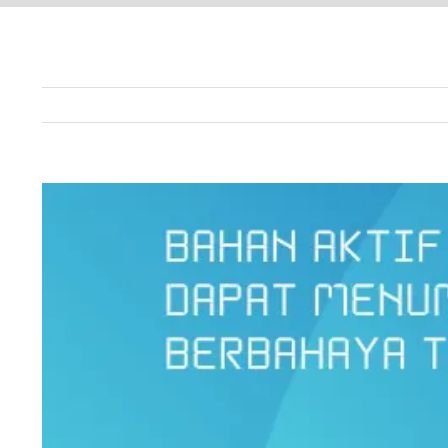
View
Larger
Image