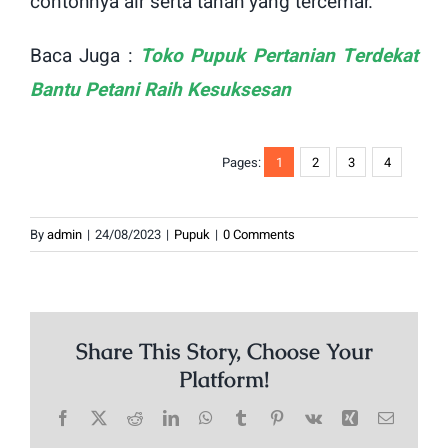
contohnya air serta tanah yang tercemar.
Baca Juga :
Toko Pupuk Pertanian Terdekat
Bantu Petani Raih Kesuksesan
Pages:
1
2
3
4
By
admin
|
24/08/2023
|
Pupuk
|
0 Comments
Share This Story, Choose Your
Platform!
Facebook
X
Reddit
LinkedIn
WhatsApp
Tumblr
Pinterest
Vk
Xing
Email