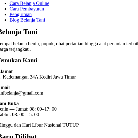
Cara Belanja Online
Cara Pembayaran
Pengiriman
Blog Belanja Tani
Belanja Tani
empat belanja benih, pupuk, obat pertanian hingga alat pertanian terbai
arga terjangkau.
Temukan Kami
lamat
l. Kademangan 34A Kediri
Jawa Timur
mail
anibelanja@gmail.com
am Buka
enin — Jumat: 08: 00–17: 00
abtu : 08: 00–15: 00
inggu dan Hari Libur Nasional TUTUP
Baru Dilihat