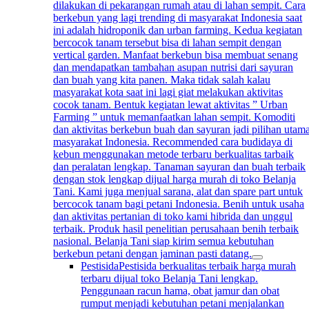
dilakukan di pekarangan rumah atau di lahan sempit. Cara
berkebun yang lagi trending di masyarakat Indonesia saat
ini adalah hidroponik dan urban farming. Kedua kegiatan
bercocok tanam tersebut bisa di lahan sempit dengan
vertical garden. Manfaat berkebun bisa membuat senang
dan mendapatkan tambahan asupan nutrisi dari sayuran
dan buah yang kita panen. Maka tidak salah kalau
masyarakat kota saat ini lagi giat melakukan aktivitas
cocok tanam. Bentuk kegiatan lewat aktivitas ” Urban
Farming ” untuk memanfaatkan lahan sempit. Komoditi
dan aktivitas berkebun buah dan sayuran jadi pilihan utam
masyarakat Indonesia. Recommended cara budidaya di
kebun menggunakan metode terbaru berkualitas tarbaik
dan peralatan lengkap. Tanaman sayuran dan buah terbaik
dengan stok lengkap dijual harga murah di toko Belanja
Tani. Kami juga menjual sarana, alat dan spare part untuk
bercocok tanam bagi petani Indonesia. Benih untuk usaha
dan aktivitas pertanian di toko kami hibrida dan unggul
terbaik. Produk hasil penelitian perusahaan benih terbaik
nasional. Belanja Tani siap kirim semua kebutuhan
berkebun petani dengan jaminan pasti datang.
Pestisida
Pestisida berkualitas terbaik harga murah
terbaru dijual toko Belanja Tani lengkap.
Penggunaan racun hama, obat jamur dan obat
rumput menjadi kebutuhan petani menjalankan