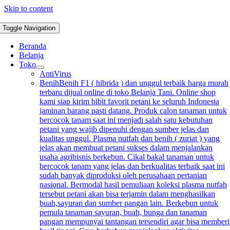
Skip to content
Toggle Navigation
Beranda
Belanja
Toko
AntiVirus
Benih
Benih F1 ( hibrida ) dan unggul terbaik harga murah
terbaru dijual online di toko Belanja Tani. Online shop
kami siap kirim bibit favorit petani ke seluruh Indonesia
jaminan barang pasti datang. Produk calon tanaman untuk
bercocok tanam saat ini menjadi salah satu kebutuhan
petani yang wajib dipenuhi dengan sumber jelas dan
kualitas unggul. Plasma nutfah dan benih ( zuriat ) yang
jelas akan membuat petani sukses dalam menjalankan
usaha agribisnis berkebun. Cikal bakal tanaman untuk
bercocok tanam yang jelas dan berkualitas terbaik saat ini
sudah banyak diproduksi oleh perusahaan pertanian
nasional. Bermodal hasil pemuliaan koleksi plasma nutfah
tersebut petani akan bisa terjamin dalam menghasilkan
buah,sayuran dan sumber pangan lain. Berkebun untuk
pemula tanaman sayuran, buah, bunga dan tanaman
pangan mempunyai tantangan tersendiri agar bisa memberi