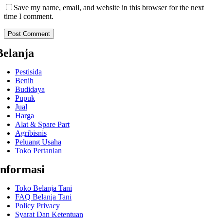
Save my name, email, and website in this browser for the next
time I comment.
Belanja
Pestisida
Benih
Budidaya
Pupuk
Jual
Harga
Alat & Spare Part
Agribisnis
Peluang Usaha
Toko Pertanian
Informasi
Toko Belanja Tani
FAQ Belanja Tani
Policy Privacy
Syarat Dan Ketentuan