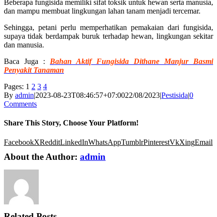
Beberapa fungisida memiliki sifat toksik untuk hewan serta manusia,
dan mampu membuat lingkungan lahan tanam menjadi tercemar.
Sehingga, petani perlu memperhatikan pemakaian dari fungisida,
supaya tidak berdampak buruk terhadap hewan, lingkungan sekitar
dan manusia.
Baca Juga :
Bahan Aktif Fungisida Dithane Manjur Basmi
Penyakit Tanaman
Pages:
1
2
3
4
By
admin
|
2023-08-23T08:46:57+07:00
22/08/2023
|
Pestisida
|
0
Comments
Share This Story, Choose Your Platform!
Facebook
X
Reddit
LinkedIn
WhatsApp
Tumblr
Pinterest
Vk
Xing
Email
About the Author:
admin
Related Posts