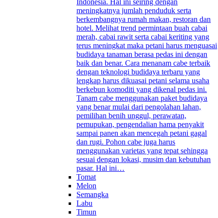
Indonesia. Hal ini seiring dengan
meningkatnya jumlah penduduk serta
berkembangnya rumah makan, restoran dan
hotel. Melihat trend permintaan buah cabai
merah, cabai rawit serta cabai keriting yang
terus meningkat maka petani harus menguasai
budidaya tanaman berasa pedas ini dengan
baik dan benar. Cara menanam cabe terbaik
dengan teknologi budidaya terbaru yang
lengkap harus dikuasai petani selama usaha
berkebun komoditi yang dikenal pedas ini.
Tanam cabe menggunakan paket budidaya
yang benar mulai dari pengolahan lahan,
pemilihan benih unggul, perawatan,
pemupukan, pengendalian hama penyakit
sampai panen akan mencegah petani gagal
dan rugi. Pohon cabe juga harus
menggunakan varietas yang tepat sehingga
sesuai dengan lokasi, musim dan kebutuhan
pasar. Hal ini…
Tomat
Melon
Semangka
Labu
Timun