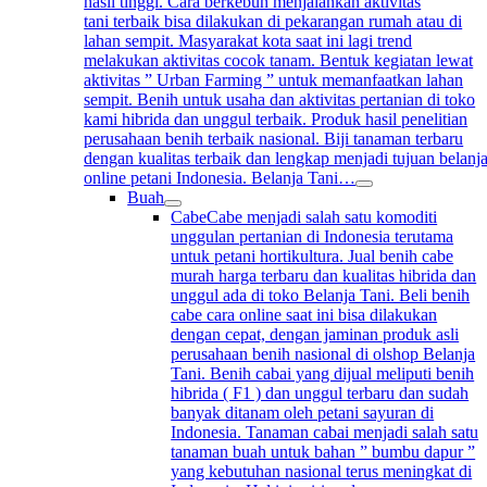
hasil tinggi. Cara berkebun menjalankan aktivitas
tani terbaik bisa dilakukan di pekarangan rumah atau di
lahan sempit. Masyarakat kota saat ini lagi trend
melakukan aktivitas cocok tanam. Bentuk kegiatan lewat
aktivitas ” Urban Farming ” untuk memanfaatkan lahan
sempit. Benih untuk usaha dan aktivitas pertanian di toko
kami hibrida dan unggul terbaik. Produk hasil penelitian
perusahaan benih terbaik nasional. Biji tanaman terbaru
dengan kualitas terbaik dan lengkap menjadi tujuan belanj
online petani Indonesia. Belanja Tani…
Buah
Cabe
Cabe menjadi salah satu komoditi
unggulan pertanian di Indonesia terutama
untuk petani hortikultura. Jual benih cabe
murah harga terbaru dan kualitas hibrida dan
unggul ada di toko Belanja Tani. Beli benih
cabe cara online saat ini bisa dilakukan
dengan cepat, dengan jaminan produk asli
perusahaan benih nasional di olshop Belanja
Tani. Benih cabai yang dijual meliputi benih
hibrida ( F1 ) dan unggul terbaru dan sudah
banyak ditanam oleh petani sayuran di
Indonesia. Tanaman cabai menjadi salah satu
tanaman buah untuk bahan ” bumbu dapur ”
yang kebutuhan nasional terus meningkat di