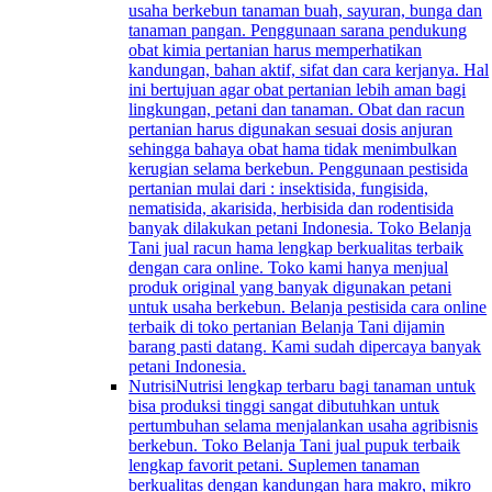
usaha berkebun tanaman buah, sayuran, bunga dan
tanaman pangan. Penggunaan sarana pendukung
obat kimia pertanian harus memperhatikan
kandungan, bahan aktif, sifat dan cara kerjanya. Hal
ini bertujuan agar obat pertanian lebih aman bagi
lingkungan, petani dan tanaman. Obat dan racun
pertanian harus digunakan sesuai dosis anjuran
sehingga bahaya obat hama tidak menimbulkan
kerugian selama berkebun. Penggunaan pestisida
pertanian mulai dari : insektisida, fungisida,
nematisida, akarisida, herbisida dan rodentisida
banyak dilakukan petani Indonesia. Toko Belanja
Tani jual racun hama lengkap berkualitas terbaik
dengan cara online. Toko kami hanya menjual
produk original yang banyak digunakan petani
untuk usaha berkebun. Belanja pestisida cara online
terbaik di toko pertanian Belanja Tani dijamin
barang pasti datang. Kami sudah dipercaya banyak
petani Indonesia.
Nutrisi
Nutrisi lengkap terbaru bagi tanaman untuk
bisa produksi tinggi sangat dibutuhkan untuk
pertumbuhan selama menjalankan usaha agribisnis
berkebun. Toko Belanja Tani jual pupuk terbaik
lengkap favorit petani. Suplemen tanaman
berkualitas dengan kandungan hara makro, mikro