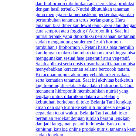
dan fitohormon dibutuhkan agar terus bisa produksi
dengan hasil terbaik. Nutrisi dibutuhkan tanaman
guna menjaga serta memastikan perkembangan dan
pertumbuhan tanaman terus berlangsung. Hara
tanaman bisa diberikan lewat daun, akar atau denga
cara semprot atau fogging ( Aeroponik ). Saat ini
nutrisi terbaik yang diproduksi perusahaan pertanian
sudah mengandung suplemen ( zpt ) hormon
tumbuhan ( fitohormon ). Petani harus bisa memilih
kandungan makro dan mikro tanaman sehingga bisa
menggunakan sesuai fase generatif atau vegetatif.
Salah aplikasi serta dosis unsur hara di tanaman bisa
menyebabkan keracunan selama bercocok tanam.
Keracunan pupuk akan menyebabkan kerusakan
serta kematian tanaman. Saat ini aktivitas berkebun
lagi trending di sekitar kita adalah hidroponik. Cara
menanam hidroponik membutuhkan nutrisi yang
lengkap untuk dilarutkan dalam air. Belanja
kebutuhan berkebun di toko Belanja Tani lengkap,
aman dan siap kirim ke seluruh Indonesia dengan
cepat dan tepat waktu. Belanja Tani adalah toko
pertanian terdekat dengan jumlah barang lengkap
dan jadi langganan petani Indonesia. Buka dan
kunjungi katalog online produk nutrisi tanaman kam
sudah lengkap…