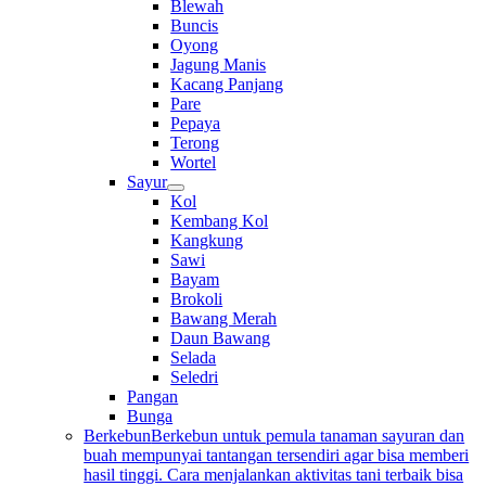
Blewah
Buncis
Oyong
Jagung Manis
Kacang Panjang
Pare
Pepaya
Terong
Wortel
Sayur
Kol
Kembang Kol
Kangkung
Sawi
Bayam
Brokoli
Bawang Merah
Daun Bawang
Selada
Seledri
Pangan
Bunga
Berkebun
Berkebun untuk pemula tanaman sayuran dan
buah mempunyai tantangan tersendiri agar bisa memberi
hasil tinggi. Cara menjalankan aktivitas tani terbaik bisa