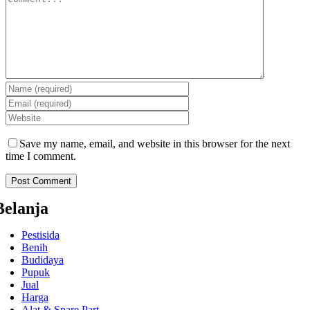
Save my name, email, and website in this browser for the next
time I comment.
Belanja
Pestisida
Benih
Budidaya
Pupuk
Jual
Harga
Alat & Spare Part