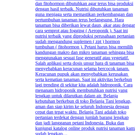
dan fitohormon dibutuhkan agar terus bisa produksi
dengan hasil terbaik. Nutrisi dibutuhkan tanaman
guna menjaga serta memastikan perkembangan dan
pertumbuhan tanaman terus berlangsung. Hara
tanaman bisa diberikan lewat daun, akar atau denga
cara semprot atau fogging ( Aeroponik ). Saat ini
nutrisi terbaik yang diproduksi perusahaan pertanian
sudah mengandung suplemen ( zpt ) hormon
tumbuhan ( fitohormon ). Petani harus bisa memilih
kandungan makro dan mikro tanaman sehingga bisa
menggunakan sesuai fase generatif atau vegetatif.
Salah aplikasi serta dosis unsur hara di tanaman bisa
menyebabkan keracunan selama bercocok tanam.
Keracunan pupuk akan menyebabkan kerusakan
serta kematian tanaman. Saat ini aktivitas berkebun
lagi trending di sekitar kita adalah hidroponik. Cara
menanam hidroponik membutuhkan nutrisi yang
lengkap untuk dilarutkan dalam air. Belanja
kebutuhan berkebun di toko Belanja Tani lengkap,
aman dan siap kirim ke seluruh Indonesia dengan
cepat dan tepat waktu. Belanja Tani adalah toko
pertanian terdekat dengan jumlah barang lengkap
dan jadi langganan petani Indonesia. Buka dan
kunjungi katalog online produk nutrisi tanaman kam
sudah lengkap…