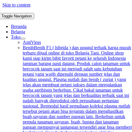
Skip to content
Toggle Navigation
Beranda
Belanja
Toko
AntiVirus
Benih
Benih F1 ( hibrida ) dan unggul terbaik harga murah
terbaru dijual online di toko Belanja Tani. Online shop
kami siap kirim bibit favorit petani ke seluruh Indonesia
jaminan barang pasti datang. Produk calon tanaman untuk
bercocok tanam saat ini menjadi salah satu kebutuhan
petani yang wajib dipenuhi dengan sumber jelas dan
kualitas unggul. Plasma nutfah dan benih ( zuriat ) yang
jelas akan membuat petani sukses dalam menjalankan
usaha agribisnis berkebun. Cikal bakal tanaman untuk
bercocok tanam yang jelas dan berkualitas terbaik saat ini
sudah banyak diproduksi oleh perusahaan pertanian
nasional. Bermodal hasil pemuliaan koleksi plasma nutfah
tersebut petani akan bisa terjamin dalam menghasilkan
buah,sayuran dan sumber pangan lain. Berkebun untuk
pemula tanaman sayuran, buah, bunga dan tanaman
pangan mempunyai tantangan tersendiri agar bisa memberi