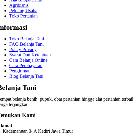
Agribisnis
Peluang Usaha
Toko Pertanian
Informasi
Toko Belanja Tani
FAQ Belanja Tani
Policy Privacy
Syarat Dan Ketentuan
Cara Belanja Online
Cara Pembayaran
Pengiriman
Blog Belanja Tani
Belanja Tani
empat belanja benih, pupuk, obat pertanian hingga alat pertanian terbai
arga terjangkau.
Temukan Kami
lamat
l. Kademangan 34A Kediri
Jawa Timur