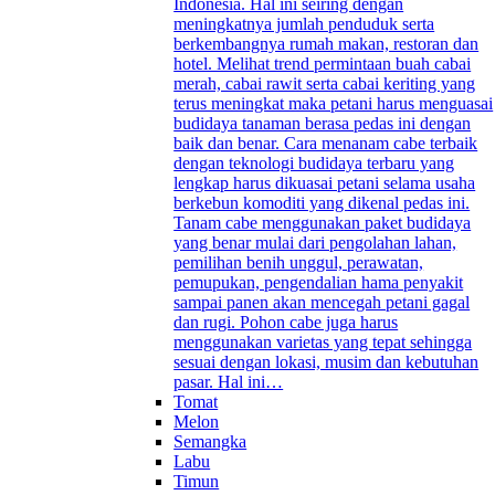
Indonesia. Hal ini seiring dengan
meningkatnya jumlah penduduk serta
berkembangnya rumah makan, restoran dan
hotel. Melihat trend permintaan buah cabai
merah, cabai rawit serta cabai keriting yang
terus meningkat maka petani harus menguasai
budidaya tanaman berasa pedas ini dengan
baik dan benar. Cara menanam cabe terbaik
dengan teknologi budidaya terbaru yang
lengkap harus dikuasai petani selama usaha
berkebun komoditi yang dikenal pedas ini.
Tanam cabe menggunakan paket budidaya
yang benar mulai dari pengolahan lahan,
pemilihan benih unggul, perawatan,
pemupukan, pengendalian hama penyakit
sampai panen akan mencegah petani gagal
dan rugi. Pohon cabe juga harus
menggunakan varietas yang tepat sehingga
sesuai dengan lokasi, musim dan kebutuhan
pasar. Hal ini…
Tomat
Melon
Semangka
Labu
Timun