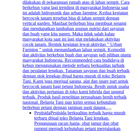
dilakukan di pekarangan rumah atau di lahan sempit. Cara
berkebun yang lagi trending di masyarakat Indonesia saat
ini adalah hidroponik dan urban farming. Kedua kegiatan
bercocok tanam tersebut bisa di lahan sempit dengan
vertical garden. Manfaat berkebun bisa membuat senang
dan mendapatkan tambahan asupan nutrisi dari sayuran
dan buah yang kita panen. Maka tidak salah kalau
masyarakat kota saat ini lagi giat melakukan aktivitas
cocok tanam. Bentuk kegiatan lewat aktivitas ” Urban
Farming ” untuk memanfaatkan lahan sempit. Komoditi
dan aktivitas berkebun buah dan sayuran jadi pilihan utam
masyarakat Indonesia. Recommended cara budidaya di
kebun menggunakan metode terbaru berkualitas tarbaik
dan peralatan lengkap. Tanaman sayuran dan buah terbaik
dengan stok lengkap dijual harga murah di toko Belanja
Tani. Kami juga menjual sarana, alat dan spare part untuk
bercocok tanam bagi petani Indonesia. Benih untuk usaha
dan aktivitas pertanian di toko kami hibrida dan unggul
terbaik. Produk hasil penelitian perusahaan benih terbaik
nasional. Belanja Tani siap kirim semua kebutuhan
berkebun petani dengan jaminan pasti datang.
Pestisida
Pestisida berkualitas terbaik harga murah
terbaru dijual toko Belanja Tani lengkap.
Penggunaan racun hama, obat jamur dan obat
rumput menjadi kebutuhan petani menjalankan