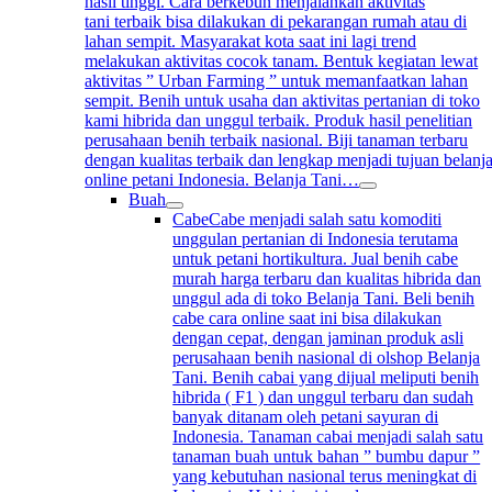
hasil tinggi. Cara berkebun menjalankan aktivitas
tani terbaik bisa dilakukan di pekarangan rumah atau di
lahan sempit. Masyarakat kota saat ini lagi trend
melakukan aktivitas cocok tanam. Bentuk kegiatan lewat
aktivitas ” Urban Farming ” untuk memanfaatkan lahan
sempit. Benih untuk usaha dan aktivitas pertanian di toko
kami hibrida dan unggul terbaik. Produk hasil penelitian
perusahaan benih terbaik nasional. Biji tanaman terbaru
dengan kualitas terbaik dan lengkap menjadi tujuan belanj
online petani Indonesia. Belanja Tani…
Buah
Cabe
Cabe menjadi salah satu komoditi
unggulan pertanian di Indonesia terutama
untuk petani hortikultura. Jual benih cabe
murah harga terbaru dan kualitas hibrida dan
unggul ada di toko Belanja Tani. Beli benih
cabe cara online saat ini bisa dilakukan
dengan cepat, dengan jaminan produk asli
perusahaan benih nasional di olshop Belanja
Tani. Benih cabai yang dijual meliputi benih
hibrida ( F1 ) dan unggul terbaru dan sudah
banyak ditanam oleh petani sayuran di
Indonesia. Tanaman cabai menjadi salah satu
tanaman buah untuk bahan ” bumbu dapur ”
yang kebutuhan nasional terus meningkat di