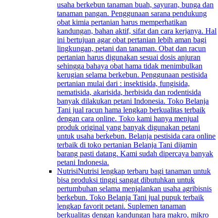
usaha berkebun tanaman buah, sayuran, bunga dan
tanaman pangan. Penggunaan sarana pendukung
obat kimia pertanian harus memperhatikan
kandungan, bahan aktif, sifat dan cara kerjanya. Hal
ini bertujuan agar obat pertanian lebih aman bagi
lingkungan, petani dan tanaman. Obat dan racun
pertanian harus digunakan sesuai dosis anjuran
sehingga bahaya obat hama tidak menimbulkan
kerugian selama berkebun. Penggunaan pestisida
pertanian mulai dari : insektisida, fungisida,
nematisida, akarisida, herbisida dan rodentisida
banyak dilakukan petani Indonesia. Toko Belanja
Tani jual racun hama lengkap berkualitas terbaik
dengan cara online. Toko kami hanya menjual
produk original yang banyak digunakan petani
untuk usaha berkebun. Belanja pestisida cara online
terbaik di toko pertanian Belanja Tani dijamin
barang pasti datang. Kami sudah dipercaya banyak
petani Indonesia.
Nutrisi
Nutrisi lengkap terbaru bagi tanaman untuk
bisa produksi tinggi sangat dibutuhkan untuk
pertumbuhan selama menjalankan usaha agribisnis
berkebun. Toko Belanja Tani jual pupuk terbaik
lengkap favorit petani. Suplemen tanaman
berkualitas dengan kandungan hara makro, mikro