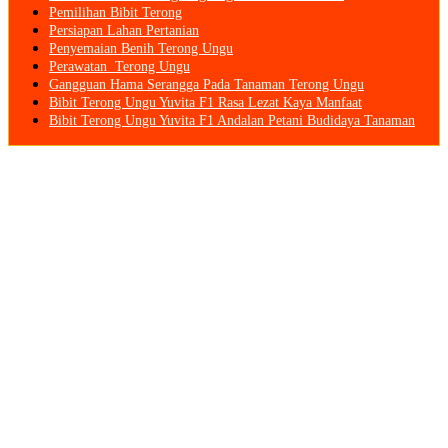
Pemilihan Bibit Terong
Persiapan Lahan Pertanian
Penyemaian Benih Terong Ungu
Perawatan Terong Ungu
Gangguan Hama Serangga Pada Tanaman Terong Ungu
Bibit Terong Ungu Yuvita F1 Rasa Lezat Kaya Manfaat
Bibit Terong Ungu Yuvita F1 Andalan Petani Budidaya Tanaman