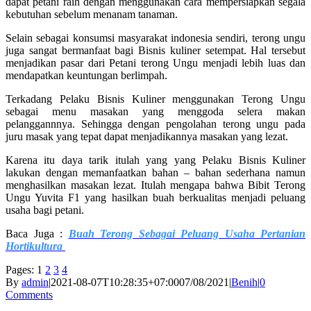
dapat petani raih dengan menggunakan cara mempersiapkan segala
kebutuhan sebelum menanam tanaman.
Selain sebagai konsumsi masyarakat indonesia sendiri, terong ungu
juga sangat bermanfaat bagi Bisnis kuliner setempat. Hal tersebut
menjadikan pasar dari Petani terong Ungu menjadi lebih luas dan
mendapatkan keuntungan berlimpah.
Terkadang Pelaku Bisnis Kuliner menggunakan Terong Ungu
sebagai menu masakan yang menggoda selera makan
pelanggannnya. Sehingga dengan pengolahan terong ungu pada
juru masak yang tepat dapat menjadikannya masakan yang lezat.
Karena itu daya tarik itulah yang yang Pelaku Bisnis Kuliner
lakukan dengan memanfaatkan bahan – bahan sederhana namun
menghasilkan masakan lezat. Itulah mengapa bahwa Bibit Terong
Ungu Yuvita F1 yang hasilkan buah berkualitas menjadi peluang
usaha bagi petani.
Baca Juga :
Buah Terong Sebagai Peluang Usaha Pertanian
Hortikultura
Pages:
1
2
3
4
By
admin
|
2021-08-07T10:28:35+07:00
07/08/2021
|
Benih
|
0
Comments