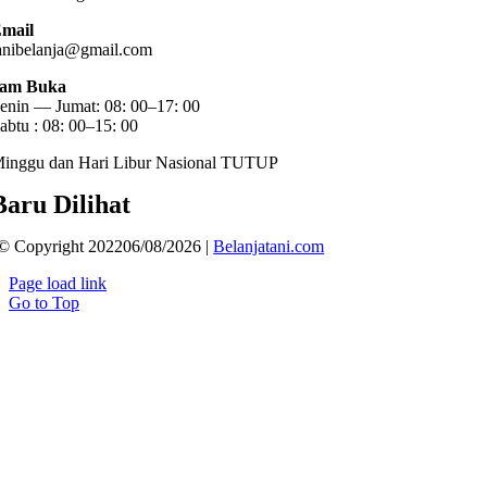
mail
anibelanja@gmail.com
am Buka
enin — Jumat: 08: 00–17: 00
abtu : 08: 00–15: 00
inggu dan Hari Libur Nasional TUTUP
Baru Dilihat
© Copyright 202206/08/2026 |
Belanjatani.com
Page load link
Go to Top