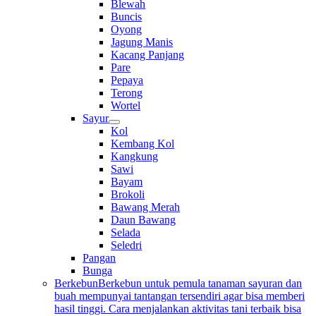
Blewah
Buncis
Oyong
Jagung Manis
Kacang Panjang
Pare
Pepaya
Terong
Wortel
Sayur
Kol
Kembang Kol
Kangkung
Sawi
Bayam
Brokoli
Bawang Merah
Daun Bawang
Selada
Seledri
Pangan
Bunga
Berkebun
Berkebun untuk pemula tanaman sayuran dan
buah mempunyai tantangan tersendiri agar bisa memberi
hasil tinggi. Cara menjalankan aktivitas tani terbaik bisa