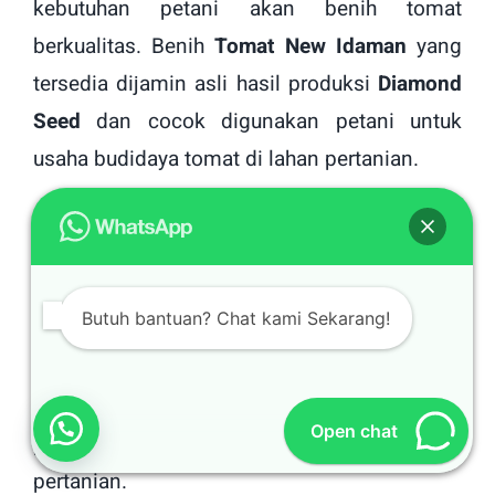
kebutuhan petani akan benih tomat
berkualitas. Benih
Tomat New Idaman
yang
tersedia dijamin asli hasil produksi
Diamond
Seed
dan cocok digunakan petani untuk
usaha budidaya tomat di lahan pertanian.
Selain menyediakan benih
Tomat New
Idaman, Toko Pertanian Online Belanja Tani
juga menjual berbagai macam sarana
Butuh bantuan? Chat kami Sekarang!
pertanian pendukung budidaya tomat. Sarana
pendukung budidaya tanaman tomat
yang
tersedia diantaranya adalah pupuk pertanian,
Open chat
pestisida, zat pengatur tumbuh, dan peralatan
pertanian.