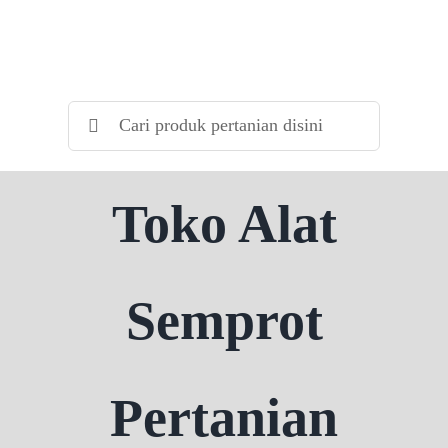
Skip
to
content
Search
for:
Toko Alat
Semprot
Pertanian