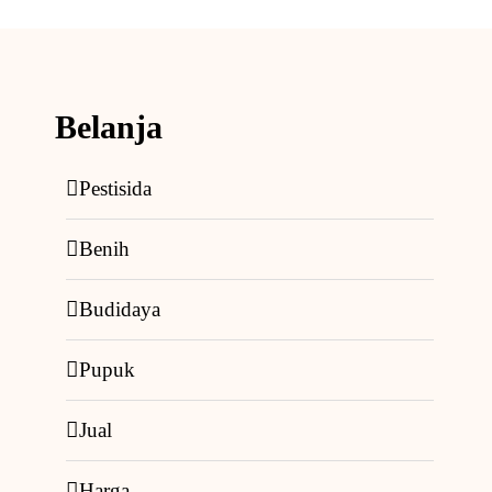
Belanja
Pestisida
Benih
Budidaya
Pupuk
Jual
Harga