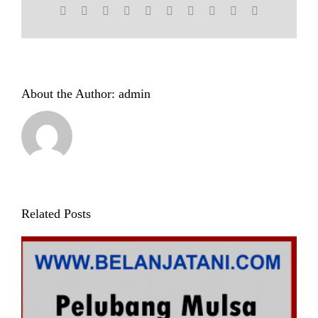
Facebook
X
Reddit
LinkedIn
WhatsApp
Tumblr
Pinterest
Vk
Xing
Email
About the Author:
admin
Related Posts