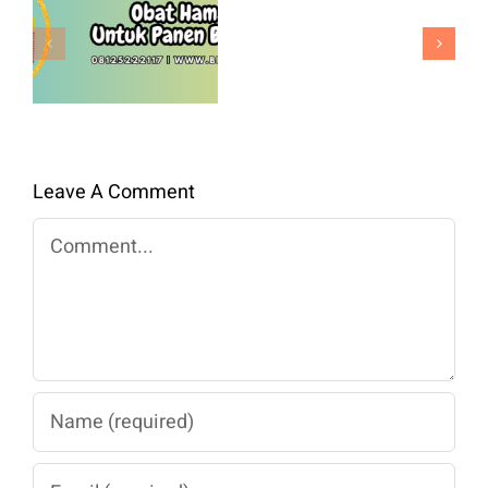
Obat Hama
Nova
Padi Untuk
F1
Panen
Benih
Berkualitas
Premium
Untuk
Panen
Leave A Comment
Maksimal
Comment