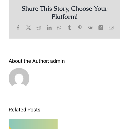
Share This Story, Choose Your
Platform!
Facebook
X
Reddit
LinkedIn
WhatsApp
Tumblr
Pinterest
Vk
Xing
Email
About the Author:
admin
Bibit
Related Posts
Kol
Green