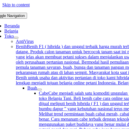
Skip to content
ggle Navigation
Beranda
Belanja
Toko
AntiVirus
Benih
Benih F1 ( hibrida ) dan unggul terbaik harga murah terb
datang. Produk calon tanaman untuk bercocok tanam saat ini m
yang jelas akan membuat petani sukses dalam menjalankan usah
oleh perusahaan pertanian nasional. Bermodal hasil pemuliaan
pemula tanaman sayuran, buah, bunga dan tanaman pangan mempu
pekarangan rumah atau di lahan sempit. Masyarakat kota saat 
Benih untuk usaha dan aktivitas pertanian di toko kami hibrida
lengkap menjadi tujuan belanja online petani Indonesia. Bela
Buah
Cabe
Cabe menjadi salah satu komoditi unggulan p
toko Belanja Tani. Beli benih cabe cara online sa
dijual meliputi benih hibrida ( F1 ) dan unggul 
bumbu dapur ” yang kebutuhan nasional terus me
Melihat trend permintaan buah cabai merah, cabai
benar. Cara menanam cabe terbaik dengan teknolo
menggunakan paket budidaya yang benar mulai d