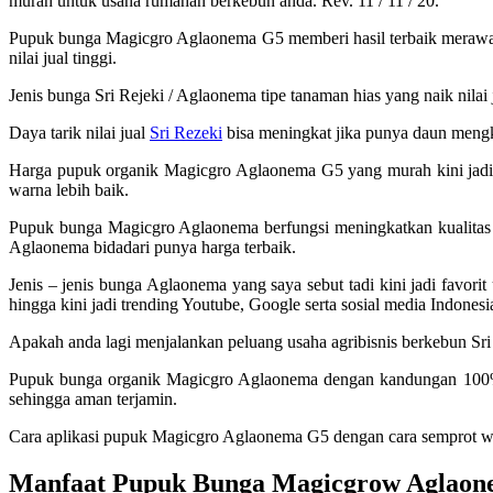
murah untuk usaha rumahan berkebun anda. Rev. 11 / 11 / 20.
Pupuk bunga Magicgro Aglaonema G5 memberi hasil terbaik merawat b
nilai jual tinggi.
Jenis bunga Sri Rejeki / Aglaonema tipe tanaman hias yang naik nilai 
Daya tarik nilai jual
Sri Rezeki
bisa meningkat jika punya daun mengki
Harga pupuk organik Magicgro Aglaonema G5 yang murah kini jadi so
warna lebih baik.
Pupuk bunga Magicgro Aglaonema berfungsi meningkatkan kualitas d
Aglaonema bidadari punya harga terbaik.
Jenis – jenis bunga Aglaonema yang saya sebut tadi kini jadi favo
hingga kini jadi trending Youtube, Google serta sosial media Indonesi
Apakah anda lagi menjalankan peluang usaha agribisnis berkebun Sr
Pupuk bunga organik Magicgro Aglaonema dengan kandungan 100% u
sehingga aman terjamin.
Cara aplikasi pupuk Magicgro Aglaonema G5 dengan cara semprot waktu 
Manfaat Pupuk Bunga Magicgrow Aglaon