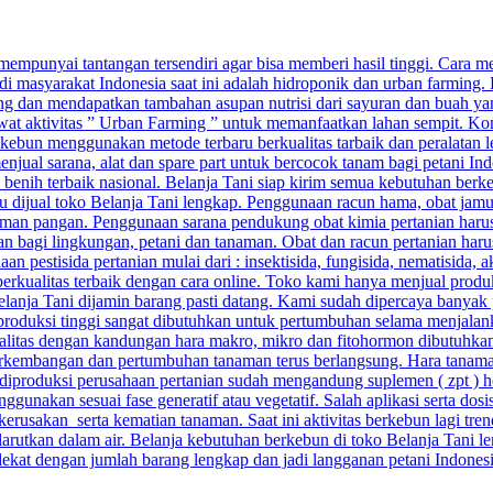
punyai tantangan tersendiri agar bisa memberi hasil tinggi. Cara menj
di masyarakat Indonesia saat ini adalah hidroponik dan urban farming.
g dan mendapatkan tambahan asupan nutrisi dari sayuran dan buah yang
ewat aktivitas ” Urban Farming ” untuk memanfaatkan lahan sempit. Kom
ebun menggunakan metode terbaru berkualitas tarbaik dan peralatan 
njual sarana, alat dan spare part untuk bercocok tanam bagi petani Ind
n benih terbaik nasional. Belanja Tani siap kirim semua kebutuhan berk
baru dijual toko Belanja Tani lengkap. Penggunaan racun hama, obat ja
man pangan. Penggunaan sarana pendukung obat kimia pertanian harus 
aman bagi lingkungan, petani dan tanaman. Obat dan racun pertanian ha
pestisida pertanian mulai dari : insektisida, fungisida, nematisida, ak
berkualitas terbaik dengan cara online. Toko kami hanya menjual prod
 Belanja Tani dijamin barang pasti datang. Kami sudah dipercaya banyak 
 produksi tinggi sangat dibutuhkan untuk pertumbuhan selama menjalan
alitas dengan kandungan hara makro, mikro dan fitohormon dibutuhkan a
kembangan dan pertumbuhan tanaman terus berlangsung. Hara tanaman 
ang diproduksi perusahaan pertanian sudah mengandung suplemen ( zpt ) 
unakan sesuai fase generatif atau vegetatif. Salah aplikasi serta do
sakan serta kematian tanaman. Saat ini aktivitas berkebun lagi trend
arutkan dalam air. Belanja kebutuhan berkebun di toko Belanja Tani le
rdekat dengan jumlah barang lengkap dan jadi langganan petani Indones