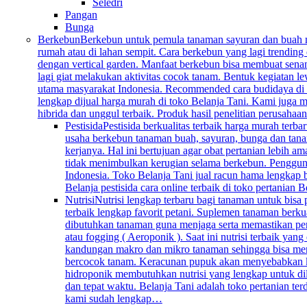
Seledri
Pangan
Bunga
Berkebun
Berkebun untuk pemula tanaman sayuran dan buah mem
rumah atau di lahan sempit. Cara berkebun yang lagi trending 
dengan vertical garden. Manfaat berkebun bisa membuat senan
lagi giat melakukan aktivitas cocok tanam. Bentuk kegiatan l
utama masyarakat Indonesia. Recommended cara budidaya di k
lengkap dijual harga murah di toko Belanja Tani. Kami juga me
hibrida dan unggul terbaik. Produk hasil penelitian perusahaa
Pestisida
Pestisida berkualitas terbaik harga murah ter
usaha berkebun tanaman buah, sayuran, bunga dan tana
kerjanya. Hal ini bertujuan agar obat pertanian lebih 
tidak menimbulkan kerugian selama berkebun. Penggunaan 
Indonesia. Toko Belanja Tani jual racun hama lengkap 
Belanja pestisida cara online terbaik di toko pertanian
Nutrisi
Nutrisi lengkap terbaru bagi tanaman untuk bisa
terbaik lengkap favorit petani. Suplemen tanaman berku
dibutuhkan tanaman guna menjaga serta memastikan per
atau fogging ( Aeroponik ). Saat ini nutrisi terbaik y
kandungan makro dan mikro tanaman sehingga bisa mengg
bercocok tanam. Keracunan pupuk akan menyebabkan keru
hidroponik membutuhkan nutrisi yang lengkap untuk dil
dan tepat waktu. Belanja Tani adalah toko pertanian te
kami sudah lengkap…