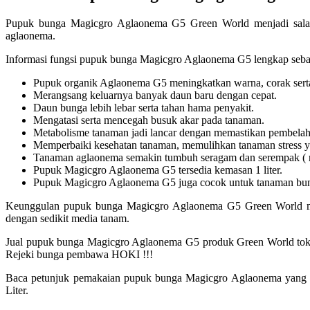
Pupuk bunga Magicgro Aglaonema G5 Green World menjadi salah s
aglaonema.
Informasi fungsi pupuk bunga Magicgro Aglaonema G5 lengkap sebag
Pupuk organik Aglaonema G5 meningkatkan warna, corak serta 
Merangsang keluarnya banyak daun baru dengan cepat.
Daun bunga lebih lebar serta tahan hama penyakit.
Mengatasi serta mencegah busuk akar pada tanaman.
Metabolisme tanaman jadi lancar dengan memastikan pembelahan
Memperbaiki kesehatan tanaman, memulihkan tanaman stress y
Tanaman aglaonema semakin tumbuh seragam dan serempak ( ro
Pupuk Magicgro Aglaonema G5 tersedia kemasan 1 liter.
Pupuk Magicgro Aglaonema G5 juga cocok untuk tanaman bung
Keunggulan pupuk bunga Magicgro Aglaonema G5 Green World mamp
dengan sedikit media tanam.
Jual pupuk bunga Magicgro Aglaonema G5 produk Green World toko Be
Rejeki bunga pembawa HOKI !!!
Baca petunjuk pemakaian pupuk bunga Magicgro Aglaonema yang t
Liter.