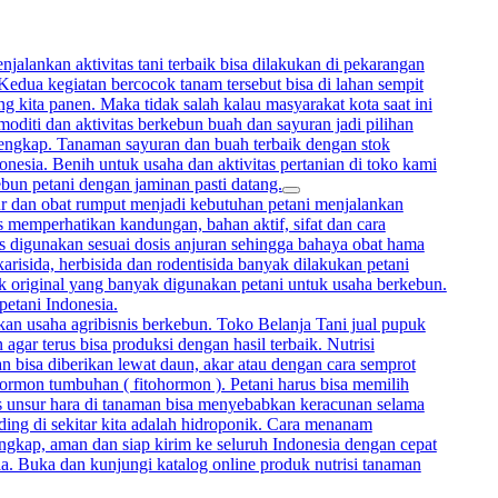
alankan aktivitas tani terbaik bisa dilakukan di pekarangan
 Kedua kegiatan bercocok tanam tersebut bisa di lahan sempit
 kita panen. Maka tidak salah kalau masyarakat kota saat ini
oditi dan aktivitas berkebun buah dan sayuran jadi pilihan
lengkap. Tanaman sayuran dan buah terbaik dengan stok
onesia. Benih untuk usaha dan aktivitas pertanian di toko kami
ebun petani dengan jaminan pasti datang.
mur dan obat rumput menjadi kebutuhan petani menjalankan
memperhatikan kandungan, bahan aktif, sifat dan cara
rus digunakan sesuai dosis anjuran sehingga bahaya obat hama
arisida, herbisida dan rodentisida banyak dilakukan petani
uk original yang banyak digunakan petani untuk usaha berkebun.
petani Indonesia.
kan usaha agribisnis berkebun. Toko Belanja Tani jual pupuk
gar terus bisa produksi dengan hasil terbaik. Nutrisi
bisa diberikan lewat daun, akar atau dengan cara semprot
hormon tumbuhan ( fitohormon ). Petani harus bisa memilih
sis unsur hara di tanaman bisa menyebabkan keracunan selama
ing di sekitar kita adalah hidroponik. Cara menanam
ngkap, aman dan siap kirim ke seluruh Indonesia dengan cepat
ia. Buka dan kunjungi katalog online produk nutrisi tanaman