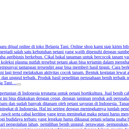
aru dijual online di toko Belanja Tani. Online shop kami siap kirim bibi
enjadi salah satu kebutuhan petani yang wajib dipenuhi dengan sumber j
a agribisnis berkebun. Cikal bakal tanaman untuk bercocok tanam yang 
 koleksi plasma nutfah tersebut petani akan bisa terjamin dalam meng
nyai tantangan tersendiri agar bisa memberi hasil tinggi. Cara berkeb
ini lagi trend melakukan aktivitas cocok tanam. Bentuk kegiatan lewat
 dan unggul terbaik. Produk hasil penelitian perusahaan benih terbaik n
nja Tani…
ertanian di Indonesia terutama untuk petani hortikultura. Jual benih ca
at ini bisa dilakukan dengan cepat, dengan jaminan produk asli perusah
terbaru dan sudah banyak ditanam oleh petani sayuran di Indonesia. Ta
ningkat di Indonesia. Hal ini seiring dengan meningkatnya jumlah pen
 rawit serta cabai keriting yang terus meningkat maka petani harus me
gi budidaya terbaru yang lengkap harus dikuasai petani selama usaha 
ari pengolahan lahan, pemilihan benih unggul, perawatan, pemupukan