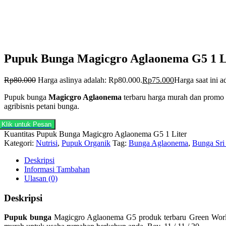
Pupuk Bunga Magicgro Aglaonema G5 1 L
Rp
80.000
Harga aslinya adalah: Rp80.000.
Rp
75.000
Harga saat ini 
Pupuk bunga
Magicgro Aglaonema
terbaru harga murah dan promo
agribisnis petani bunga.
Klik untuk Pesan
Kuantitas Pupuk Bunga Magicgro Aglaonema G5 1 Liter
Kategori:
Nutrisi
,
Pupuk Organik
Tag:
Bunga Aglaonema
,
Bunga Sri
Deskripsi
Informasi Tambahan
Ulasan (0)
Deskripsi
Pupuk bunga
Magicgro Aglaonema G5 produk terbaru Green World 