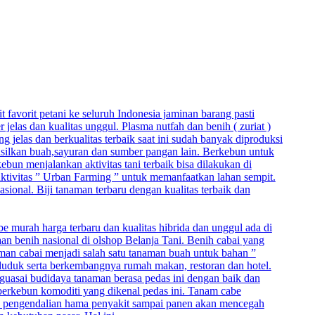
t favorit petani ke seluruh Indonesia jaminan barang pasti
elas dan kualitas unggul. Plasma nutfah dan benih ( zuriat )
jelas dan berkualitas terbaik saat ini sudah banyak diproduksi
hasilkan buah,sayuran dan sumber pangan lain. Berkebun untuk
un menjalankan aktivitas tani terbaik bisa dilakukan di
 aktivitas ” Urban Farming ” untuk memanfaatkan lahan sempit.
asional. Biji tanaman terbaru dengan kualitas terbaik dan
be murah harga terbaru dan kualitas hibrida dan unggul ada di
aan benih nasional di olshop Belanja Tani. Benih cabai yang
naman cabai menjadi salah satu tanaman buah untuk bahan ”
duduk serta berkembangnya rumah makan, restoran dan hotel.
nguasai budidaya tanaman berasa pedas ini dengan baik dan
berkebun komoditi yang dikenal pedas ini. Tanam cabe
, pengendalian hama penyakit sampai panen akan mencegah