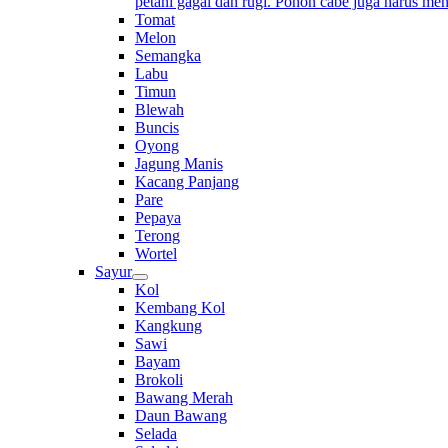
petani gagal dan rugi. Pohon cabe juga harus me
Tomat
Melon
Semangka
Labu
Timun
Blewah
Buncis
Oyong
Jagung Manis
Kacang Panjang
Pare
Pepaya
Terong
Wortel
Sayur
Kol
Kembang Kol
Kangkung
Sawi
Bayam
Brokoli
Bawang Merah
Daun Bawang
Selada