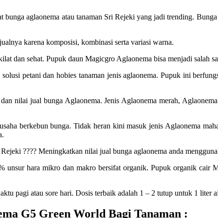
unga aglaonema atau tanaman Sri Rejeki yang jadi trending. Bunga j
jualnya karena komposisi, kombinasi serta variasi warna.
lat dan sehat. Pupuk daun Magicgro Aglaonema bisa menjadi salah satu
lusi petani dan hobies tanaman jenis aglaonema. Pupuk ini berfungs
an nilai jual bunga Aglaonema. Jenis Aglaonema merah, Aglaonema l
rit usaha berkebun bunga. Tidak heran kini masuk jenis Aglaonema mah
a.
i Rejeki ???? Meningkatkan nilai jual bunga aglaonema anda menggun
nsur hara mikro dan makro bersifat organik. Pupuk organik cair M
pagi atau sore hari. Dosis terbaik adalah 1 – 2 tutup untuk 1 liter ai
ema G5 Green World Bagi Tanaman :