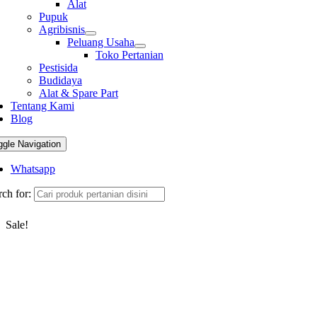
Alat
Pupuk
Agribisnis
Peluang Usaha
Toko Pertanian
Pestisida
Budidaya
Alat & Spare Part
Tentang Kami
Blog
ggle Navigation
Whatsapp
ch for:
Sale!