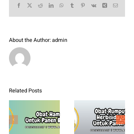
Facebook
X
Reddit
LinkedIn
WhatsApp
Tumblr
Pinterest
Vk
Xing
Email
About the Author:
admin
Related Posts
Obat
Rumput
Obat Hama
Convey
Padi Untuk
Herbisida
Panen
Unggulan