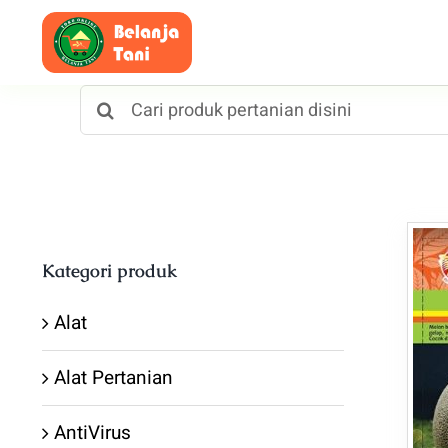
Skip
to
content
Search
for:
Kategori produk
Alat
Alat Pertanian
AntiVirus