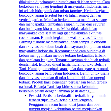
dilakukan di pekarangan rumah atau di lahan sempit. Cara
berkebun yang lagi trending di masyarakat Indonesia saat
ini adalah hidroponik dan urban farming. Kedua kegiatan
bercocok tanam tersebut bisa di lahan sempit dengan
vertical garden. Manfaat berkebun bisa membuat senang
dan mendapatkan tambahan asupan nutrisi dari sayuran
dan buah yang kita panen. Maka tidak salah kalau
masyarakat kota saat ini lagi giat melakukan aktivitas
cocok tanam. Bentuk kegiatan lewat aktivitas ” Urban
Farming ” untuk memanfaatkan lahan sempit. Komoditi
dan aktivitas berkebun buah dan sayuran jadi pilihan utam
masyarakat Indonesia. Recommended cara budidaya di
kebun menggunakan metode terbaru berkualitas tarbaik
dan peralatan lengkap. Tanaman sayuran dan buah terbaik
dengan stok lengkap dijual harga murah di toko Belanja
Tani. Kami juga menjual sarana, alat dan spare part untuk
bercocok tanam bagi petani Indonesia. Benih untuk usaha
dan aktivitas pertanian di toko kami hibrida dan unggul
terbaik. Produk hasil penelitian perusahaan benih terbaik
nasional. Belanja Tani siap kirim semua kebutuhan
berkebun petani dengan jaminan pasti datang.
Pestisida
Pestisida berkualitas terbaik harga murah
terbaru dijual toko Belanja Tani lengkap.
Penggunaan racun hama, obat jamur dan obat
rumput menjadi kebutuhan petani menjalankan