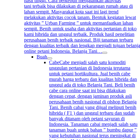
hasil tinggi. Cara berkebun menjalankan aktivitas
tani terbaik bisa dilakukan di pekarangan rumah atau di
lahan sempit. Masyarakat kota saat ini lagi trend
melakukan aktivitas cocok tanam. Bentuk kegiatan lewat
aktivitas ” Urban Farming ” untuk memanfaatkan lahan
sempit. Benih untuk usaha dan aktivitas pertanian di toko
kami hibrida dan unggul terbaik. Produk hasil penelitian
perusahaan benih terbaik nasional. Biji tanaman terbaru
dengan kualitas terbaik dan lengkap menjadi tujuan belanj
online petani Indonesia. Belanja Tani…
Buah
Cabe
Cabe menjadi salah satu komoditi
unggulan pertanian di Indonesia terutama
untuk petani hortikultura. Jual benih cabe
murah harga terbaru dan kualitas hibrida dan
unggul ada di toko Belanja Tani. Beli benih
cabe cara online saat ini bisa dilakukan
dengan cepat, dengan jaminan produk asli
perusahaan benih nasional di olshop Belanja
Tani. Benih cabai yang dijual meliputi benih
hibrida ( F1 ) dan unggul terbaru dan sudah
banyak ditanam oleh petani sayuran di
Indonesia. Tanaman cabai menjadi salah satu
tanaman buah untuk bahan ” bumbu dapur ”
yang kebutuhan nasional terus meningkat di