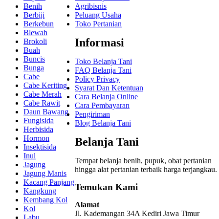
Benih
Agribisnis
Berbiji
Peluang Usaha
Berkebun
Toko Pertanian
Blewah
Informasi
Brokoli
Buah
Buncis
Toko Belanja Tani
Bunga
FAQ Belanja Tani
Cabe
Policy Privacy
Cabe Keriting
Syarat Dan Ketentuan
Cabe Merah
Cara Belanja Online
Cabe Rawit
Cara Pembayaran
Daun Bawang
Pengiriman
Fungisida
Blog Belanja Tani
Herbisida
Hormon
Belanja Tani
Insektisida
Inul
Tempat belanja benih, pupuk, obat pertanian
Jagung
hingga alat pertanian terbaik
harga terjangkau.
Jagung Manis
Kacang Panjang
Temukan Kami
Kangkung
Kembang Kol
Alamat
Kol
Jl. Kademangan 34A Kediri
Jawa Timur
Labu