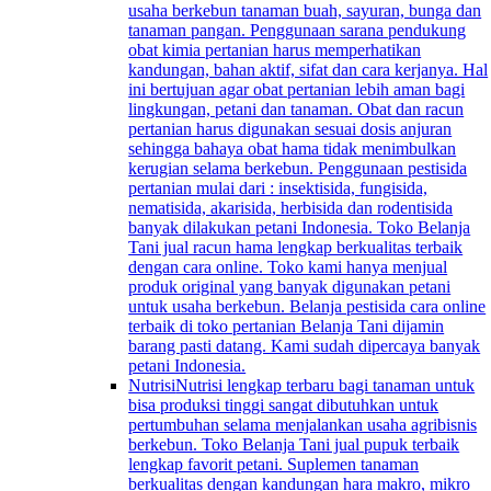
usaha berkebun tanaman buah, sayuran, bunga dan
tanaman pangan. Penggunaan sarana pendukung
obat kimia pertanian harus memperhatikan
kandungan, bahan aktif, sifat dan cara kerjanya. Hal
ini bertujuan agar obat pertanian lebih aman bagi
lingkungan, petani dan tanaman. Obat dan racun
pertanian harus digunakan sesuai dosis anjuran
sehingga bahaya obat hama tidak menimbulkan
kerugian selama berkebun. Penggunaan pestisida
pertanian mulai dari : insektisida, fungisida,
nematisida, akarisida, herbisida dan rodentisida
banyak dilakukan petani Indonesia. Toko Belanja
Tani jual racun hama lengkap berkualitas terbaik
dengan cara online. Toko kami hanya menjual
produk original yang banyak digunakan petani
untuk usaha berkebun. Belanja pestisida cara online
terbaik di toko pertanian Belanja Tani dijamin
barang pasti datang. Kami sudah dipercaya banyak
petani Indonesia.
Nutrisi
Nutrisi lengkap terbaru bagi tanaman untuk
bisa produksi tinggi sangat dibutuhkan untuk
pertumbuhan selama menjalankan usaha agribisnis
berkebun. Toko Belanja Tani jual pupuk terbaik
lengkap favorit petani. Suplemen tanaman
berkualitas dengan kandungan hara makro, mikro