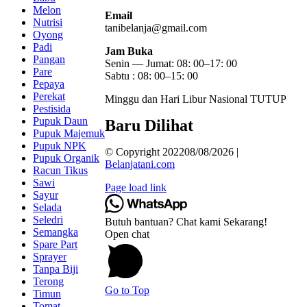
Melon
Email
Nutrisi
tanibelanja@gmail.com
Oyong
Padi
Jam Buka
Pangan
Senin — Jumat: 08: 00–17: 00
Pare
Sabtu : 08: 00–15: 00
Pepaya
Perekat
Minggu dan Hari Libur Nasional TUTUP
Pestisida
Pupuk Daun
Baru Dilihat
Pupuk Majemuk
Pupuk NPK
© Copyright 202208/08/2026 |
Pupuk Organik
Belanjatani.com
Racun Tikus
Sawi
Page load link
Sayur
Selada
Seledri
Butuh bantuan? Chat kami Sekarang!
Semangka
Open chat
Spare Part
Sprayer
Tanpa Biji
Terong
Go to Top
Timun
Tomat