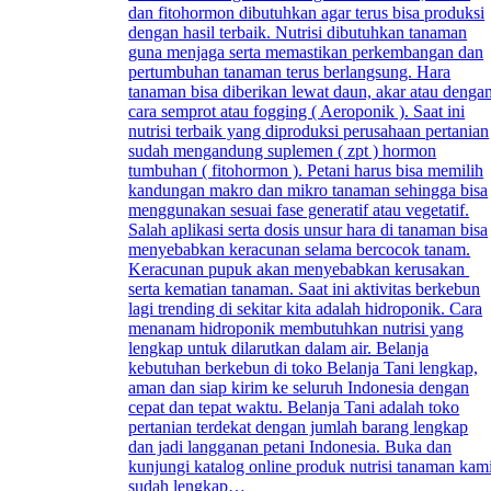
dan fitohormon dibutuhkan agar terus bisa produksi
dengan hasil terbaik. Nutrisi dibutuhkan tanaman
guna menjaga serta memastikan perkembangan dan
pertumbuhan tanaman terus berlangsung. Hara
tanaman bisa diberikan lewat daun, akar atau denga
cara semprot atau fogging ( Aeroponik ). Saat ini
nutrisi terbaik yang diproduksi perusahaan pertanian
sudah mengandung suplemen ( zpt ) hormon
tumbuhan ( fitohormon ). Petani harus bisa memilih
kandungan makro dan mikro tanaman sehingga bisa
menggunakan sesuai fase generatif atau vegetatif.
Salah aplikasi serta dosis unsur hara di tanaman bisa
menyebabkan keracunan selama bercocok tanam.
Keracunan pupuk akan menyebabkan kerusakan
serta kematian tanaman. Saat ini aktivitas berkebun
lagi trending di sekitar kita adalah hidroponik. Cara
menanam hidroponik membutuhkan nutrisi yang
lengkap untuk dilarutkan dalam air. Belanja
kebutuhan berkebun di toko Belanja Tani lengkap,
aman dan siap kirim ke seluruh Indonesia dengan
cepat dan tepat waktu. Belanja Tani adalah toko
pertanian terdekat dengan jumlah barang lengkap
dan jadi langganan petani Indonesia. Buka dan
kunjungi katalog online produk nutrisi tanaman kam
sudah lengkap…