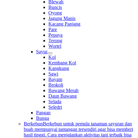
Blewah
Buncis
Oyong
Jagung Manis
Kacang Panjang
Pare
Pepaya
Terong
Wortel
Sayur
Kol
Kembang Kol
Kangkung
Sawi
Bayam
Brokoli
Bawang Merah
Daun Bawang
Selada
Seledri
Pangan
Bunga
Berkebun
Berkebun untuk pemula tanaman sayuran dan
buah mempunyai tantangan tersendiri agar bisa memberi
hasil tinggi. Cara menjalankan aktivitas tani terbaik bisa