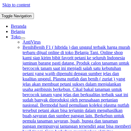
Skip to content
Toggle Navigation
Beranda
Belanja
Toko
AntiVirus
Benih
Benih F1 ( hibrida ) dan unggul terbaik harga murah
terbaru dijual online di toko Belanja Tani. Online shop
kami siap kirim bibit favorit petani ke seluruh Indonesia
jaminan barang pasti datang. Produk calon tanaman untuk
bercocok tanam saat ini menjadi salah satu kebutuhan
petani yang wajib dipenuhi dengan sumber jelas dan
kualitas unggul. Plasma nutfah dan benih ( zuriat ) yang
jelas akan membuat petani sukses dalam menjalankan
usaha agribisnis berkebun. Cikal bakal tanaman untuk
bercocok tanam yang jelas dan berkualitas terbaik saat ini
sudah banyak diproduksi oleh perusahaan pertanian
nasional. Bermodal hasil pemuliaan koleksi plasma nutfah
tersebut petani akan bisa terjamin dalam menghasilkan
buah,sayuran dan sumber pangan lain. Berkebun untuk
pemula tanaman sayuran, buah, bunga dan tanaman
pangan mempunyai tantangan tersendiri agar bisa memberi