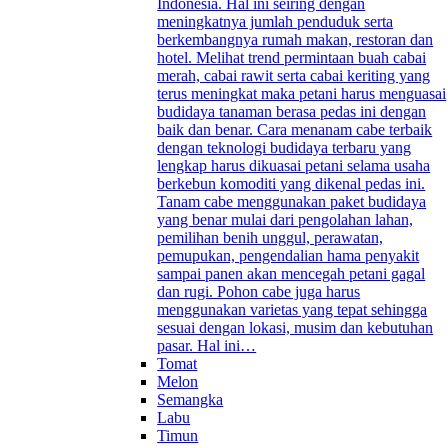
Indonesia. Hal ini seiring dengan
meningkatnya jumlah penduduk serta
berkembangnya rumah makan, restoran dan
hotel. Melihat trend permintaan buah cabai
merah, cabai rawit serta cabai keriting yang
terus meningkat maka petani harus menguasai
budidaya tanaman berasa pedas ini dengan
baik dan benar. Cara menanam cabe terbaik
dengan teknologi budidaya terbaru yang
lengkap harus dikuasai petani selama usaha
berkebun komoditi yang dikenal pedas ini.
Tanam cabe menggunakan paket budidaya
yang benar mulai dari pengolahan lahan,
pemilihan benih unggul, perawatan,
pemupukan, pengendalian hama penyakit
sampai panen akan mencegah petani gagal
dan rugi. Pohon cabe juga harus
menggunakan varietas yang tepat sehingga
sesuai dengan lokasi, musim dan kebutuhan
pasar. Hal ini…
Tomat
Melon
Semangka
Labu
Timun