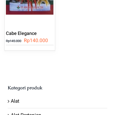
Cabe Elegance
Harga
Harga
Rp
140.000
Rp
145.000
aslinya
saat
adalah:
ini
Rp145.000.
adalah:
Rp140.000.
Kategori produk
Alat