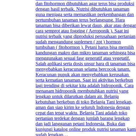
dan fitohormon dibutuhkan agar terus bisa produksi
dengan hasil terbaik. Nutrisi dibutuhkan tanaman
guna menjaga serta memastikan perkembangan dan
pertumbuhan tanaman terus berlangsung. Hara
tanaman bisa diberikan lewat daun, akar atau denga
cara semprot atau fogging ( Aeroponik ). Saat ini
nutrisi terbaik yang diproduksi perusahaan pertanian
sudah mengandung suplemen ( zpt ) hormon
tumbuhan ( fitohormon ). Petani harus bisa memilih
kandungan makro dan mikro tanaman sehingga bisa
menggunakan sesuai fase generatif atau vegetatif.
Salah aplikasi serta dosis unsur hara di tanaman bisa
menyebabkan keracunan selama bercocok tanam.
Keracunan pupuk akan menyebabkan kerusakan
serta kematian tanaman. Saat ini aktivitas berkebun
lagi trending di sekitar kita adalah hidroponik. Cara
menanam hidroponik membutuhkan nutrisi yang
lengkap untuk dilarutkan dalam air. Belanja
kebutuhan berkebun di toko Belanja Tani lengkap,
aman dan siap kirim ke seluruh Indonesia dengan
cepat dan tepat waktu. Belanja Tani adalah toko
pertanian terdekat dengan jumlah barang lengkap
dan jadi langganan petani Indonesia. Buka dan
kunjungi katalog online produk nutrisi tanaman kam
sudah lengkap…