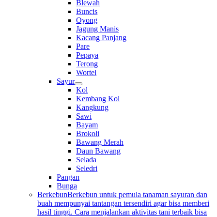
Blewah
Buncis
Oyong
Jagung Manis
Kacang Panjang
Pare
Pepaya
Terong
Wortel
Sayur
Kol
Kembang Kol
Kangkung
Sawi
Bayam
Brokoli
Bawang Merah
Daun Bawang
Selada
Seledri
Pangan
Bunga
Berkebun
Berkebun untuk pemula tanaman sayuran dan
buah mempunyai tantangan tersendiri agar bisa memberi
hasil tinggi. Cara menjalankan aktivitas tani terbaik bisa