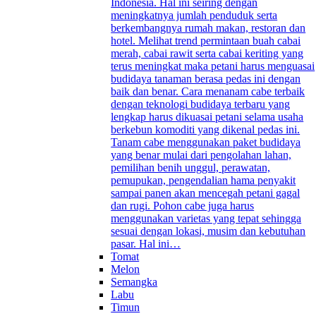
Indonesia. Hal ini seiring dengan
meningkatnya jumlah penduduk serta
berkembangnya rumah makan, restoran dan
hotel. Melihat trend permintaan buah cabai
merah, cabai rawit serta cabai keriting yang
terus meningkat maka petani harus menguasai
budidaya tanaman berasa pedas ini dengan
baik dan benar. Cara menanam cabe terbaik
dengan teknologi budidaya terbaru yang
lengkap harus dikuasai petani selama usaha
berkebun komoditi yang dikenal pedas ini.
Tanam cabe menggunakan paket budidaya
yang benar mulai dari pengolahan lahan,
pemilihan benih unggul, perawatan,
pemupukan, pengendalian hama penyakit
sampai panen akan mencegah petani gagal
dan rugi. Pohon cabe juga harus
menggunakan varietas yang tepat sehingga
sesuai dengan lokasi, musim dan kebutuhan
pasar. Hal ini…
Tomat
Melon
Semangka
Labu
Timun