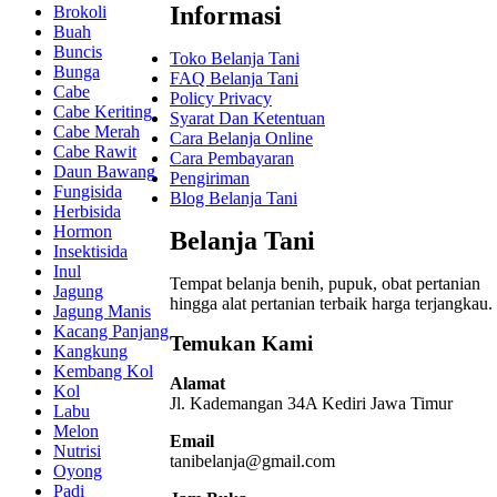
Informasi
Brokoli
Buah
Buncis
Toko Belanja Tani
Bunga
FAQ Belanja Tani
Cabe
Policy Privacy
Cabe Keriting
Syarat Dan Ketentuan
Cabe Merah
Cara Belanja Online
Cabe Rawit
Cara Pembayaran
Daun Bawang
Pengiriman
Fungisida
Blog Belanja Tani
Herbisida
Hormon
Belanja Tani
Insektisida
Inul
Tempat belanja benih, pupuk, obat pertanian
Jagung
hingga alat pertanian terbaik
harga terjangkau.
Jagung Manis
Kacang Panjang
Temukan Kami
Kangkung
Kembang Kol
Alamat
Kol
Jl. Kademangan 34A Kediri
Jawa Timur
Labu
Melon
Email
Nutrisi
tanibelanja@gmail.com
Oyong
Padi