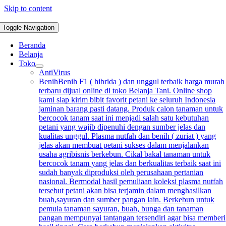
Skip to content
Toggle Navigation
Beranda
Belanja
Toko
AntiVirus
Benih
Benih F1 ( hibrida ) dan unggul terbaik harga murah
terbaru dijual online di toko Belanja Tani. Online shop
kami siap kirim bibit favorit petani ke seluruh Indonesia
jaminan barang pasti datang. Produk calon tanaman untuk
bercocok tanam saat ini menjadi salah satu kebutuhan
petani yang wajib dipenuhi dengan sumber jelas dan
kualitas unggul. Plasma nutfah dan benih ( zuriat ) yang
jelas akan membuat petani sukses dalam menjalankan
usaha agribisnis berkebun. Cikal bakal tanaman untuk
bercocok tanam yang jelas dan berkualitas terbaik saat ini
sudah banyak diproduksi oleh perusahaan pertanian
nasional. Bermodal hasil pemuliaan koleksi plasma nutfah
tersebut petani akan bisa terjamin dalam menghasilkan
buah,sayuran dan sumber pangan lain. Berkebun untuk
pemula tanaman sayuran, buah, bunga dan tanaman
pangan mempunyai tantangan tersendiri agar bisa memberi