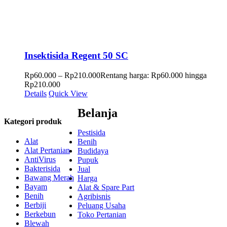
Insektisida Regent 50 SC
Rp
60.000
–
Rp
210.000
Rentang harga: Rp60.000 hingga
Rp210.000
Details
Quick View
Belanja
Kategori produk
Pestisida
Alat
Benih
Alat Pertanian
Budidaya
AntiVirus
Pupuk
Bakterisida
Jual
Bawang Merah
Harga
Bayam
Alat & Spare Part
Benih
Agribisnis
Berbiji
Peluang Usaha
Berkebun
Toko Pertanian
Blewah