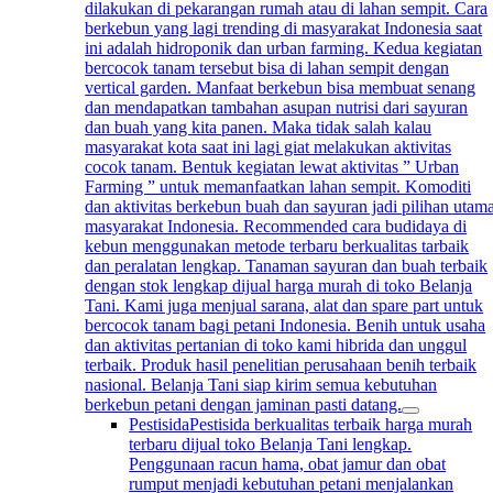
dilakukan di pekarangan rumah atau di lahan sempit. Cara
berkebun yang lagi trending di masyarakat Indonesia saat
ini adalah hidroponik dan urban farming. Kedua kegiatan
bercocok tanam tersebut bisa di lahan sempit dengan
vertical garden. Manfaat berkebun bisa membuat senang
dan mendapatkan tambahan asupan nutrisi dari sayuran
dan buah yang kita panen. Maka tidak salah kalau
masyarakat kota saat ini lagi giat melakukan aktivitas
cocok tanam. Bentuk kegiatan lewat aktivitas ” Urban
Farming ” untuk memanfaatkan lahan sempit. Komoditi
dan aktivitas berkebun buah dan sayuran jadi pilihan utam
masyarakat Indonesia. Recommended cara budidaya di
kebun menggunakan metode terbaru berkualitas tarbaik
dan peralatan lengkap. Tanaman sayuran dan buah terbaik
dengan stok lengkap dijual harga murah di toko Belanja
Tani. Kami juga menjual sarana, alat dan spare part untuk
bercocok tanam bagi petani Indonesia. Benih untuk usaha
dan aktivitas pertanian di toko kami hibrida dan unggul
terbaik. Produk hasil penelitian perusahaan benih terbaik
nasional. Belanja Tani siap kirim semua kebutuhan
berkebun petani dengan jaminan pasti datang.
Pestisida
Pestisida berkualitas terbaik harga murah
terbaru dijual toko Belanja Tani lengkap.
Penggunaan racun hama, obat jamur dan obat
rumput menjadi kebutuhan petani menjalankan