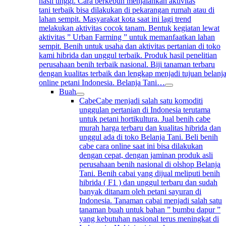
hasil tinggi. Cara berkebun menjalankan aktivitas
tani terbaik bisa dilakukan di pekarangan rumah atau di
lahan sempit. Masyarakat kota saat ini lagi trend
melakukan aktivitas cocok tanam. Bentuk kegiatan lewat
aktivitas ” Urban Farming ” untuk memanfaatkan lahan
sempit. Benih untuk usaha dan aktivitas pertanian di toko
kami hibrida dan unggul terbaik. Produk hasil penelitian
perusahaan benih terbaik nasional. Biji tanaman terbaru
dengan kualitas terbaik dan lengkap menjadi tujuan belanj
online petani Indonesia. Belanja Tani…
Buah
Cabe
Cabe menjadi salah satu komoditi
unggulan pertanian di Indonesia terutama
untuk petani hortikultura. Jual benih cabe
murah harga terbaru dan kualitas hibrida dan
unggul ada di toko Belanja Tani. Beli benih
cabe cara online saat ini bisa dilakukan
dengan cepat, dengan jaminan produk asli
perusahaan benih nasional di olshop Belanja
Tani. Benih cabai yang dijual meliputi benih
hibrida ( F1 ) dan unggul terbaru dan sudah
banyak ditanam oleh petani sayuran di
Indonesia. Tanaman cabai menjadi salah satu
tanaman buah untuk bahan ” bumbu dapur ”
yang kebutuhan nasional terus meningkat di