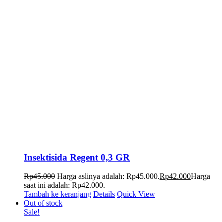
Insektisida Regent 0,3 GR
Rp
45.000
Harga aslinya adalah: Rp45.000.
Rp
42.000
Harga
saat ini adalah: Rp42.000.
Tambah ke keranjang
Details
Quick View
Out of stock
Sale!