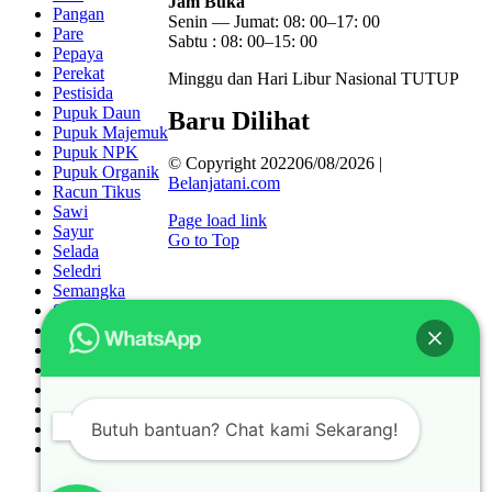
Jam Buka
Pangan
Senin — Jumat: 08: 00–17: 00
Pare
Sabtu : 08: 00–15: 00
Pepaya
Perekat
Minggu dan Hari Libur Nasional TUTUP
Pestisida
Pupuk Daun
Baru Dilihat
Pupuk Majemuk
Pupuk NPK
© Copyright 202206/08/2026 |
Pupuk Organik
Belanjatani.com
Racun Tikus
Sawi
Page load link
Sayur
Go to Top
Selada
Seledri
Semangka
Spare Part
Sprayer
Tanpa Biji
Terong
Timun
Tomat
Butuh bantuan? Chat kami Sekarang!
Uncategorized
Wortel