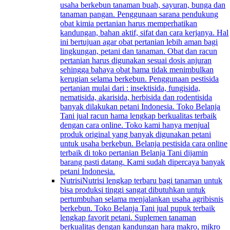
usaha berkebun tanaman buah, sayuran, bunga dan
tanaman pangan. Penggunaan sarana pendukung
obat kimia pertanian harus memperhatikan
kandungan, bahan aktif, sifat dan cara kerjanya. Hal
ini bertujuan agar obat pertanian lebih aman bagi
lingkungan, petani dan tanaman. Obat dan racun
pertanian harus digunakan sesuai dosis anjuran
sehingga bahaya obat hama tidak menimbulkan
kerugian selama berkebun. Penggunaan pestisida
pertanian mulai dari : insektisida, fungisida,
nematisida, akarisida, herbisida dan rodentisida
banyak dilakukan petani Indonesia. Toko Belanja
Tani jual racun hama lengkap berkualitas terbaik
dengan cara online. Toko kami hanya menjual
produk original yang banyak digunakan petani
untuk usaha berkebun. Belanja pestisida cara online
terbaik di toko pertanian Belanja Tani dijamin
barang pasti datang. Kami sudah dipercaya banyak
petani Indonesia.
Nutrisi
Nutrisi lengkap terbaru bagi tanaman untuk
bisa produksi tinggi sangat dibutuhkan untuk
pertumbuhan selama menjalankan usaha agribisnis
berkebun. Toko Belanja Tani jual pupuk terbaik
lengkap favorit petani. Suplemen tanaman
berkualitas dengan kandungan hara makro, mikro