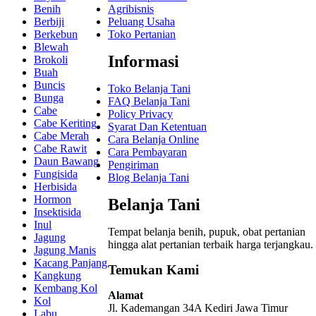
Benih
Agribisnis
Berbiji
Peluang Usaha
Berkebun
Toko Pertanian
Blewah
Informasi
Brokoli
Buah
Buncis
Toko Belanja Tani
Bunga
FAQ Belanja Tani
Cabe
Policy Privacy
Cabe Keriting
Syarat Dan Ketentuan
Cabe Merah
Cara Belanja Online
Cabe Rawit
Cara Pembayaran
Daun Bawang
Pengiriman
Fungisida
Blog Belanja Tani
Herbisida
Hormon
Belanja Tani
Insektisida
Inul
Tempat belanja benih, pupuk, obat pertanian
Jagung
hingga alat pertanian terbaik
harga terjangkau.
Jagung Manis
Kacang Panjang
Temukan Kami
Kangkung
Kembang Kol
Alamat
Kol
Jl. Kademangan 34A Kediri
Jawa Timur
Labu