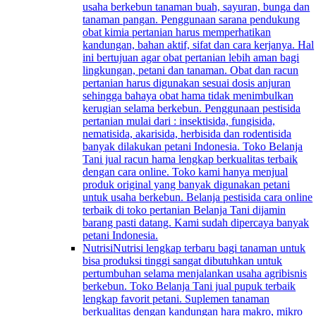
usaha berkebun tanaman buah, sayuran, bunga dan
tanaman pangan. Penggunaan sarana pendukung
obat kimia pertanian harus memperhatikan
kandungan, bahan aktif, sifat dan cara kerjanya. Hal
ini bertujuan agar obat pertanian lebih aman bagi
lingkungan, petani dan tanaman. Obat dan racun
pertanian harus digunakan sesuai dosis anjuran
sehingga bahaya obat hama tidak menimbulkan
kerugian selama berkebun. Penggunaan pestisida
pertanian mulai dari : insektisida, fungisida,
nematisida, akarisida, herbisida dan rodentisida
banyak dilakukan petani Indonesia. Toko Belanja
Tani jual racun hama lengkap berkualitas terbaik
dengan cara online. Toko kami hanya menjual
produk original yang banyak digunakan petani
untuk usaha berkebun. Belanja pestisida cara online
terbaik di toko pertanian Belanja Tani dijamin
barang pasti datang. Kami sudah dipercaya banyak
petani Indonesia.
Nutrisi
Nutrisi lengkap terbaru bagi tanaman untuk
bisa produksi tinggi sangat dibutuhkan untuk
pertumbuhan selama menjalankan usaha agribisnis
berkebun. Toko Belanja Tani jual pupuk terbaik
lengkap favorit petani. Suplemen tanaman
berkualitas dengan kandungan hara makro, mikro