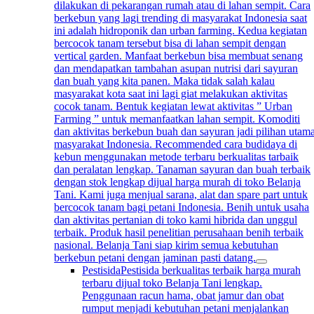
dilakukan di pekarangan rumah atau di lahan sempit. Cara
berkebun yang lagi trending di masyarakat Indonesia saat
ini adalah hidroponik dan urban farming. Kedua kegiatan
bercocok tanam tersebut bisa di lahan sempit dengan
vertical garden. Manfaat berkebun bisa membuat senang
dan mendapatkan tambahan asupan nutrisi dari sayuran
dan buah yang kita panen. Maka tidak salah kalau
masyarakat kota saat ini lagi giat melakukan aktivitas
cocok tanam. Bentuk kegiatan lewat aktivitas ” Urban
Farming ” untuk memanfaatkan lahan sempit. Komoditi
dan aktivitas berkebun buah dan sayuran jadi pilihan utam
masyarakat Indonesia. Recommended cara budidaya di
kebun menggunakan metode terbaru berkualitas tarbaik
dan peralatan lengkap. Tanaman sayuran dan buah terbaik
dengan stok lengkap dijual harga murah di toko Belanja
Tani. Kami juga menjual sarana, alat dan spare part untuk
bercocok tanam bagi petani Indonesia. Benih untuk usaha
dan aktivitas pertanian di toko kami hibrida dan unggul
terbaik. Produk hasil penelitian perusahaan benih terbaik
nasional. Belanja Tani siap kirim semua kebutuhan
berkebun petani dengan jaminan pasti datang.
Pestisida
Pestisida berkualitas terbaik harga murah
terbaru dijual toko Belanja Tani lengkap.
Penggunaan racun hama, obat jamur dan obat
rumput menjadi kebutuhan petani menjalankan