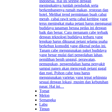
Indonesia. Hal ini seiring dengan
meningkatnya jumlah penduduk serta
berkembangnya rumah makan, restoran dan
hotel. Melihat trend permintaan buah cabai
merah, cabai rawit serta cabai keriting yang
terus meningkat maka petani harus menguasai
budidaya tanaman berasa pedas ini dengan
baik dan benar. Cara menanam cabe terbaik
dengan teknologi budidaya terbaru yang
lengkap harus dikuasai petani selama usaha
berkebun komoditi yang dikenal pedas ini.
Tanam cabe menggunakan paket budidaya
yang benar mulai dari pengolahan lahan,
pemilihan benih unggul, perawatan,
pemupukan, pengendalian hama penyakit
sampai panen akan mencegah petani gagal
dan rugi. Pohon cabe juga harus
menggunakan varietas yang tepat sehingga
sesuai dengan lokasi, musim dan kebutuhan
pasar. Hal ini…
Tomat
Melon
Semangka
Labu
Timun