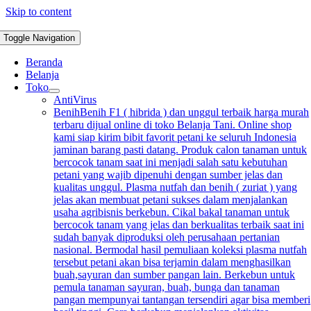
Skip to content
Toggle Navigation
Beranda
Belanja
Toko
AntiVirus
Benih
Benih F1 ( hibrida ) dan unggul terbaik harga murah
terbaru dijual online di toko Belanja Tani. Online shop
kami siap kirim bibit favorit petani ke seluruh Indonesia
jaminan barang pasti datang. Produk calon tanaman untuk
bercocok tanam saat ini menjadi salah satu kebutuhan
petani yang wajib dipenuhi dengan sumber jelas dan
kualitas unggul. Plasma nutfah dan benih ( zuriat ) yang
jelas akan membuat petani sukses dalam menjalankan
usaha agribisnis berkebun. Cikal bakal tanaman untuk
bercocok tanam yang jelas dan berkualitas terbaik saat ini
sudah banyak diproduksi oleh perusahaan pertanian
nasional. Bermodal hasil pemuliaan koleksi plasma nutfah
tersebut petani akan bisa terjamin dalam menghasilkan
buah,sayuran dan sumber pangan lain. Berkebun untuk
pemula tanaman sayuran, buah, bunga dan tanaman
pangan mempunyai tantangan tersendiri agar bisa memberi