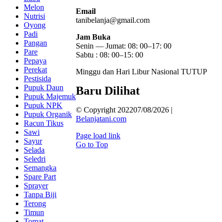
Melon
Email
Nutrisi
tanibelanja@gmail.com
Oyong
Padi
Jam Buka
Pangan
Senin — Jumat: 08: 00–17: 00
Pare
Sabtu : 08: 00–15: 00
Pepaya
Perekat
Minggu dan Hari Libur Nasional TUTUP
Pestisida
Pupuk Daun
Baru Dilihat
Pupuk Majemuk
Pupuk NPK
© Copyright 202207/08/2026 |
Pupuk Organik
Belanjatani.com
Racun Tikus
Sawi
Page load link
Sayur
Go to Top
Selada
Seledri
Semangka
Spare Part
Sprayer
Tanpa Biji
Terong
Timun
Tomat