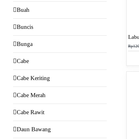
Buah
Buncis
Labu
Bunga
Rp
120
Cabe
Cabe Keriting
Cabe Merah
Cabe Rawit
Daun Bawang