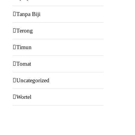
Tanpa Biji
Terong
Timun
Tomat
Uncategorized
Wortel