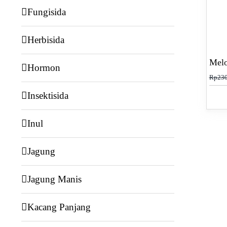
Fungisida
Herbisida
Melo
Hormon
Rp
230
Insektisida
Inul
Jagung
Jagung Manis
Kacang Panjang