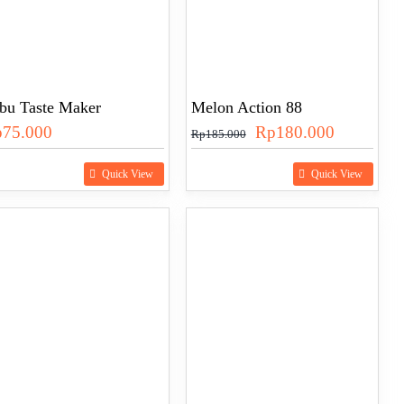
bu Taste Maker
Melon Action 88
Harga
Harga
p
75.000
Rp
180.000
Rp
185.000
aslinya
saat
Quick View
Quick View
adalah:
ini
Rp185.000.
adalah:
Rp180.00