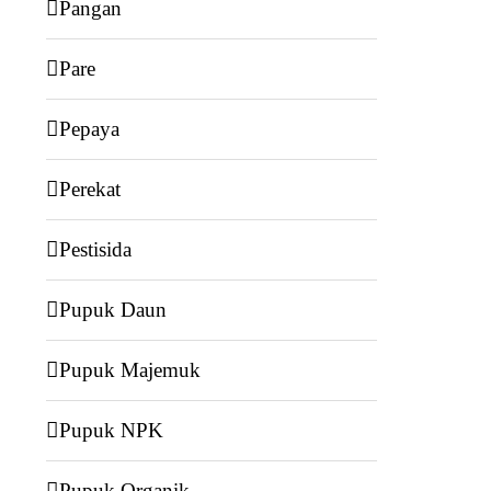
Pangan
Pare
Pepaya
Perekat
Pestisida
Pupuk Daun
Pupuk Majemuk
Pupuk NPK
Pupuk Organik