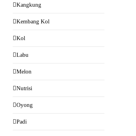
Kangkung
Kembang Kol
Kol
Labu
Melon
Nutrisi
Oyong
Padi