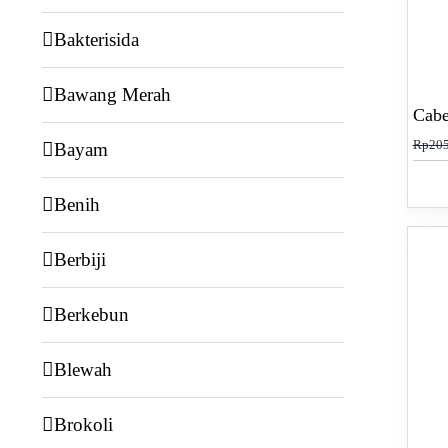
Bakterisida
Bawang Merah
Cab
Rp
205
Bayam
Benih
Berbiji
Berkebun
Blewah
Brokoli