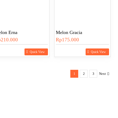
lon Erna
Melon Gracia
p
210.000
Rp
175.000
Quick View
Quick View
1
2
3
Next