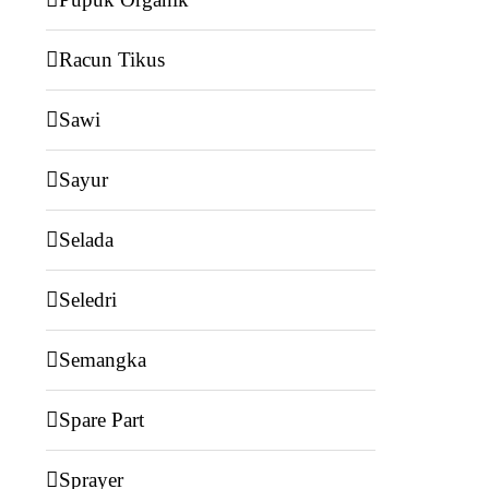
Racun Tikus
Sawi
Sayur
Selada
Seledri
Semangka
Spare Part
Sprayer