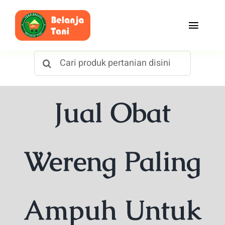
Skip
to
Toggle
content
Naviga
Search
Beranda
for:
Belanja
Jual Obat
Toko
Tentang Kami
Wereng Paling
Blog
Ampuh Untuk