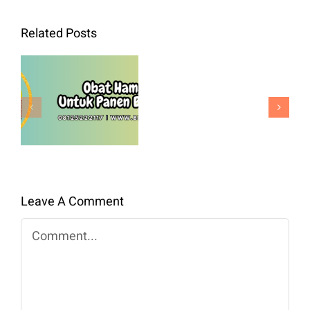
Bibit
Related Posts
Kol
Green
Obat Hama
Nova
Padi Untuk
F1
Panen
Benih
Berkualitas
Premium
Untuk
Panen
Leave A Comment
Maksimal
Comment