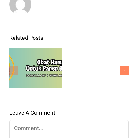
Bibit
Related Posts
Kol
Green
Obat Hama
Nova
Padi Untuk
F1
Panen
Benih
Berkualitas
Premium
Untuk
Panen
Leave A Comment
Maksimal
Comment