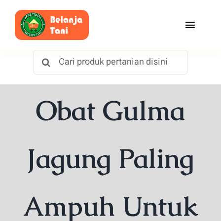
Skip
to
Toggle
content
Naviga
Search
Beranda
for:
Belanja
Obat Gulma
Toko
Tentang Kami
Jagung Paling
Blog
Ampuh Untuk