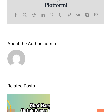
Platform!
Facebook
X
Reddit
LinkedIn
WhatsApp
Tumblr
Pinterest
Vk
Xing
Email
About the Author:
admin
Bibit
Related Posts
Kol
Green
Obat Hama
Nova
Padi Untuk